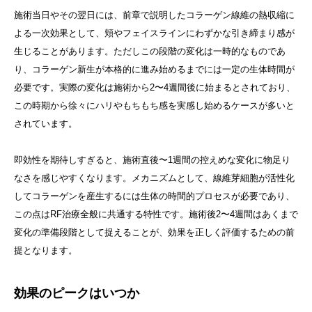
施術当日やその翌日には、前章で説明したコラーゲン線維の熱収縮に
よる一次効果として、頬やフェイスラインにわずかな引き締まり感が
生じることがあります。ただしこの段階の変化は一時的なものであ
り、コラーゲン新生が本格的に進み始めるまでには一定の生体時間が
必要です。実際の変化は施術から2〜4週間後に始まるとされており、
この時期から徐々にハリやもちもち感を実感し始めるケースが多いと
されています。
即効性を期待しすぎると、施術直後〜1週間の控えめな変化に物足り
なさを感じやすくなります。メカニズムとして、線維芽細胞が活性化
してコラーゲンを産生するには生体の時間的プロセスが必要であり、
この点はRF治療全般に共通する特性です。施術後2〜4週間はあくまで
変化の準備段階として捉えることが、効果を正しく評価するための前
提となります。
効果のピークはいつか