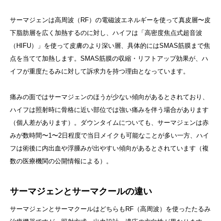
サーマジェンは高周波（RF）の電磁波エネルギーを使って真皮層〜皮
下脂肪層を広く加熱するのに対し、ハイフは「高密度焦点式超音波
（HIFU）」を使って皮膚のより深い層、具体的にはSMAS筋膜まで焦
点を当てて加熱します。SMAS筋膜の収縮・リフトアップ効果が、ハ
イフが重度たるみに対して訴求力を持つ理由となっています。
痛みの面ではサーマジェンのほうが少ない傾向があるとされており、
ハイフは照射時に骨格に近い部位では強い痛みを伴う場合があります
（個人差があります）。ダウンタイムについても、サーマジェンは赤
みが数時間〜1〜2日程度で当日メイクも可能なことが多い一方、ハイ
フは術後に内出血や浮腫みが出やすい傾向があるとされています（複
数の医療機関の公開情報による）。
サーマジェンとサーマクールの違い
サーマジェンとサーマクールはどちらもRF（高周波）を使ったたるみ