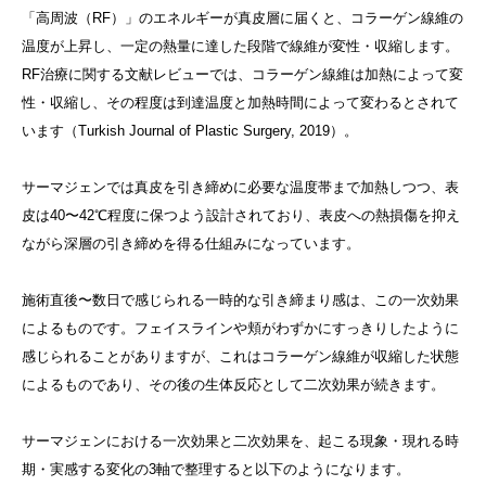
「高周波（RF）」のエネルギーが真皮層に届くと、コラーゲン線維の
温度が上昇し、一定の熱量に達した段階で線維が変性・収縮します。
RF治療に関する文献レビューでは、コラーゲン線維は加熱によって変
性・収縮し、その程度は到達温度と加熱時間によって変わるとされて
います（Turkish Journal of Plastic Surgery, 2019）。
サーマジェンでは真皮を引き締めに必要な温度帯まで加熱しつつ、表
皮は40〜42℃程度に保つよう設計されており、表皮への熱損傷を抑え
ながら深層の引き締めを得る仕組みになっています。
施術直後〜数日で感じられる一時的な引き締まり感は、この一次効果
によるものです。フェイスラインや頬がわずかにすっきりしたように
感じられることがありますが、これはコラーゲン線維が収縮した状態
によるものであり、その後の生体反応として二次効果が続きます。
サーマジェンにおける一次効果と二次効果を、起こる現象・現れる時
期・実感する変化の3軸で整理すると以下のようになります。