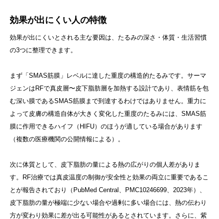
効果が出にくい人の特徴
効果が出にくいとされる主な要因は、たるみの深さ・体質・生活習慣
の3つに整理できます。
まず「SMAS筋膜」レベルに達した重度の構造的たるみです。サーマ
ジェンはRFで真皮層〜皮下脂肪層を加熱する設計であり、表情筋を包
む深い膜であるSMAS筋膜まで到達するわけではありません。重力に
よって皮膚の構造自体が大きく変化した重度のたるみには、SMAS筋
膜に作用できるハイフ（HIFU）のほうが適している場合があります
（複数の医療機関の公開情報による）。
次に体質として、皮下脂肪の量による熱の広がりの個人差がありま
す。RF治療では真皮温度の制御が安全性と効果の両立に重要であるこ
とが報告されており（PubMed Central、PMC10246699、2023年）、
皮下脂肪の量が極端に少ない場合や過剰に多い場合には、熱の伝わり
方が変わり効果に差が出る可能性があるとされています。さらに、紫