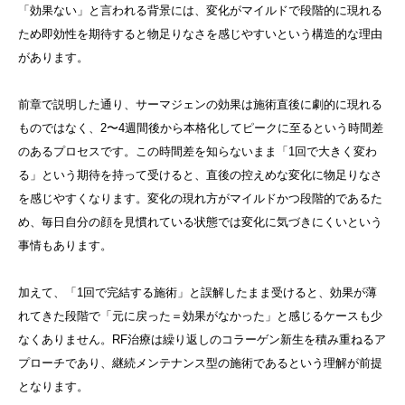
「効果ない」と言われる背景には、変化がマイルドで段階的に現れる
ため即効性を期待すると物足りなさを感じやすいという構造的な理由
があります。
前章で説明した通り、サーマジェンの効果は施術直後に劇的に現れる
ものではなく、2〜4週間後から本格化してピークに至るという時間差
のあるプロセスです。この時間差を知らないまま「1回で大きく変わ
る」という期待を持って受けると、直後の控えめな変化に物足りなさ
を感じやすくなります。変化の現れ方がマイルドかつ段階的であるた
め、毎日自分の顔を見慣れている状態では変化に気づきにくいという
事情もあります。
加えて、「1回で完結する施術」と誤解したまま受けると、効果が薄
れてきた段階で「元に戻った＝効果がなかった」と感じるケースも少
なくありません。RF治療は繰り返しのコラーゲン新生を積み重ねるア
プローチであり、継続メンテナンス型の施術であるという理解が前提
となります。