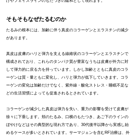
げやフェイスラインのもたつきの緩和として現れます。
そもそもなぜたるむのか
たるみの根本には、加齢に伴う真皮のコラーゲンとエラスチンの減少
があります。
真皮は皮膚のハリと弾力を支える線維状のコラーゲンとエラスチンで
構成されており、これらのタンパク質が豊富なうちは皮膚が外力に対
して弾力的に戻る力を持っています。しかし加齢とともに真皮のコラ
ーゲンは質・量ともに変化し、ハリと弾力が低下していきます。コラ
ーゲンの変化は加齢だけでなく、紫外線・酸化ストレス・睡眠不足な
どの生活習慣によっても促進されるとされています。
コラーゲンが減少した真皮は弾力を失い、重力の影響を受けて皮膚が
徐々に下垂します。頬のたるみ、口横のもたつき、あご下のラインの
ぼやけなどはその典型的な現れ方であり、30代後半以降から実感し始
めるケースが多いとされています。サーマジェンを含むRF治療は、外