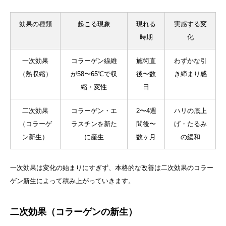
効果の種類
起こる現象
現れる
実感する変
時期
化
一次効果
コラーゲン線維
施術直
わずかな引
（熱収縮）
が58〜65℃で収
後〜数
き締まり感
縮・変性
日
二次効果
コラーゲン・エ
2〜4週
ハリの底上
（コラーゲ
ラスチンを新た
間後〜
げ・たるみ
ン新生）
に産生
数ヶ月
の緩和
一次効果は変化の始まりにすぎず、本格的な改善は二次効果のコラー
ゲン新生によって積み上がっていきます。
二次効果（コラーゲンの新生）