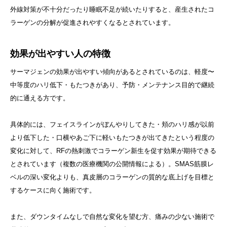
外線対策が不十分だったり睡眠不足が続いたりすると、産生されたコ
ラーゲンの分解が促進されやすくなるとされています。
効果が出やすい人の特徴
サーマジェンの効果が出やすい傾向があるとされているのは、軽度〜
中等度のハリ低下・もたつきがあり、予防・メンテナンス目的で継続
的に通える方です。
具体的には、フェイスラインがぼんやりしてきた・頬のハリ感が以前
より低下した・口横やあご下に軽いもたつきが出てきたという程度の
変化に対して、RFの熱刺激でコラーゲン新生を促す効果が期待できる
とされています（複数の医療機関の公開情報による）。SMAS筋膜レ
ベルの深い変化よりも、真皮層のコラーゲンの質的な底上げを目標と
するケースに向く施術です。
また、ダウンタイムなしで自然な変化を望む方、痛みの少ない施術で