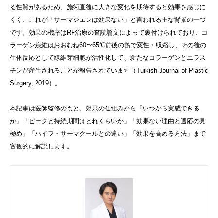
る性質があるため、施術直後に大きな変化を期待すると効果を感じに
くく、これが「サーマジェンは効果ない」と言われる主な背景の一つ
です。効果の機序はRF治療の査読論文によって裏付けられており、コ
ラーゲン線維はおおむね60〜65℃前後の熱で変性・収縮し、その後の
生体反応として線維芽細胞が活性化して、新たなコラーゲンとエラス
チンが産生されることが報告されています（Turkish Journal of Plastic
Surgery, 2019）。
本記事は医師監修のもと、効果の仕組みから「いつから実感できる
か」「ピークと持続期間はどれくらいか」「効果ない理由と適応の見
極め」「ハイフ・サーマクールとの違い」「効果を高める方法」まで
客観的に解説します。