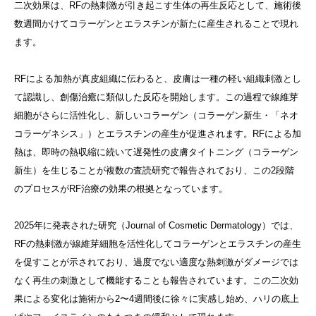
二次効果は、RFの熱刺激が引き起こす生体の再生反応として、施術後
数週間かけてコラーゲンとエラスチンが新たに産生されることで現れ
ます。
RFによる加熱が真皮組織に伝わると、皮膚は一種の軽い組織刺激とし
て認識し、創傷治癒に類似した反応を開始します。この過程で線維芽
細胞がさらに活性化し、新しいコラーゲン（コラーゲン新生・「ネオ
コラーゲネシス」）とエラスチンの産生が促進されます。RFによる加
熱は、即時の熱収縮に続いて遅発性の皮膚タイトニング（コラーゲン
新生）を生じることが複数の査読研究で報告されており、この2段階
のプロセスがRF治療の効果の根拠となっています。
2025年に発表された研究（Journal of Cosmetic Dermatology）では、
RFの熱刺激が線維芽細胞を活性化してコラーゲンとエラスチンの産生
を促すことが示されており、過度でない適度な熱刺激がダメージでは
なく再生の刺激として機能することも報告されています。この二次効
果による変化は施術から2〜4週間後に徐々に実感し始め、ハリの底上