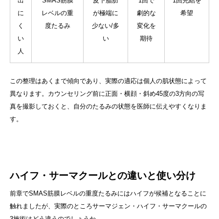
出
SMAS筋膜
皮下脂肪
1回で
1回完結を
に
レベルの重
が極端に
劇的な
希望
く
度たるみ
少ない/多
変化を
い
い
期待
人
この整理はあくまで傾向であり、実際の適応は個人の肌状態によって
異なります。カウンセリング前に正面・横顔・斜め45度の3方向の写
真を撮影しておくと、自分のたるみの状態を医師に伝えやすくなりま
す。
ハイフ・サーマクールとの違いと使い分け
前章でSMAS筋膜レベルの重度たるみにはハイフが候補となることに
触れましたが、実際のところサーマジェン・ハイフ・サーマクールの
3施術はどう違うのでしょうか。