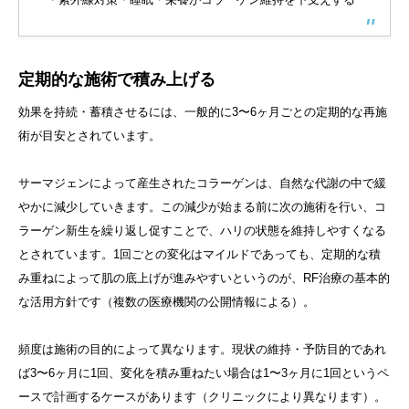
定期的な施術で積み上げる
効果を持続・蓄積させるには、一般的に3〜6ヶ月ごとの定期的な再施
術が目安とされています。
サーマジェンによって産生されたコラーゲンは、自然な代謝の中で緩
やかに減少していきます。この減少が始まる前に次の施術を行い、コ
ラーゲン新生を繰り返し促すことで、ハリの状態を維持しやすくなる
とされています。1回ごとの変化はマイルドであっても、定期的な積
み重ねによって肌の底上げが進みやすいというのが、RF治療の基本的
な活用方針です（複数の医療機関の公開情報による）。
頻度は施術の目的によって異なります。現状の維持・予防目的であれ
ば3〜6ヶ月に1回、変化を積み重ねたい場合は1〜3ヶ月に1回というペ
ースで計画するケースがあります（クリニックにより異なります）。
キャンペーン情報
LINE予約
採用情報