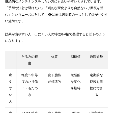
継続的なメンテナンスをしたい方にも合いやすいとされています。
「手術や注射は避けたい」「劇的な変化よりも自然なハリ回復を望
む」というニーズに対して、RF治療は選択肢の一つとして挙がりやす
い施術です。
効果が出やすい人・出にくい人の特徴を4軸で整理すると以下のよう
になります。
たるみの程
体質
期待値
通院姿勢
度
出
軽度〜中等
皮下脂肪
段階的
定期的な
や
度のハリ低
が標準的
な変化
継続を前
す
下・もたつ
を期待
提にでき
い
き
る
人