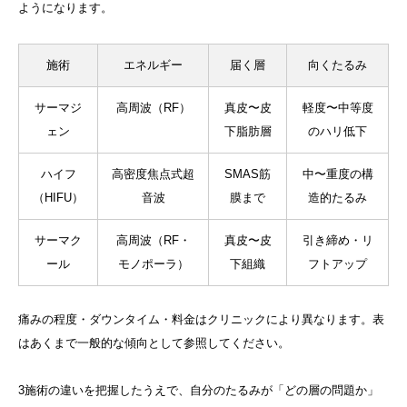
ようになります。
施術
エネルギー
届く層
向くたるみ
サーマジ
高周波（RF）
真皮〜皮
軽度〜中等度
ェン
下脂肪層
のハリ低下
ハイフ
高密度焦点式超
SMAS筋
中〜重度の構
（HIFU）
音波
膜まで
造的たるみ
サーマク
高周波（RF・
真皮〜皮
引き締め・リ
ール
モノポーラ）
下組織
フトアップ
痛みの程度・ダウンタイム・料金はクリニックにより異なります。表
はあくまで一般的な傾向として参照してください。
3施術の違いを把握したうえで、自分のたるみが「どの層の問題か」