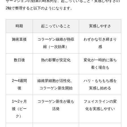
サーマジェンの効果の時系列を、起こっていること・実感しやすさの
2軸で整理すると以下のようになります。
時期
起こっていること
実感しやすさ
施術直後
コラーゲン線維が熱収
わずかな引き締まり
縮（一次効果）
感
数日後
熱の影響が安定化
変化が一時的に落ち
着く場合も
2〜4週間
線維芽細胞が活性化、
ハリ・もちもち感を
後
コラーゲン新生開始
実感し始める
1〜2ヶ月
コラーゲン新生が最も
フェイスラインの変
後（ピー
活発
化を実感しやすい
ク）