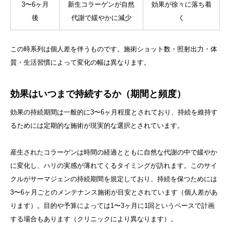
3〜6ヶ月
新生コラーゲンが自然
効果が徐々に落ち着
後
代謝で緩やかに減少
く
この時系列は個人差を伴うものです。施術ショット数・照射出力・体
質・生活習慣によって変化の幅は異なります。
効果はいつまで持続するか（期間と頻度）
効果の持続期間は一般的に3〜6ヶ月程度とされており、持続を維持す
るためには定期的な施術が現実的な選択とされています。
産生されたコラーゲンは時間の経過とともに自然な代謝の中で緩やか
に変化し、ハリの実感が薄れてくるタイミングが訪れます。このサイ
クルがサーマジェンの持続期間を規定しており、持続を保つためには
3〜6ヶ月ごとのメンテナンス施術が目安とされています（個人差があ
ります）。目的や予算によっては1〜3ヶ月に1回というペースで計画
する場合もあります（クリニックにより異なります）。