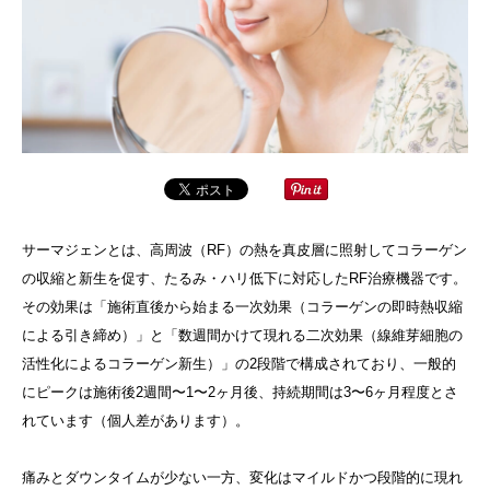
サーマジェンとは、高周波（RF）の熱を真皮層に照射してコラーゲン
の収縮と新生を促す、たるみ・ハリ低下に対応したRF治療機器です。
その効果は「施術直後から始まる一次効果（コラーゲンの即時熱収縮
による引き締め）」と「数週間かけて現れる二次効果（線維芽細胞の
活性化によるコラーゲン新生）」の2段階で構成されており、一般的
にピークは施術後2週間〜1〜2ヶ月後、持続期間は3〜6ヶ月程度とさ
れています（個人差があります）。
痛みとダウンタイムが少ない一方、変化はマイルドかつ段階的に現れ