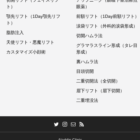
切開リフト（フェイスリフ
アップニーク（眼瞼下垂治療点
ト）
眼薬）
顎先リフト（1Day顎先リフ
前額リフト（1Day前額リフト）
ト）
涙袋リフト（外科的涙袋形成）
脂肪注入
切開ハムラ法
天使リフト・悪魔リフト
グラマラスライン形成（タレ目
カスタマイズ小顔術
形成）
裏ハムラ法
目頭切開
二重切開法（全切開）
眉下リフト（眉下切開）
二重埋没法