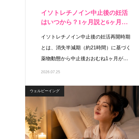
イソトレチノイン中止後の妊活
はいつから？1ヶ月説と6ヶ月説
の根拠の違い…
イソトレチノイン中止後の妊活再開時期
とは、消失半減期（約21時間）に基づく
薬物動態から中止後おおむね1ヶ月が
国…
2026.07.25
ウェルビーイング