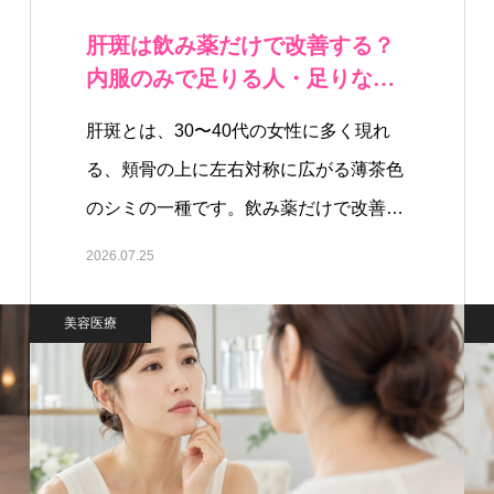
肝斑は飲み薬だけで改善する？
内服のみで足りる人・足りない
人の判断軸
肝斑とは、30〜40代の女性に多く現れ
る、頬骨の上に左右対称に広がる薄茶色
のシミの一種です。飲み薬だけで改善
で…
2026.07.25
美容医療