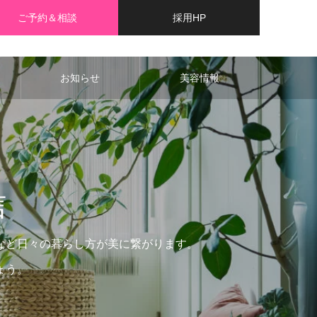
ご予約＆相談
採用HP
お知らせ
美容情報
信
など日々の暮らし方が美に繋がります。
ょう。