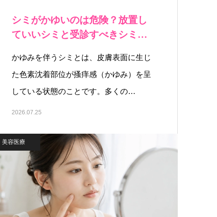
シミがかゆいのは危険？放置し
ていいシミと受診すべきシミの
見分け方
かゆみを伴うシミとは、皮膚表面に生じ
た色素沈着部位が搔痒感（かゆみ）を呈
している状態のことです。多くの…
2026.07.25
美容医療