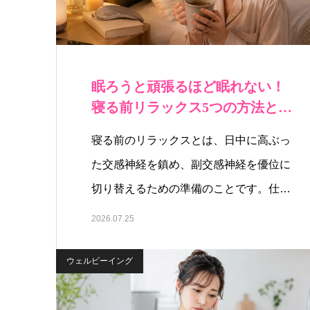
眠ろうと頑張るほど眠れない！
寝る前リラックス5つの方法と逆
効果なNG習…
寝る前のリラックスとは、日中に高ぶっ
た交感神経を鎮め、副交感神経を優位に
切り替えるための準備のことです。仕事
や…
2026.07.25
ウェルビーイング