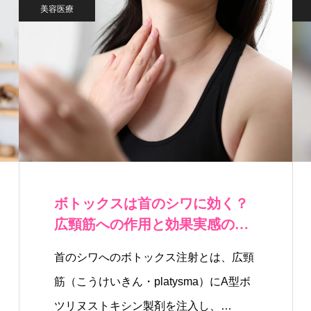
美容医療
ボトックスは首のシワに効く？
広頸筋への作用と効果実感の期
間を解説
首のシワへのボトックス注射とは、広頸
筋（こうけいきん・platysma）にA型ボ
ツリヌストキシン製剤を注入し、…