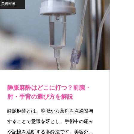
美容医療
静脈麻酔はどこに打つ？前腕・
肘・手背の選び方を解説
静脈麻酔とは、静脈から薬剤を点滴投与
することで意識を落とし、手術中の痛み
や記憶を遮断する麻酔法です。美容外科