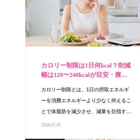
カロリー制限は1日何kcal？削減
幅は120〜240kcalが目安・痩…
カロリー制限とは、1日の摂取エネルギ
ーを消費エネルギーより少なく抑えるこ
とで体脂肪を減少させ、減量を目指す食
事…
2026.07.25