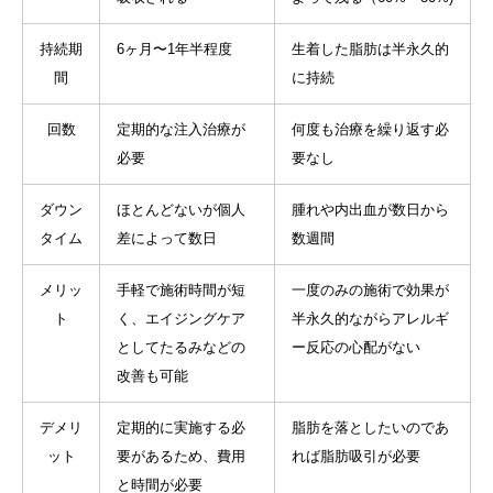
持続期
6ヶ月〜1年半程度
生着した脂肪は半永久的
間
に持続
回数
定期的な注入治療が
何度も治療を繰り返す必
必要
要なし
ダウン
ほとんどないが個人
腫れや内出血が数日から
タイム
差によって数日
数週間
メリッ
手軽で施術時間が短
一度のみの施術で効果が
ト
く、エイジングケア
半永久的ながらアレルギ
としてたるみなどの
ー反応の心配がない
改善も可能
デメリ
定期的に実施する必
脂肪を落としたいのであ
ット
要があるため、費用
れば脂肪吸引が必要
と時間が必要