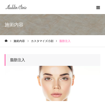
施術内容
施術内容
カスタマイズ小顔
脂肪注入
ホーム
脂肪注入