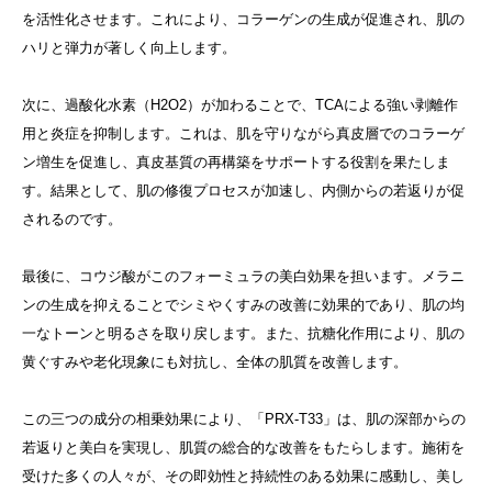
を活性化させます。これにより、コラーゲンの生成が促進され、肌の
ハリと弾力が著しく向上します。
次に、過酸化水素（H2O2）が加わることで、TCAによる強い剥離作
用と炎症を抑制します。これは、肌を守りながら真皮層でのコラーゲ
ン増生を促進し、真皮基質の再構築をサポートする役割を果たしま
す。結果として、肌の修復プロセスが加速し、内側からの若返りが促
されるのです。
最後に、コウジ酸がこのフォーミュラの美白効果を担います。メラニ
ンの生成を抑えることでシミやくすみの改善に効果的であり、肌の均
一なトーンと明るさを取り戻します。また、抗糖化作用により、肌の
黄ぐすみや老化現象にも対抗し、全体の肌質を改善します。
この三つの成分の相乗効果により、「PRX-T33」は、肌の深部からの
若返りと美白を実現し、肌質の総合的な改善をもたらします。施術を
受けた多くの人々が、その即効性と持続性のある効果に感動し、美し