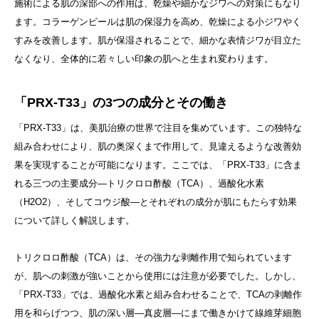
施術による肌の深部への作用は、乾燥や細かなジワへの対策にもなり
ます。コラーゲンピールは肌の保湿力を高め、乾燥による小ジワやく
すみを改善します。肌が保湿されることで、細かな表情ジワが目立た
なくなり、全体的に若々しい印象の肌へと生まれ変わります。
「PRX-T33」の3つの成分とその働き
「PRX-T33」は、美肌治療の世界で注目を集めています。この独特な
組み合わせにより、肌の奥深くまで作用して、見違えるような改善効
果を実現することが可能になります。ここでは、「PRX-T33」に含ま
れる三つの主要成分—トリクロロ酢酸（TCA）、過酸化水素
（H2O2）、そしてコウジ酸—とそれぞれの成分が肌にもたらす効果
について詳しく解説します。
トリクロロ酢酸（TCA）は、その強力な剥離作用で知られています
が、肌への刺激が強いことから使用には注意が必要でした。しかし、
「PRX-T33」では、過酸化水素と組み合わせることで、TCAの剥離作
用を和らげつつ、肌の深い層—真皮層—にまで働きかけて線維芽細胞