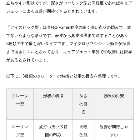
立ちやすい形状ですが、深さがローリング型と同程度であればキュア
ジェットによる改善が期待できるとされています。
「アイスピック型」は直径1〜2mm程度の細く深い点状の凹みで、錐
で穿いたような形状です。表皮から真皮深層まで達することがあり、
3種類の中で最も深いタイプです。マイクロサブシジョン効果が深層
まで届きにくいとされており、キュアジェット単独での改善には限界
があるとされています。
以下に、3種類のクレーターの特徴と効果の目安を整理します。
クレータ
形状の特徴
深さ
効果の目安
ー型
の目
安
ローリン
波打つ浅い広範
比較
改善が期待しや
グ型
囲の凹み
的浅
すい