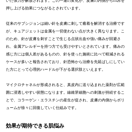
いた張力が解放されます。この一連の変化が、皮膚の内側から凹みを
押し上げる効果につながるとされています。
従来のサブシジョンは細い針を皮膚に刺して癒着を解消する治療です
が、キュアジェットは金属を一切使わない点が大きく異なります。こ
のため、針が皮膚を刺すことで生じる点状出血や強い痛みが回避さ
れ、金属アレルギーを持つ方でも受けやすいとされています。痛みの
感じ方には個人差があるものの、針を使った施術に比べて軽減される
ケースが多いと報告されており、針恐怖から治療を先延ばしにしてい
た方にとって心理的ハードルが下がる選択肢といえます。
マイクロチャネルが形成されると、真皮内に送り込まれた薬剤が広範
囲に浸透しやすい状態になります。線維芽細胞への刺激が持続するこ
とで、コラーゲン・エラスチンの産生が促され、皮膚の内側からボリ
ュームが徐々に回復していく仕組みです。
効果が期待できる肌悩み