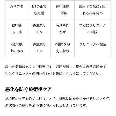
カサブタ
DTの正常
施術後数
触らず自然に剥が
な経過
日以内
れるのを待つ
強い痛
要注意サ
時期を問
すぐにクリニック
み・膿
イン
わず
へ相談
2週間以
要注意サ
2週間を超
クリニックへ相談
上の赤み
イン
えて持続
表中の分類はあくまで目安です。判断が難しい場合は自己判断せず、
担当クリニックへの問い合わせを先に行うようにしてください。
悪化を防ぐ施術後ケア
施術後のケアを適切に行うことで、好転反応を長引かせるリスクや色
素沈着への移行を最小限に抑えられるとされています。