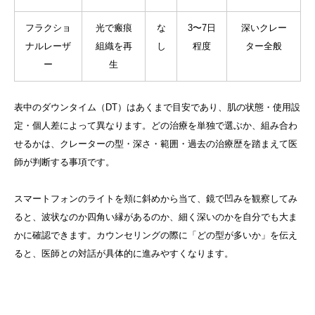
フラクショ
光で瘢痕
な
3〜7日
深いクレー
ナルレーザ
組織を再
し
程度
ター全般
ー
生
表中のダウンタイム（DT）はあくまで目安であり、肌の状態・使用設
定・個人差によって異なります。どの治療を単独で選ぶか、組み合わ
せるかは、クレーターの型・深さ・範囲・過去の治療歴を踏まえて医
師が判断する事項です。
スマートフォンのライトを頬に斜めから当て、鏡で凹みを観察してみ
ると、波状なのか四角い縁があるのか、細く深いのかを自分でも大ま
かに確認できます。カウンセリングの際に「どの型が多いか」を伝え
ると、医師との対話が具体的に進みやすくなります。