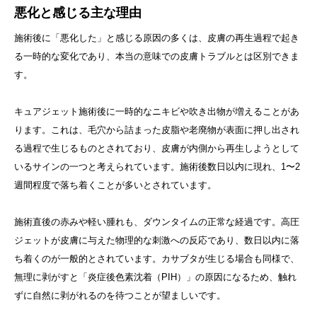
悪化と感じる主な理由
施術後に「悪化した」と感じる原因の多くは、皮膚の再生過程で起き
る一時的な変化であり、本当の意味での皮膚トラブルとは区別できま
す。
キュアジェット施術後に一時的なニキビや吹き出物が増えることがあ
ります。これは、毛穴から詰まった皮脂や老廃物が表面に押し出され
る過程で生じるものとされており、皮膚が内側から再生しようとして
いるサインの一つと考えられています。施術後数日以内に現れ、1〜2
週間程度で落ち着くことが多いとされています。
施術直後の赤みや軽い腫れも、ダウンタイムの正常な経過です。高圧
ジェットが皮膚に与えた物理的な刺激への反応であり、数日以内に落
ち着くのが一般的とされています。カサブタが生じる場合も同様で、
無理に剥がすと「炎症後色素沈着（PIH）」の原因になるため、触れ
ずに自然に剥がれるのを待つことが望ましいです。