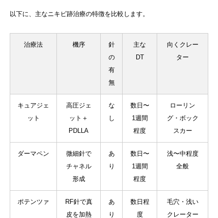
以下に、主なニキビ跡治療の特徴を比較します。
治療法
機序
針
主な
向くクレー
の
DT
ター
有
無
キュアジェ
高圧ジェ
な
数日〜
ローリン
ット
ット＋
し
1週間
グ・ボック
PDLLA
程度
スカー
ダーマペン
微細針で
あ
数日〜
浅〜中程度
チャネル
り
1週間
全般
形成
程度
ポテンツァ
RF針で真
あ
数日程
毛穴・浅い
皮を加熱
り
度
クレーター