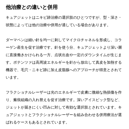
他治療との違いと併用
キュアジェットはニキビ跡治療の選択肢のひとつですが、型・深さ・
状態によっては他の治療や併用が適している場合があります。
ダーマペンは細い針を均一に刺してマイクロチャネルを形成し、コラ
ーゲン産生を促す治療です。針を使う分、キュアジェットより深い層
に直接働きかけられる一方、点状出血や一定のダウンタイムが生じま
す。ポテンツァは高周波エネルギーを針から放出して真皮を加熱する
機器で、毛穴・ニキビ跡に加え皮脂腺へのアプローチが得意とされて
います。
フラクショナルレーザーは光のエネルギーで皮膚に微細な熱損傷を作
り、瘢痕組織の入れ替えを促す治療です。深いアイスピック型など、
ジェットが届きにくい凹みに対して有効な選択肢とされています。キ
ュアジェットとフラクショナルレーザーを組み合わせる併用療法が選
ばれるケースもあるとされています。