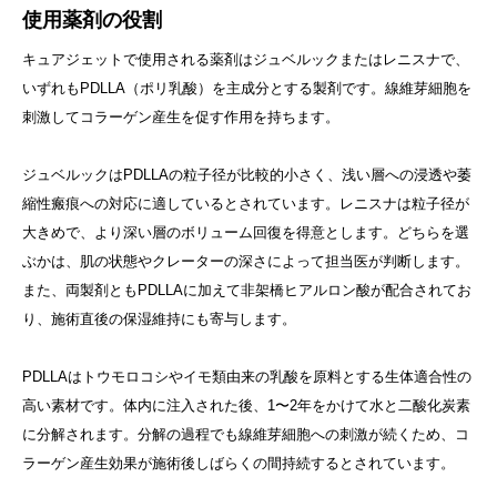
使用薬剤の役割
キュアジェットで使用される薬剤はジュベルックまたはレニスナで、
いずれもPDLLA（ポリ乳酸）を主成分とする製剤です。線維芽細胞を
刺激してコラーゲン産生を促す作用を持ちます。
ジュベルックはPDLLAの粒子径が比較的小さく、浅い層への浸透や萎
縮性瘢痕への対応に適しているとされています。レニスナは粒子径が
大きめで、より深い層のボリューム回復を得意とします。どちらを選
ぶかは、肌の状態やクレーターの深さによって担当医が判断します。
また、両製剤ともPDLLAに加えて非架橋ヒアルロン酸が配合されてお
り、施術直後の保湿維持にも寄与します。
PDLLAはトウモロコシやイモ類由来の乳酸を原料とする生体適合性の
高い素材です。体内に注入された後、1〜2年をかけて水と二酸化炭素
に分解されます。分解の過程でも線維芽細胞への刺激が続くため、コ
ラーゲン産生効果が施術後しばらくの間持続するとされています。