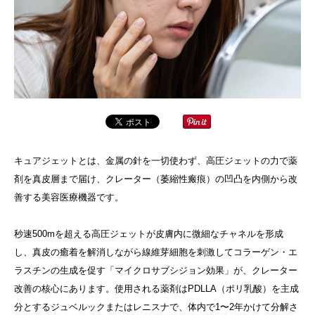
キュアジェットとは、金属の針を一切使わず、高圧ジェットの力で薬
剤を真皮層まで届け、クレーター（萎縮性瘢痕）の凹凸を内側から改
善する美容医療機器です。
秒速500mを超える高圧ジェットが皮膚内に微細なチャネルを形成
し、真皮の癒着を解消しながら線維芽細胞を刺激してコラーゲン・エ
ラスチンの生成を促す「マイクロサブシジョン効果」が、クレーター
改善の核心にあります。使用される薬剤はPDLLA（ポリ乳酸）を主成
分とするジュベルックまたはレニスナで、体内で1〜2年かけて分解さ