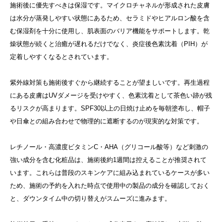
施術後に優先すべきは保湿です。マイクロチャネルが形成された皮膚
は水分が蒸発しやすい状態にあるため、セラミドやヒアルロン酸を含
む保湿剤を十分に使用し、肌表面のバリア機能をサポートします。乾
燥状態が続くと治癒が遅れるだけでなく、炎症後色素沈着（PIH）が
定着しやすくなるとされています。
紫外線対策も施術後すぐから継続することが望ましいです。再生過程
にある皮膚はUVダメージを受けやすく、色素沈着として茶色い跡が残
るリスクが高まります。SPF30以上の日焼け止めを毎朝塗布し、帽子
や日傘との組み合わせで物理的に遮断するのが現実的な対策です。
レチノール・高濃度ビタミンC・AHA（グリコール酸等）など刺激の
強い成分を含む化粧品は、施術後約1週間は控えることが推奨されて
います。これらは普段のスキンケアに組み込まれているケースが多い
ため、施術の予約を入れた時点で使用中の製品の成分を確認しておく
と、ダウンタイム中の切り替えがスムーズに進みます。