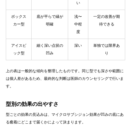
い
ボックス
底が平らで縁が
浅〜
一定の改善が期
カー型
明確
中程
待できる
度
アイスピ
細く深い点状の
深い
単独では限界あ
ック型
凹み
り
上の表は一般的な傾向を整理したものです。同じ型でも深さや範囲に
は個人差があるため、最終的な判断は医師のカウンセリングで行いま
す。
型別の効果の出やすさ
型ごとの効果の見込みは、マイクロサブシジョン効果が凹みの底にあ
る癒着にどこまで届くかによって決まります。