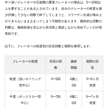
中〜深いクレーターや広範囲の重度クレーターの場合は、5〜10回以
上を要することがあるとされています。自分のクレーターの程度を過
少評価して少ない回数で終了してしまうと、コラーゲン生成が積み上
がりきらないまま止まってしまう可能性があります。最終的な回数の
判断は、施術経過を見ながら担当医と相談しながら決めていくのが現
実的です。
以下に、クレーターの程度別の目安回数と期間を整理します。
クレーターの程度
目安の回
施術
期間の目
数
間隔
安
軽度（浅いローリング
3〜5回
4週に
3〜5ヶ月
型中心）
1回
程度
中度（ボックスカー型
5〜7回
4週に
5〜7ヶ月
中心）
1回
程度