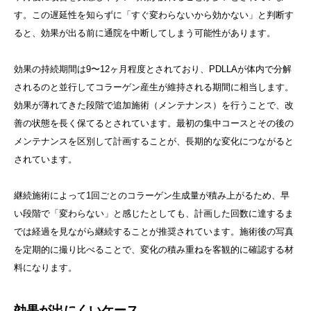
す。この遅延性を知らずに「すぐ変わらないから効かない」と判断す
ると、効果が出る前に通院を中断してしまう可能性があります。
効果の持続期間は9〜12ヶ月程度とされており、PDLLAが体内で分解
されるのと並行してコラーゲン産生が維持される期間に相当します。
効果が薄れてきた段階で追加施術（メンテナンス）を行うことで、改
善の状態を長く保てるとされています。最初の集中コースとその後の
メンテナンスを区別して計画することが、長期的な変化につながると
されています。
継続施術によって1回ごとのコラーゲン生成量が積み上がるため、早
い段階で「変わらない」と感じたとしても、計画した回数に達するま
では経過を見ながら継続することが推奨されています。施術後の写真
を定期的に撮り比べることで、変化の積み重ねを客観的に確認する材
料になります。
キャンペーン情報
LINE予約
採用情報
効果が出にくいケース