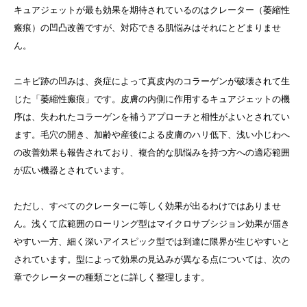
キュアジェットが最も効果を期待されているのはクレーター（萎縮性
瘢痕）の凹凸改善ですが、対応できる肌悩みはそれにとどまりませ
ん。
ニキビ跡の凹みは、炎症によって真皮内のコラーゲンが破壊されて生
じた「萎縮性瘢痕」です。皮膚の内側に作用するキュアジェットの機
序は、失われたコラーゲンを補うアプローチと相性がよいとされてい
ます。毛穴の開き、加齢や産後による皮膚のハリ低下、浅い小じわへ
の改善効果も報告されており、複合的な肌悩みを持つ方への適応範囲
が広い機器とされています。
ただし、すべてのクレーターに等しく効果が出るわけではありませ
ん。浅くて広範囲のローリング型はマイクロサブシジョン効果が届き
やすい一方、細く深いアイスピック型では到達に限界が生じやすいと
されています。型によって効果の見込みが異なる点については、次の
章でクレーターの種類ごとに詳しく整理します。