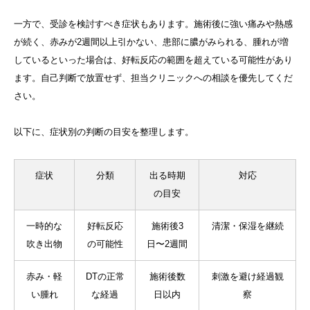
一方で、受診を検討すべき症状もあります。施術後に強い痛みや熱感
が続く、赤みが2週間以上引かない、患部に膿がみられる、腫れが増
しているといった場合は、好転反応の範囲を超えている可能性があり
ます。自己判断で放置せず、担当クリニックへの相談を優先してくだ
さい。
以下に、症状別の判断の目安を整理します。
症状
分類
出る時期
対応
の目安
一時的な
好転反応
施術後3
清潔・保湿を継続
吹き出物
の可能性
日〜2週間
赤み・軽
DTの正常
施術後数
刺激を避け経過観
い腫れ
な経過
日以内
察