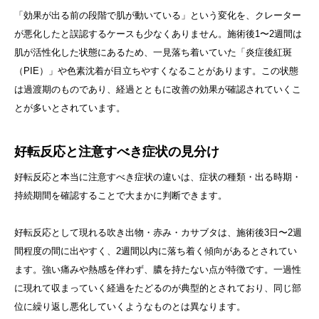
「効果が出る前の段階で肌が動いている」という変化を、クレーター
が悪化したと誤認するケースも少なくありません。施術後1〜2週間は
肌が活性化した状態にあるため、一見落ち着いていた「炎症後紅斑
（PIE）」や色素沈着が目立ちやすくなることがあります。この状態
は過渡期のものであり、経過とともに改善の効果が確認されていくこ
とが多いとされています。
好転反応と注意すべき症状の見分け
好転反応と本当に注意すべき症状の違いは、症状の種類・出る時期・
持続期間を確認することで大まかに判断できます。
好転反応として現れる吹き出物・赤み・カサブタは、施術後3日〜2週
間程度の間に出やすく、2週間以内に落ち着く傾向があるとされてい
ます。強い痛みや熱感を伴わず、膿を持たない点が特徴です。一過性
に現れて収まっていく経過をたどるのが典型的とされており、同じ部
位に繰り返し悪化していくようなものとは異なります。