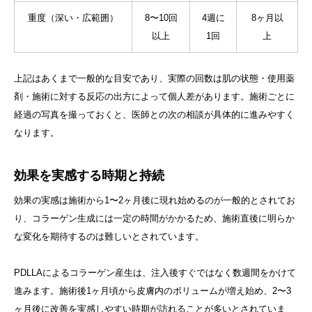
重度（深い・広範囲）
8〜10回
4週に
8ヶ月以
以上
1回
上
上記はあくまで一般的な目安であり、実際の回数は肌の状態・使用薬
剤・施術に対する反応の出方によって個人差があります。施術ごとに
経過の写真を撮っておくと、医師との次の相談が具体的に進みやすく
なります。
効果を実感する時期と持続
効果の実感は施術から1〜2ヶ月後に現れ始めるのが一般的とされてお
り、コラーゲン生成には一定の時間がかかるため、施術直後に明らか
な変化を期待するのは難しいとされています。
PDLLAによるコラーゲン産生は、注入後すぐではなく数週間をかけて
進みます。施術後1ヶ月頃から皮膚内のボリュームが増え始め、2〜3
ヶ月後に改善を実感しやすい時期が訪れることが多いとされていま