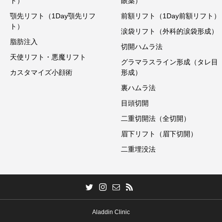
ト）
眼薬）
顎先リフト（1Day顎先リフ
前額リフト（1Day前額リフト）
ト）
涙袋リフト（外科的涙袋形成）
脂肪注入
切開ハムラ法
天使リフト・悪魔リフト
グラマラスライン形成（タレ目
カスタマイズ小顔術
形成）
裏ハムラ法
目頭切開
二重切開法（全切開）
眉下リフト（眉下切開）
二重埋没法
Aladdin Clinic