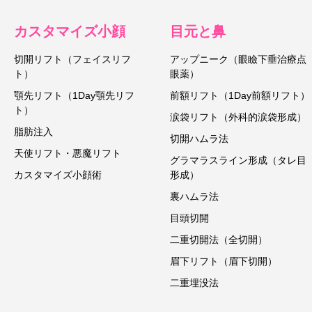
カスタマイズ小顔
目元と鼻
切開リフト（フェイスリフ
アップニーク（眼瞼下垂治療点
ト）
眼薬）
顎先リフト（1Day顎先リフ
前額リフト（1Day前額リフト）
ト）
涙袋リフト（外科的涙袋形成）
脂肪注入
切開ハムラ法
天使リフト・悪魔リフト
グラマラスライン形成（タレ目
カスタマイズ小顔術
形成）
裏ハムラ法
目頭切開
二重切開法（全切開）
眉下リフト（眉下切開）
二重埋没法