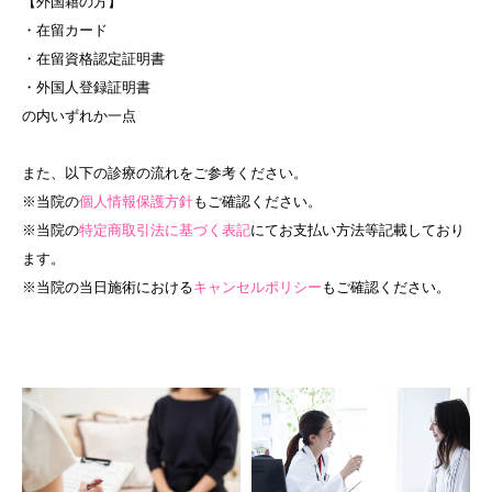
【外国籍の方】
・在留カード
・在留資格認定証明書
・外国人登録証明書
の内いずれか一点
また、以下の診療の流れをご参考ください。
※当院の
個人情報保護方針
もご確認ください。
※当院の
特定商取引法に基づく表記
にてお支払い方法等記載しており
ます。
※当院の当日施術における
キャンセルポリシー
もご確認ください。