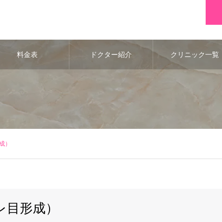
料金表
ドクター紹介
クリニック一覧
成）
レ目形成）