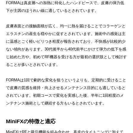
FORMAは真皮層への加熱に特化したハンドピースで、皮膚の弾力低
下が主因のほうれい線に適しているとされています。
皮膚表面との接触面積が広く、均一に熱を届けることでコラーゲンと
エラスチンの産生を穏やかに促すとされています。施術中の感覚は主
に温感とごく軽いピリつき程度が報告されており、不快感が比較的少
ない傾向があります。30代後半から40代前半にかけて弾力の低下を感
じ始めた方や、初めてRF機器を受ける方が最初の選択肢として検討す
ることが多いとされています。
FORMAは1回で劇的な変化を狙うというよりも、定期的に受けること
で皮膚の質感を維持・向上させるメンテナンス目的にも適していると
されています。初期コースで変化を実感した後、半年に1回程度のメ
ンテナンス施術として継続する方もいるとされています。
MiniFXの特徴と適応
MiniFXはRFと吸引機能を組み合わせ、真皮のタイトニングに加えて