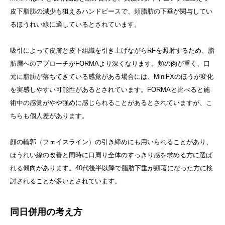
皮下脂肪の減少も狙えるハンドピースで、頬脂肪の下垂が関与してい
るほうれい線に適しているとされています。
吸引によって皮膚と皮下組織を引き上げながらRFを照射するため、脂
肪層へのアプローチがFORMAより深くなります。頬の肉が重く、口
元に脂肪が落ちてきている感覚がある場合には、MiniFXのほうが変化
を実感しやすい可能性があるとされています。FORMAと比べると施
術中の感覚がやや強めに感じられることがあるとされていますが、こ
ちらも個人差があります。
顔の輪郭（フェイスライン）の引き締めにも用いられることがあり、
ほうれい線の改善と同時に口周り全体のすっきり感を求める方に選ば
れる傾向があります。40代後半以降で脂肪下垂が顕著になった方に検
討されることが多いとされています。
同日併用の考え方