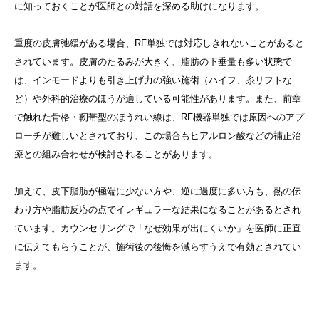
に知っておくことが医師との対話を深める助けになります。
重度の皮膚弛緩がある場合、RF単独では対応しきれないことがあると
されています。皮膚のたるみが大きく、脂肪の下垂量も多い状態で
は、インモードよりも引き上げ力の強い施術（ハイフ、糸リフトな
ど）や外科的治療のほうが適している可能性があります。また、前章
で触れた骨格・靭帯型のほうれい線は、RF機器単独では原因へのアプ
ローチが難しいとされており、この場合もヒアルロン酸などの補正治
療との組み合わせが検討されることがあります。
加えて、皮下脂肪が極端に少ない方や、逆に過度に多い方も、熱の伝
わり方や脂肪反応の点でイレギュラーな結果になることがあるとされ
ています。カウンセリングで「なぜ効果が出にくいか」を医師に正直
に伝えてもらうことが、施術後の後悔を減らすうえで有効とされてい
ます。