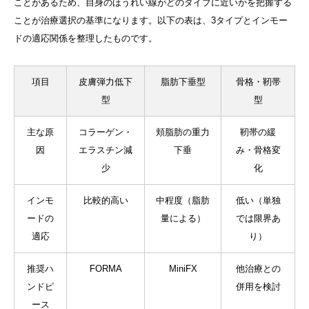
ことがあるため、自身のほうれい線がどのタイプに近いかを把握する
ことが治療選択の基準になります。以下の表は、3タイプとインモー
ドの適応関係を整理したものです。
項目
皮膚弾力低下
脂肪下垂型
骨格・靭帯
型
型
主な原
コラーゲン・
頬脂肪の重力
靭帯の緩
因
エラスチン減
下垂
み・骨格変
少
化
インモ
比較的高い
中程度（脂肪
低い（単独
ードの
量による）
では限界あ
適応
り）
推奨ハ
FORMA
MiniFX
他治療との
ンドピ
併用を検討
ース