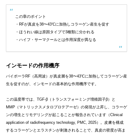
この章のポイント
・RFが真皮を38〜43℃に加熱しコラーゲン産生を促す
・ほうれい線は原因タイプで3種類に分かれる
・ハイフ・サーマクールとは作用深度が異なる
インモードの作用機序
バイポーラRF（高周波）が真皮層を38〜43℃に加熱してコラーゲン産
生を促すのが、インモードの基本的な作用機序です。
この温度帯では、TGF-β（トランスフォーミング増殖因子β）と
MMP（マトリックスメタロプロテアーゼ）の発現が上昇し、コラーゲ
ンの増生とリモデリングが起こることが報告されています（Clinical
application of radiofrequency technology, PMC, 2025）。皮膚を構成
するコラーゲンとエラスチンが刺激されることで、真皮の密度が高ま