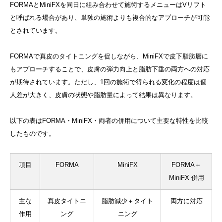
FORMAとMiniFXを同日に組み合わせて施術するメニューはVリフト
と呼ばれる場合があり、単独の施術よりも複合的なアプローチが可能
とされています。
FORMAで真皮のタイトニングを促しながら、MiniFXで皮下脂肪層に
もアプローチすることで、皮膚の弾力向上と脂肪下垂の両方への対応
が期待されています。ただし、1回の施術で得られる変化の程度は個
人差が大きく、皮膚の状態や脂肪量によって結果は異なります。
以下の表はFORMA・MiniFX・両者の併用について主要な特性を比較
したものです。
項目
FORMA
MiniFX
FORMA＋
MiniFX 併用
主な
真皮タイトニ
脂肪減少＋タイト
両方に対応
作用
ング
ニング