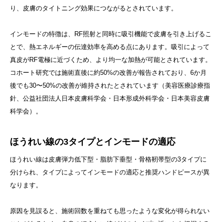
り、皮膚のタイトニング効果につながるとされています。
インモードの特徴は、RF照射と同時に吸引機能で皮膚を引き上げるこ
とで、熱エネルギーの伝達効率を高める点にあります。吸引によって
真皮がRF電極に近づくため、より均一な加熱が可能とされています。
コホート研究では施術直後に約50%の改善が報告されており、6か月
後でも30〜50%の改善が維持されたとされています（美容医療診療指
針、公益社団法人日本皮膚科学会・日本形成外科学会・日本美容皮膚
科学会）。
ほうれい線の3タイプとインモードの適応
ほうれい線は皮膚弾力低下型・脂肪下垂型・骨格靭帯型の3タイプに
分けられ、タイプによってインモードの適応と推奨ハンドピースが異
なります。
原因を見誤ると、施術回数を重ねても思ったような変化が得られない