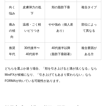
向く
皮膚弾力の低
頬の脂肪下垂
複合タイプ
悩み
下
痛み
温感・ごく軽
やや強め（個人差
部位によっ
の傾
いピリつき
あり）
て異なる
向
推奨
30代後半〜
40代後半以降
複合要因が
年代
40代前半
（脂肪下垂顕著）
ある方
どちらを選ぶか迷う場合、「頬を引き上げると溝が浅くなる」なら
MiniFXが候補になり、「引き上げてもあまり変わらない」なら
FORMAが向いている可能性があります。