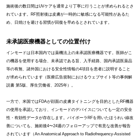
施術後の数日間はUVケアを通常より丁寧に行うことが求められるとさ
れています。RF照射後は皮膚が一時的に敏感になる可能性があるた
め、日焼けを避ける習慣が回復を早めるとされています。
未承認医療機器としての位置付け
インモードは日本国内では薬機法上の未承認医療機器です。医師がこ
の機器を使用する場合、未承認である旨、入手経路、国内承認医薬品
等の有無、諸外国における安全性情報の4項目を患者に説明すること
が求められています（医療広告規制におけるウェブサイト等の事例解
説書 第5版、厚生労働省、2025年）。
一方で、米国ではFDAが顔面の皮膚タイトニングを目的としたRF機器
の使用を承認しており、インモードのデバイスについても一定の安全
性・有効性データが存在します。バイポーラRFを用いたほうれい線改
善についても、施術後4〜24週のフォローアップで有意な改善が報告
されています（An Anatomical Approach to Radiofrequency-Assisted