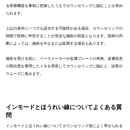
る医療機器を事前に把握したうえでカウンセリングに臨むことが求め
られます。
上記の条件に一つでも該当する可能性がある場合、カウンセリングの
段階で医師に申告することが安全な施術の前提となります。医師の判
断によっては、施術を中止または延期する場合もあります。
施術を受ける前に、ペースメーカーや金属プレートの有無、皮膚疾患
の既往歴を整理したメモを用意してカウンセリングに臨むと、診察が
スムーズに進みます。
インモードとほうれい線についてよくある質
問
インモードとほうれい線についてカウンセリング前によく寄せられる
キャンペーン情報
LINE予約
採用情報