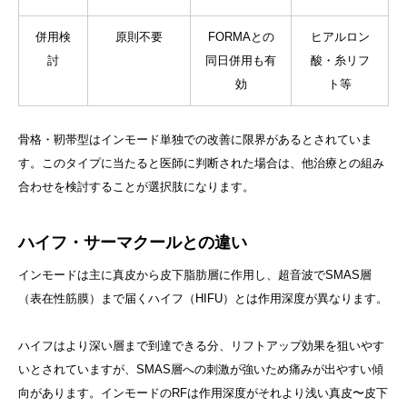
併用検
原則不要
FORMAとの
ヒアルロン
討
同日併用も有
酸・糸リフ
効
ト等
骨格・靭帯型はインモード単独での改善に限界があるとされていま
す。このタイプに当たると医師に判断された場合は、他治療との組み
合わせを検討することが選択肢になります。
ハイフ・サーマクールとの違い
インモードは主に真皮から皮下脂肪層に作用し、超音波でSMAS層
（表在性筋膜）まで届くハイフ（HIFU）とは作用深度が異なります。
ハイフはより深い層まで到達できる分、リフトアップ効果を狙いやす
いとされていますが、SMAS層への刺激が強いため痛みが出やすい傾
向があります。インモードのRFは作用深度がそれより浅い真皮〜皮下