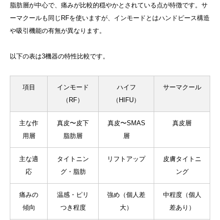
脂肪層が中心で、痛みが比較的穏やかとされている点が特徴です。サ
ーマクールも同じRFを使いますが、インモードとはハンドピース構造
や吸引機能の有無が異なります。
以下の表は3機器の特性比較です。
項目
インモード
ハイフ
サーマクール
（RF）
（HIFU）
主な作
真皮〜皮下
真皮〜SMAS
真皮層
用層
脂肪層
層
主な適
タイトニン
リフトアップ
皮膚タイトニ
応
グ・脂肪
ング
痛みの
温感・ピリ
強め（個人差
中程度（個人
傾向
つき程度
大）
差あり）