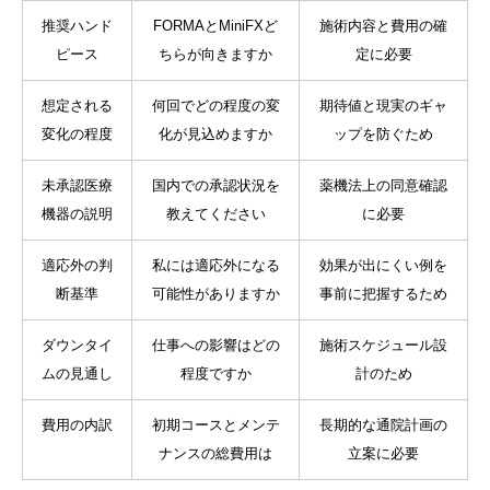
推奨ハンド
FORMAとMiniFXど
施術内容と費用の確
ピース
ちらが向きますか
定に必要
想定される
何回でどの程度の変
期待値と現実のギャ
変化の程度
化が見込めますか
ップを防ぐため
未承認医療
国内での承認状況を
薬機法上の同意確認
機器の説明
教えてください
に必要
適応外の判
私には適応外になる
効果が出にくい例を
断基準
可能性がありますか
事前に把握するため
ダウンタイ
仕事への影響はどの
施術スケジュール設
ムの見通し
程度ですか
計のため
費用の内訳
初期コースとメンテ
長期的な通院計画の
ナンスの総費用は
立案に必要