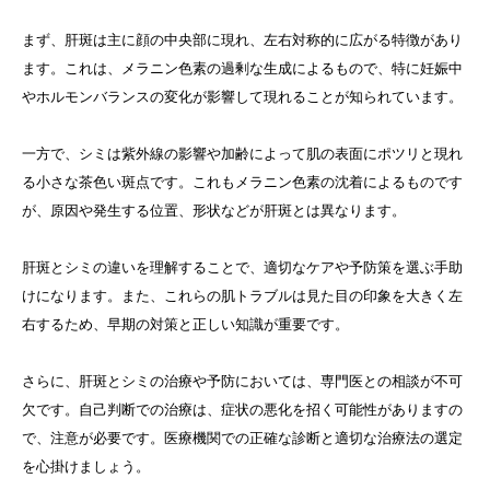
まず、肝斑は主に顔の中央部に現れ、左右対称的に広がる特徴があり
ます。これは、メラニン色素の過剰な生成によるもので、特に妊娠中
やホルモンバランスの変化が影響して現れることが知られています。
一方で、シミは紫外線の影響や加齢によって肌の表面にポツリと現れ
る小さな茶色い斑点です。これもメラニン色素の沈着によるものです
が、原因や発生する位置、形状などが肝斑とは異なります。
肝斑とシミの違いを理解することで、適切なケアや予防策を選ぶ手助
けになります。また、これらの肌トラブルは見た目の印象を大きく左
右するため、早期の対策と正しい知識が重要です。
さらに、肝斑とシミの治療や予防においては、専門医との相談が不可
欠です。自己判断での治療は、症状の悪化を招く可能性がありますの
で、注意が必要です。医療機関での正確な診断と適切な治療法の選定
を心掛けましょう。