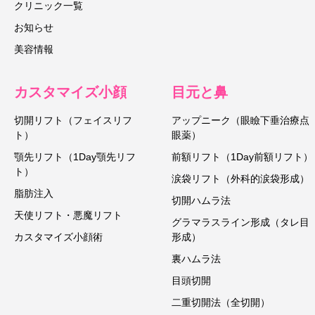
クリニック一覧
お知らせ
美容情報
カスタマイズ小顔
目元と鼻
切開リフト（フェイスリフ
アップニーク（眼瞼下垂治療点
ト）
眼薬）
顎先リフト（1Day顎先リフ
前額リフト（1Day前額リフト）
ト）
涙袋リフト（外科的涙袋形成）
脂肪注入
切開ハムラ法
天使リフト・悪魔リフト
グラマラスライン形成（タレ目
カスタマイズ小顔術
形成）
裏ハムラ法
目頭切開
二重切開法（全切開）