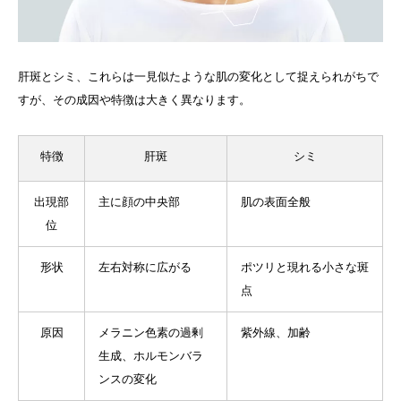
肝斑とシミ、これらは一見似たような肌の変化として捉えられがちで
すが、その成因や特徴は大きく異なります。
特徴
肝斑
シミ
出現部
主に顔の中央部
肌の表面全般
位
形状
左右対称に広がる
ポツリと現れる小さな斑
点
原因
メラニン色素の過剰
紫外線、加齢
生成、ホルモンバラ
ンスの変化