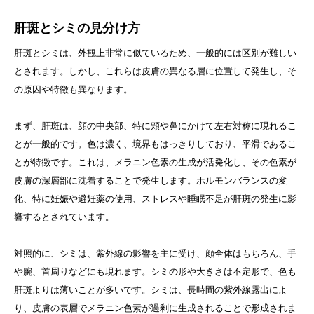
肝斑とシミの見分け方
肝斑とシミは、外観上非常に似ているため、一般的には区別が難しい
とされます。しかし、これらは皮膚の異なる層に位置して発生し、そ
の原因や特徴も異なります。
まず、肝斑は、顔の中央部、特に頬や鼻にかけて左右対称に現れるこ
とが一般的です。色は濃く、境界もはっきりしており、平滑であるこ
とが特徴です。これは、メラニン色素の生成が活発化し、その色素が
皮膚の深層部に沈着することで発生します。ホルモンバランスの変
化、特に妊娠や避妊薬の使用、ストレスや睡眠不足が肝斑の発生に影
響するとされています。
対照的に、シミは、紫外線の影響を主に受け、顔全体はもちろん、手
や腕、首周りなどにも現れます。シミの形や大きさは不定形で、色も
肝斑よりは薄いことが多いです。シミは、長時間の紫外線露出によ
り、皮膚の表層でメラニン色素が過剰に生成されることで形成されま