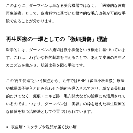
このように、ダーマペンは単なる美容機器ではなく、「医療的な皮膚
再生治療」として、皮膚科学に基づいた根本的な毛穴改善が可能な手
段であることが分かります。
再生医療の一環としての「微細損傷」理論
医学的には、ダーマペンの施術は微小損傷という概念に基づいていま
す。これは、わずかな外的刺激を与えることで、あえて皮膚の再生メ
カニズムを働かせ、肌質改善を図る手法です。
この“再生促進”という観点から、近年ではPRP（多血小板血漿）療法
や成長因子導入と組み合わせた施術も導入されており、単なる美肌目
的だけでなく、瘢痕・ニキビ跡・毛穴開大などの治療にも活用されて
いるのです。つまり、ダーマペンは「美容」の枠を超えた再生医療的
な価値を持つ治療法として位置づけられています。
表皮層：スクラブや洗顔が届く浅い層