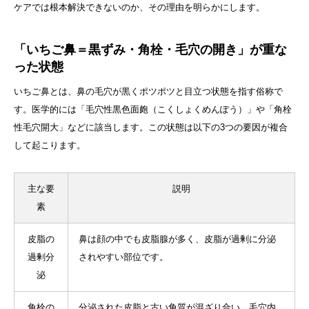
ケアでは根本解決できないのか、その理由を明らかにします。
「いちご鼻＝黒ずみ・角栓・毛穴の開き」が重な
った状態
いちご鼻とは、鼻の毛穴が黒くポツポツと目立つ状態を指す俗称で
す。医学的には「毛穴性黒色面皰（こくしょくめんぽう）」や「角栓
性毛穴開大」などに該当します。この状態は以下の3つの要因が複合
して起こります。
主な要
説明
素
皮脂の
鼻は顔の中でも皮脂腺が多く、皮脂が過剰に分泌
過剰分
されやすい部位です。
泌
角栓の
分泌された皮脂と古い角質が混ざり合い、毛穴内