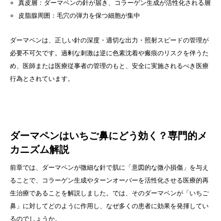
真皮層：ダーマペンの針が届き、コラーゲン生成が活性化される層
皮脂腺周囲：毛穴の弾力を保つ細胞が集中
ダーマペンは、正しい針の深度・適切な出力・照射スピードの管理が
必要不可欠です。過剰な刺激は逆に色素沈着や瘢痕のリスクを伴うた
め、医師または医療従事者の管理のもと、安全に実施されるべき医療
行為とされています。
ダーマペンはいちご鼻にどう効く？専門的メ
カニズム解説
前章では、ダーマペンが微細な針で肌に「意図的な微小損傷」を与え
ることで、コラーゲン生成やターンオーバーを活性化させる医療的再
生治療であることを解説しました。では、そのダーマペンが「いちご
鼻」に対してどのように作用し、なぜ多くの患者に効果を発揮してい
るのでしょうか。