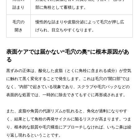
詰まり
部に角栓として蓄積します。
毛穴の
慢性的な詰まりや皮脂分泌によって毛穴が押し広
開き
げられ、目立ちやすくなります。
表面ケアでは届かない“毛穴の奥”に根本原因があ
る
黒ずみの正体は、酸化した皮脂（とくに角栓に含まれる成分）が空気
に触れて黒く変化することで発生します。これは毛穴の“開口部”では
なく、“内部”で起きている現象であり、スクラブや毛穴パックなどの
表面的な処置では、一時的に除去できてもすぐに再形成されます。
また、皮脂や角質の代謝リズムが乱れると、角化が過剰になりやす
く、結果として角栓の再発サイクルに陥るリスクが高まります。つま
り、根本的な肌質や毛穴構造にアプローチしなければ、いちご鼻は繰
り返し現れるということです。