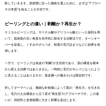
較していきます。肌状態に合った施術を選ぶために、まずは“アプロー
チの本質”を知ることが大切です。
ピーリングとの違い｜剥離か？再生か？
ケミカルピーリングは、サリチル酸やグリコール酸といった薬剤を用
いて、肌表面の古い角質を化学的に除去する治療法です。ターンオー
バーを促進し、くすみやざらつき、軽度の毛穴詰まりなどに効果を発
揮します。
一方で、ピーリングは表皮の“剥離”が主目的であり、肌の構造を根本
から変える治療ではありません。一時的に毛穴がキレイになったよう
に見えることはありますが、真皮層への働きかけは限定的です。
対してダーマペンは、微細な針刺激によって肌の「再生力」を引き出
し、毛穴の土台構造から立て直す“再生型”のアプローチです。この違
いが、持続性と改善範囲に大きく影響を及ぼします。