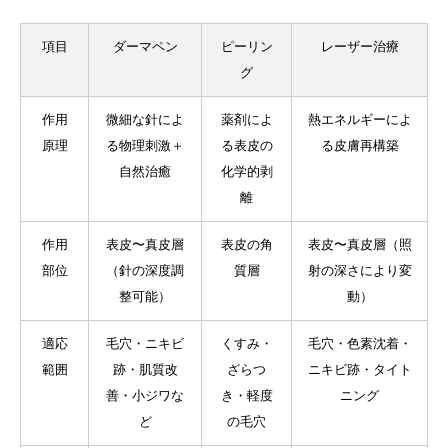
項目
ダーマペン
ピーリン
レーザー治療
グ
作用
微細な針によ
薬剤によ
熱エネルギーによ
原理
る物理刺激＋
る表皮の
る皮膚再構築
自然治癒
化学的剥
離
作用
表皮〜真皮層
表皮の角
表皮〜真皮層（照
部位
（針の深度調
質層
射の深さにより変
整可能）
動）
適応
毛穴・ニキビ
くすみ・
毛穴・色素沈着・
範囲
跡・肌質改
ざらつ
ニキビ跡・タイト
善・小ジワな
き・軽度
ニング
ど
の毛穴