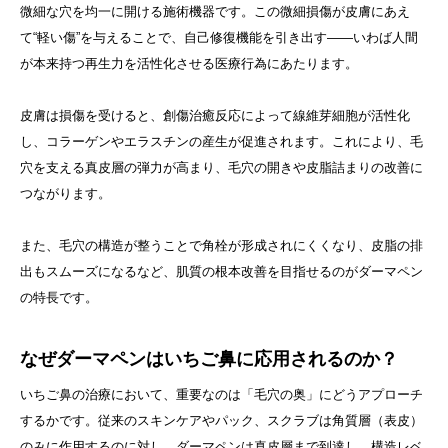
微細な穴を均一に開ける施術機器です。この微細損傷が皮膚にあえ
て“軽い傷”を与えることで、自己修復機能を引き出す――いわば人間
が本来持つ再生力を活性化させる医療行為にあたります。
皮膚は損傷を受けると、創傷治癒反応によって線維芽細胞が活性化
し、コラーゲンやエラスチンの産生が促進されます。これにより、毛
穴を支える真皮層の弾力が高まり、毛穴の開きや皮脂詰まりの改善に
つながります。
また、毛穴の構造が整うことで角栓が形成されにくくなり、皮脂の排
出もスムーズになるなど、肌質の根本改善を目指せるのがダーマペン
の特長です。
なぜダーマペンはいちご鼻に応用されるのか？
いちご鼻の治療において、重要なのは「毛穴の奥」にどうアプローチ
するかです。従来のスキンケアやパック、スクラブは角質層（表皮）
のみに作用するのに対し、ダーマペンは真皮層まで到達し、構造レベ