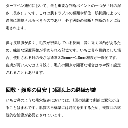
ダーマペン施術において、最も重要な判断ポイントの一つが「針の深
さ（長さ）」です。これは肌トラブルの種類や部位、肌状態によって
適切に調整されるべきものであり、必ず医師の診断と判断のもとに設
定されます。
鼻は皮脂腺が多く、毛穴が密集している反面、骨に近く凹凸があるた
め、繊細な深度調整が求められる部位です。いちご鼻を目的とした場
合、使用される針の長さは通常0.25mm〜1.0mm程度が一般的です。
皮膚が薄い人ではより浅く、毛穴の開きが顕著な場合はやや深く設定
されることもあります。
回数・頻度の目安｜3回以上の継続が鍵
いちご鼻のような毛穴悩みにおいては、1回の施術で劇的に変化が出
ることはまれです。肌質の再構築には時間を要するため、複数回の継
続的な治療が必要とされています。