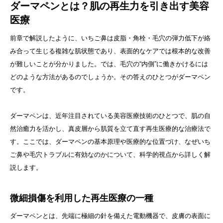
ダーマペンとは？肌の再生力を引き出す美容
医療
前章で解説したように、いちご鼻は皮脂・角栓・毛穴の弾力低下が絡
み合って生じる複雑な肌状態であり、表面的なケアでは根本的な改善
が難しいことが分かりました。では、毛穴の“内側”に働きかけるには
どのような方法があるのでしょうか。その答えのひとつがダーマペン
です。
ダーマペンは、近年注目されている美容医療技術のひとつで、肌の自
然治癒力を活かし、真皮層から肌質を立て直す再生医療的な治療法で
す。ここでは、ダーマペンの基本原理や医療的な位置づけ、なぜいち
ご鼻や毛穴トラブルに有効なのかについて、科学的視点から詳しく解
説します。
微細損傷を利用した再生医療の一種
ダーマペンとは、先端に極細の針を備えた電動機器で、皮膚の表面に