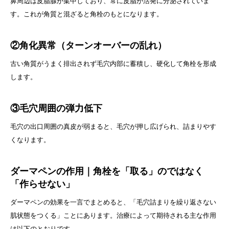
鼻周辺は皮脂腺が集中しており、常に皮脂が活発に分泌されていま
す。これが角質と混ざると角栓のもとになります。
②角化異常（ターンオーバーの乱れ）
古い角質がうまく排出されず毛穴内部に蓄積し、硬化して角栓を形成
します。
③毛穴周囲の弾力低下
毛穴の出口周囲の真皮が弱まると、毛穴が押し広げられ、詰まりやす
くなります。
ダーマペンの作用｜角栓を「取る」のではなく
「作らせない」
ダーマペンの効果を一言でまとめると、「毛穴詰まりを繰り返さない
肌状態をつくる」ことにあります。治療によって期待される主な作用
は以下のとおりです。