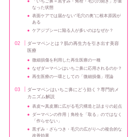
「いちご鼻＝黒ずみ・角栓・毛穴の開き」が重
なった状態
表面ケアでは届かない“毛穴の奥”に根本原因が
ある
ケアジプシーに陥る人が多いのはなぜか？
ダーマペンとは？肌の再生力を引き出す美容
医療
微細損傷を利用した再生医療の一種
なぜダーマペンはいちご鼻に応用されるのか？
再生医療の一環としての「微細損傷」理論
ダーマペンはいちご鼻にどう効く？専門的メ
カニズム解説
表皮〜真皮層に広がる毛穴構造と詰まりの起点
ダーマペンの作用｜角栓を「取る」のではなく
「作らせない」
黒ずみ・ざらつき・毛穴の広がりへの複合的な
改善効果