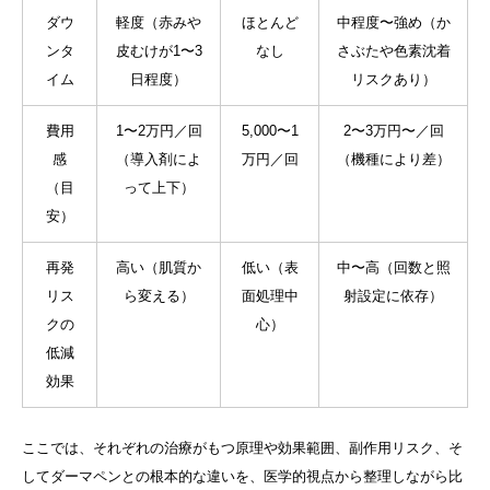
ダウ
軽度（赤みや
ほとんど
中程度〜強め（か
ンタ
皮むけが1〜3
なし
さぶたや色素沈着
イム
日程度）
リスクあり）
費用
1〜2万円／回
5,000〜1
2〜3万円〜／回
感
（導入剤によ
万円／回
（機種により差）
（目
って上下）
安）
再発
高い（肌質か
低い（表
中〜高（回数と照
リス
ら変える）
面処理中
射設定に依存）
クの
心）
低減
効果
ここでは、それぞれの治療がもつ原理や効果範囲、副作用リスク、そ
してダーマペンとの根本的な違いを、医学的視点から整理しながら比