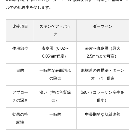
ルでの肌再生を促します。
比較項目
スキンケア・パッ
ダーマペン
ク
作用部位
表皮層（0.02〜
表皮〜真皮層（最大
0.05mm程度）
2.5mmまで可変）
目的
一時的な表面汚れ
肌構造の再構築・ターン
の除去
オーバー促進
アプロー
浅い（主に角質除
深い（コラーゲン産生を
チの深さ
去）
促す）
効果の持
一時的
中長期的な肌質改善
続性