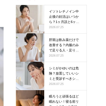
イソトレチノイン中
止後の妊活はいつか
ら？1ヶ月説と6ヶ月
説の根拠の…
2026.07.25
肝斑は飲み薬だけで
改善する？内服のみ
で足りる人・足りな
い人の判断軸…
2026.07.25
シミがかゆいのは危
険？放置していいシ
ミと受診すべきシミ
の見分け方
2026.07.25
眠ろうと頑張るほど
眠れない！寝る前リ