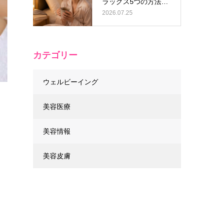
ラックス5つの方法と
逆効果なN…
2026.07.25
カテゴリー
ウェルビーイング
美容医療
美容情報
こ
美容皮膚
、