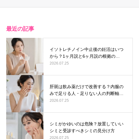
最近の記事
イソトレチノイン中止後の妊活はいつ
から？1ヶ月説と6ヶ月説の根拠の…
2026.07.25
肝斑は飲み薬だけで改善する？内服の
みで足りる人・足りない人の判断軸…
2026.07.25
シミがかゆいのは危険？放置していい
シミと受診すべきシミの見分け方
2026.07.25