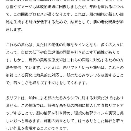
な傷やダメージも比較的迅速に回復しましたが、年齢を重ねるにつれ
て、この回復プロセスが遅くなります。これは、肌の細胞が新しい細
胞を生成する能力が低下するためで、結果として、肌の老化現象が加
速します。
これらの変化は、見た目の老化の明確なサインとなり、多くの人々に
とって、自信の低下や自己評価の問題を引き起こす可能性がありま
す。しかし、現代の美容医療技術はこれらの問題に対処するための方
法を提供しています。たとえば、糸リフトといった施術は、これらの
加齢による変化に効果的に対応し、肌のたるみやシワを改善すること
で、若々しさを取り戻す手助けをしてくれます。
糸リフトは、加齢による顔のたるみやシワに対する対策だけではあり
ません。この施術では、特殊な糸を肌の内側に挿入して直接リフトア
ップすることで、顔の輪郭を引き締め、理想の輪郭ラインを実現し美
しい顔へと導きます。施術の結果として、はっきりとした輪郭と若々
しい外見を実現することができます。