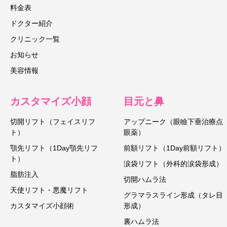
料金表
ドクター紹介
クリニック一覧
お知らせ
美容情報
カスタマイズ小顔
目元と鼻
切開リフト（フェイスリフ
アップニーク（眼瞼下垂治療点
ト）
眼薬）
顎先リフト（1Day顎先リフ
前額リフト（1Day前額リフト）
ト）
涙袋リフト（外科的涙袋形成）
脂肪注入
切開ハムラ法
天使リフト・悪魔リフト
グラマラスライン形成（タレ目
カスタマイズ小顔術
形成）
キャンペーン情報
LINE予約
採用情報
裏ハムラ法