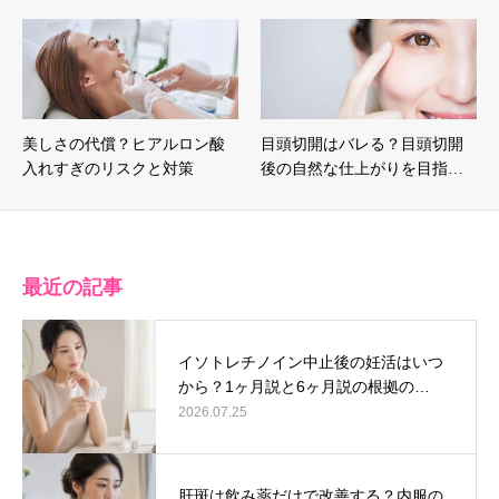
美しさの代償？ヒアルロン酸
目頭切開はバレる？目頭切開
入れすぎのリスクと対策
後の自然な仕上がりを目指…
最近の記事
イソトレチノイン中止後の妊活はいつ
から？1ヶ月説と6ヶ月説の根拠の…
2026.07.25
キャンペーン情報
LINE予約
採用情報
肝斑は飲み薬だけで改善する？内服の