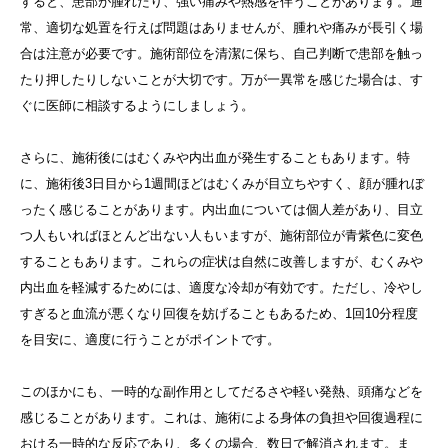
すると、患部が腫れたり、強い痛みや熱感を伴うことがあります。通
常、適切な処置を行えば問題はありませんが、腫れや痛みが長引く場
合は注意が必要です。施術部位を清潔に保ち、自己判断で患部を触っ
たり押したりしないことが大切です。万が一異常を感じた場合は、す
ぐに医師に相談するようにしましょう。
さらに、施術後にはむくみや内出血が発生することもあります。特
に、施術後3日目から1週間ほどはむくみが目立ちやすく、顔が腫れぼ
ったく感じることがあります。内出血については個人差があり、目立
つ人もいればほとんど出ない人もいますが、施術部位が青紫色に変色
することもあります。これらの症状は自然に改善しますが、むくみや
内出血を軽減するためには、適度な冷却が有効です。ただし、冷やし
すぎると血流が悪くなり回復を妨げることもあるため、1回10分程度
を目安に、適度に行うことがポイントです。
このほかにも、一時的な副作用としてだるさや軽い発熱、頭痛などを
感じることがあります。これは、施術による身体の負担や回復過程に
おける一時的な反応であり、多くの場合、数日で解消されます。ま