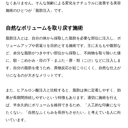
なくありません。そんな加齢による変化をナチュラルに改善する美容
施術のひとつが「脂肪注入」です。
自然なボリュームを取り戻す施術
脂肪注入とは、自分の体から採取した脂肪を必要な部位に注入し、ボ
リュームアップや若返りを目的とする施術です。主に太ももや腹部な
ど、余分な脂肪がつきやすい部位から採取し、不純物を取り除いた後
に、額・こめかみ・目の下・まぶた・唇・頬（こけ）などに注入しま
す。自分の脂肪を使うため、異物反応が起こりにくく、自然な仕上が
りになるのが大きなメリットです。
また、ヒアルロン酸注入と比較すると、脂肪は体に定着しやすく、効
果が長期間持続しやすいという特徴もあります。適切に施術を行え
ば、半永久的にボリュームを維持できるため、「人工的な印象になり
たくない」「自然なふくらみを長持ちさせたい」と考えている人に向
いています。