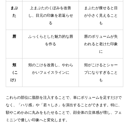
まぶ
上まぶたのくぼみを改善
まぶたが痩せると目
た
し、目元の印象を若返らせ
が小さく見えること
る
も
唇
ふっくらとした魅力的な唇
唇のボリュームが失
を作る
われると老けた印象
に
頬
頬のこけを改善し、やわら
頬がこけるとシャー
（こ
かいフェイスラインに
プになりすぎること
け）
も
これらの部位に脂肪を注入することで、単にボリュームを足すだけで
なく、「ハリ感」や「若々しさ」を演出することができます。特に、
額やこめかみに丸みをもたせることで、顔全体の立体感が増し、フェ
ミニンで優しい印象へと変化します。