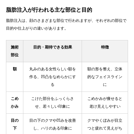
脂肪注入が行われる主な部位と目的
脂肪注入は、顔のさまざまな部位で行われますが、それぞれの部位で
目的や仕上がりの違いがあります。
施術
目的・期待できる効果
特徴
部位
額
丸みのある女性らしい額を
額の形を整え、立体
作る、凹凸をなめらかにす
的なフェイスライン
る
に
こめ
こけた部分をふっくらさ
こめかみが痩せると
かみ
せ、若々しい印象に
老け見えしやすい
目の
目の下のクマや凹みを改善
クマやくぼみが目立
下
し、ハリのある印象に
つと疲れて見えがち