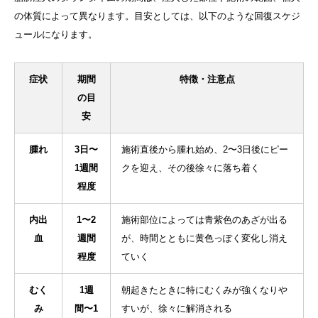
の体質によって異なります。目安としては、以下のような回復スケジ
ュールになります。
症状
期間
特徴・注意点
の目
安
腫れ
3日〜
施術直後から腫れ始め、2〜3日後にピー
1週間
クを迎え、その後徐々に落ち着く
程度
内出
1〜2
施術部位によっては青紫色のあざが出る
血
週間
が、時間とともに黄色っぽく変化し消え
程度
ていく
むく
1週
朝起きたときに特にむくみが強くなりや
み
間〜1
すいが、徐々に解消される