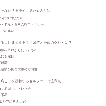
じゃない？医療的に見た原因とは
の代表的な要因
経・血流・骨格の複合トリガー
こりの違い
いる人に共通する生活習慣と身体のクセとは？
の積み重ねがもたらすもの
性にも注目
悪循環
活習慣の例と改善の方向性
る肩こりを緩和するセルフケアと注意点
効く肩回りストレッチ
と限界
セルフ診断の目安