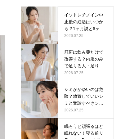
イソトレチノイン中
止後の妊活はいつか
ら？1ヶ月説と6ヶ月
説の根拠の…
2026.07.25
肝斑は飲み薬だけで
改善する？内服のみ
で足りる人・足りな
い人の判断軸…
2026.07.25
シミがかゆいのは危
険？放置していいシ
ミと受診すべきシミ
の見分け方
2026.07.25
眠ろうと頑張るほど
眠れない！寝る前リ