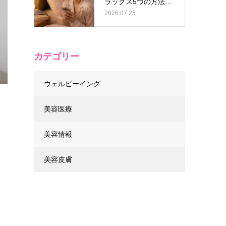
ラックス5つの方法と
逆効果なN…
2026.07.25
カテゴリー
ウェルビーイング
美容医療
美容情報
ま
美容皮膚
」
る