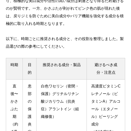
り、積極的な美白成分や活性の高い成分は刺激となり得るため避ける
のが賢明です。一方、かさぶたが剥がれてピンク色の肌が現れた後
は、戻りジミを防ぐために美白成分やバリア機能を強化する成分を積
極的に取り入れる時期となります。
以下に、時期ごとに推奨される成分と、その役割を整理しました。製
品選びの際の参考にしてください。
時期
目
推奨される成分・製品
避けるべき成
的
分・注意点
直
患
白色ワセリン（密閉・
高濃度ビタミンC
後〜
部
保護）グリチルリチン
レチノール（ビ
かさ
の
酸ジカリウム（抗炎
タミンA）アルコ
ぶた
保
症）アラントイン（組
ール（エタノー
期
護
織修復）
ル）ピーリング
（約
炎
成分