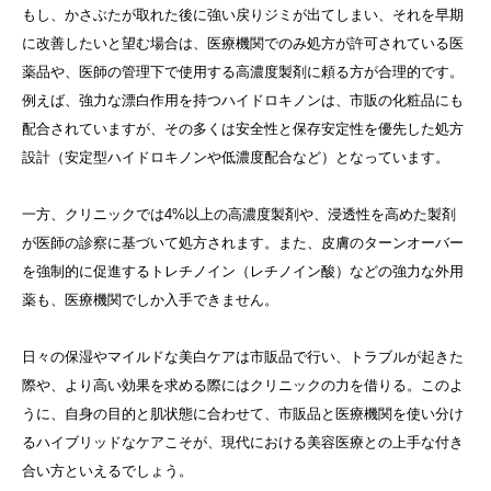
もし、かさぶたが取れた後に強い戻りジミが出てしまい、それを早期
に改善したいと望む場合は、医療機関でのみ処方が許可されている医
薬品や、医師の管理下で使用する高濃度製剤に頼る方が合理的です。
例えば、強力な漂白作用を持つハイドロキノンは、市販の化粧品にも
配合されていますが、その多くは安全性と保存安定性を優先した処方
設計（安定型ハイドロキノンや低濃度配合など）となっています。
一方、クリニックでは4%以上の高濃度製剤や、浸透性を高めた製剤
が医師の診察に基づいて処方されます。また、皮膚のターンオーバー
を強制的に促進するトレチノイン（レチノイン酸）などの強力な外用
薬も、医療機関でしか入手できません。
日々の保湿やマイルドな美白ケアは市販品で行い、トラブルが起きた
際や、より高い効果を求める際にはクリニックの力を借りる。このよ
うに、自身の目的と肌状態に合わせて、市販品と医療機関を使い分け
るハイブリッドなケアこそが、現代における美容医療との上手な付き
合い方といえるでしょう。