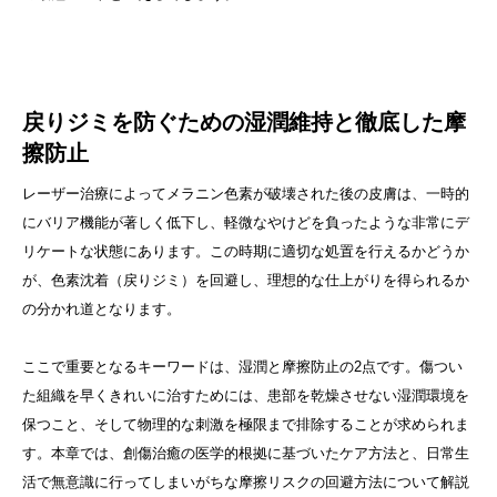
戻りジミを防ぐための湿潤維持と徹底した摩
擦防止
レーザー治療によってメラニン色素が破壊された後の皮膚は、一時的
にバリア機能が著しく低下し、軽微なやけどを負ったような非常にデ
リケートな状態にあります。この時期に適切な処置を行えるかどうか
が、色素沈着（戻りジミ）を回避し、理想的な仕上がりを得られるか
の分かれ道となります。
ここで重要となるキーワードは、湿潤と摩擦防止の2点です。傷つい
た組織を早くきれいに治すためには、患部を乾燥させない湿潤環境を
保つこと、そして物理的な刺激を極限まで排除することが求められま
す。本章では、創傷治癒の医学的根拠に基づいたケア方法と、日常生
活で無意識に行ってしまいがちな摩擦リスクの回避方法について解説