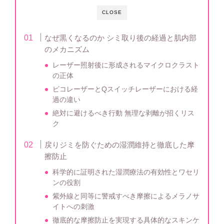
CLOSE
なぜ黒くなるのか シミ取り後の経過と肌内部
のメカニズム
レーザー照射後に形成されるマイクロクラスト
の正体
ピコレーザーとQスイッチレーザーにおける経
過の違い
絶対に避けるべき行動 無理な剥離が招くリス
ク
戻りジミを防ぐための湿潤維持と徹底した摩
擦防止
科学的に証明された湿潤療法の有効性とワセリ
ンの役割
紫外線と同等に警戒すべき摩擦によるメラノサ
イトへの刺激
徹底的な摩擦防止を実現する具体的なスキンケ