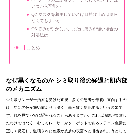
Q1.テープの上からやテープなしでのメイクは
いつから可能か
Q2.マスクを着用していれば日焼け止めは塗ら
なくてもよいか
Q3.赤みが引かない、または痛みが強い場合の
対処法は
まとめ
なぜ黒くなるのか シミ取り後の経過と肌内部
のメカニズム
シミ取りレーザー治療を受けた直後、多くの患者が最初に直面するの
は、患部の色が施術前よりも濃く、黒っぽく変化するという現象で
す。鏡を見て不安に駆られることもありますが、これは治療が失敗し
たわけではなく、むしろレーザーがターゲットであるメラニン色素に
正しく反応し、破壊された色素が皮膚の表面へと排出されようとして