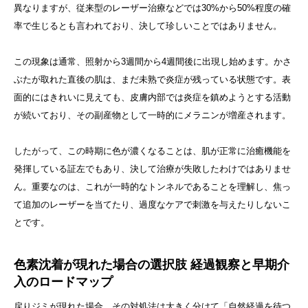
異なりますが、従来型のレーザー治療などでは30%から50%程度の確
率で生じるとも言われており、決して珍しいことではありません。
この現象は通常、照射から3週間から4週間後に出現し始めます。かさ
ぶたが取れた直後の肌は、まだ未熟で炎症が残っている状態です。表
面的にはきれいに見えても、皮膚内部では炎症を鎮めようとする活動
が続いており、その副産物として一時的にメラニンが増産されます。
したがって、この時期に色が濃くなることは、肌が正常に治癒機能を
発揮している証左でもあり、決して治療が失敗したわけではありませ
ん。重要なのは、これが一時的なトンネルであることを理解し、焦っ
て追加のレーザーを当てたり、過度なケアで刺激を与えたりしないこ
とです。
色素沈着が現れた場合の選択肢 経過観察と早期介
入のロードマップ
戻りジミが現れた場合、その対処法は大きく分けて「自然経過を待つ