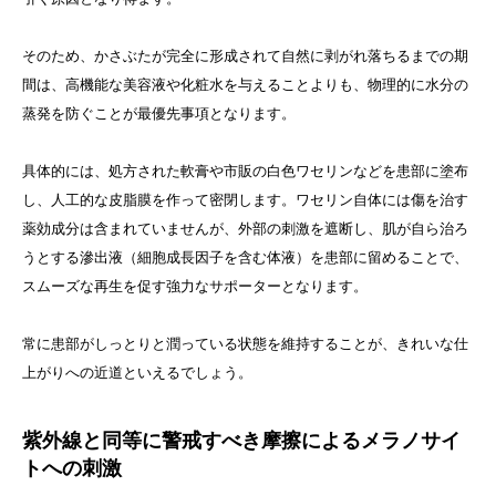
そのため、かさぶたが完全に形成されて自然に剥がれ落ちるまでの期
間は、高機能な美容液や化粧水を与えることよりも、物理的に水分の
蒸発を防ぐことが最優先事項となります。
具体的には、処方された軟膏や市販の白色ワセリンなどを患部に塗布
し、人工的な皮脂膜を作って密閉します。ワセリン自体には傷を治す
薬効成分は含まれていませんが、外部の刺激を遮断し、肌が自ら治ろ
うとする滲出液（細胞成長因子を含む体液）を患部に留めることで、
スムーズな再生を促す強力なサポーターとなります。
常に患部がしっとりと潤っている状態を維持することが、きれいな仕
上がりへの近道といえるでしょう。
紫外線と同等に警戒すべき摩擦によるメラノサイ
トへの刺激