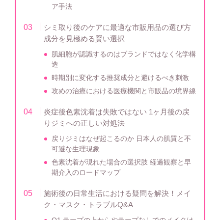
ア手法
シミ取り後のケアに最適な市販用品の選び方
成分を見極める賢い選択
肌細胞が認識するのはブランドではなく化学構
造
時期別に変化する推奨成分と避けるべき刺激
攻めの治療における医療機関と市販品の境界線
炎症後色素沈着は失敗ではない 1ヶ月後の戻
りジミへの正しい対処法
戻りジミはなぜ起こるのか 日本人の肌質と不
可避な生理現象
色素沈着が現れた場合の選択肢 経過観察と早
期介入のロードマップ
施術後の日常生活における疑問を解決！メイ
ク・マスク・トラブルQ&A