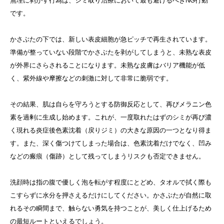
無理に剥がす行為は、シミ取り治療において最も避けるべきNG行動
です。
かさぶたの下では、新しい表皮細胞が急ピッチで再生されています。
準備が整っていない段階でかさぶたを剥がしてしまうと、未熟な表皮
が外界にさらされることになります。未熟な皮膚はバリア機能が低
く、紫外線や摩擦などの刺激に対して非常に脆弱です。
その結果、肌は自らを守ろうとする防御反応として、再びメラニン色
素を過剰に生成し始めます。これが、一度取れたはずのシミが再び濃
く現れる炎症後色素沈着（戻りジミ）の大きな原因の一つとなり得ま
す。また、深く傷つけてしまった場合は、色素沈着だけでなく、凹み
などの瘢痕（傷跡）として残ってしまうリスクも否定できません。
洗顔時は指の腹で優しく泡を転がす程度にとどめ、タオルで拭く際も
こすらずに水分を押さえるだけにしてください。かさぶたが自然に取
れるその瞬間まで、触らない勇気を持つことが、美しく仕上げるため
の最短ルートといえるでしょう。