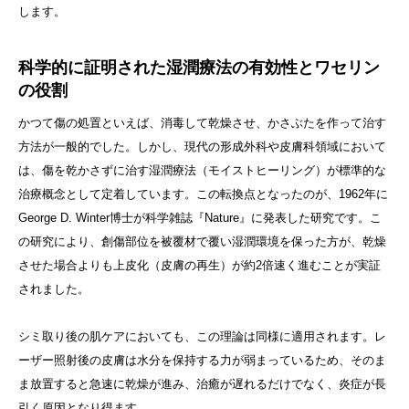
します。
科学的に証明された湿潤療法の有効性とワセリン
の役割
かつて傷の処置といえば、消毒して乾燥させ、かさぶたを作って治す
方法が一般的でした。しかし、現代の形成外科や皮膚科領域において
は、傷を乾かさずに治す湿潤療法（モイストヒーリング）が標準的な
治療概念として定着しています。この転換点となったのが、1962年に
George D. Winter博士が科学雑誌『Nature』に発表した研究です。こ
の研究により、創傷部位を被覆材で覆い湿潤環境を保った方が、乾燥
させた場合よりも上皮化（皮膚の再生）が約2倍速く進むことが実証
されました。
シミ取り後の肌ケアにおいても、この理論は同様に適用されます。レ
ーザー照射後の皮膚は水分を保持する力が弱まっているため、そのま
ま放置すると急速に乾燥が進み、治癒が遅れるだけでなく、炎症が長
引く原因となり得ます。