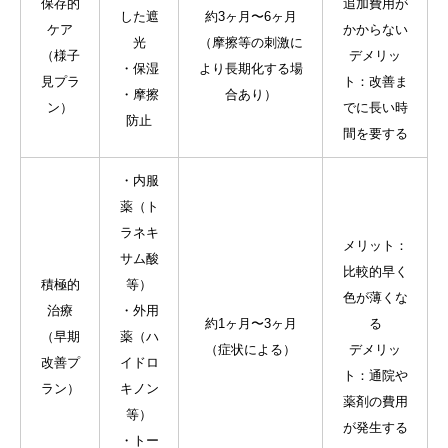
保存的
追加費用が
した遮
約3ヶ月〜6ヶ月
ケア
かからない
光
（摩擦等の刺激に
（様子
デメリッ
・保湿
より長期化する場
見プラ
ト：改善ま
・摩擦
合あり）
ン）
でに長い時
防止
間を要する
・内服
薬（ト
ラネキ
メリット：
サム酸
比較的早く
積極的
等）
色が薄くな
治療
・外用
約1ヶ月〜3ヶ月
る
（早期
薬（ハ
（症状による）
デメリッ
改善プ
イドロ
ト：通院や
ラン）
キノン
薬剤の費用
等）
が発生する
キャンペーン情報
LINE予約
採用情報
・トー