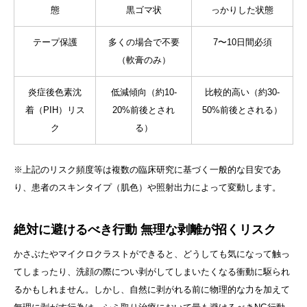
態
黒ゴマ状
っかりした状態
テープ保護
多くの場合で不要
7〜10日間必須
（軟膏のみ）
炎症後色素沈
低減傾向（約10-
比較的高い（約30-
着（PIH）リス
20%前後とされ
50%前後とされる）
ク
る）
※上記のリスク頻度等は複数の臨床研究に基づく一般的な目安であ
り、患者のスキンタイプ（肌色）や照射出力によって変動します。
絶対に避けるべき行動 無理な剥離が招くリスク
かさぶたやマイクロクラストができると、どうしても気になって触っ
てしまったり、洗顔の際につい剥がしてしまいたくなる衝動に駆られ
るかもしれません。しかし、自然に剥がれる前に物理的な力を加えて