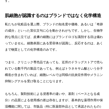
す。
肌細胞が認識するのはブランドではなく化学構造
私たちが化粧品を選ぶ際、ブランドの知名度や価格、あるいは「奇跡
の成分」といった宣伝文句に心を動かされがちです。しかし、生物学
的な視点に立てば、皮膚の細胞にはブランドロゴを識別する目は備わ
っていません。細胞表面にある受容体が認識し、反応するのは、あく
まで物質としての化学構造のみです。
つまり、クリニック専売品であっても、近所のドラッグストアで売ら
れている数千円の製品であっても、例えばトラネキサム酸という分子
構造が含まれていれば、細胞レベルでは同様の抗炎症作用やメラニン
抑制シグナルを受け取ることになります。
もちろん、製剤技術による浸透率の違いや、基剤（ベースとなる成
分）の品質による使用感の差は存在しますが、基本的な薬理作用や保
湿機能に関しては、市販品（特に医薬部外品として承認されたもの）