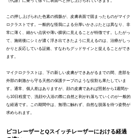
（代謝）に乗って徐々に表面へと押し上げられていきます。
この押し上げられた色素の残骸が、皮膚表面で固まったものがマイク
ロクラストです。一般的な怪我による分厚いかさぶたとは異なり、非
常に薄く、細かい点状や薄い膜状に見えることが特徴です。したがっ
て、施術後にシミが濃く浮き出てきたように見えるのは、治療がしっ
かりと反応している証拠、すなわちグッドサインと捉えることができ
ます。
マイクロクラストは、下の新しい皮膚ができあがるまでの間、患部を
外部の刺激から守る天然の保護テープのような役割も果たしていま
す。通常、個人差はありますが、顔の皮膚であれば照射から1週間か
ら10日程度で、洗顔や入浴の際に自然と剥がれ落ちていくのが一般的
な経過です。この期間中は、無理に触れず、自然な脱落を待つ姿勢が
求められます。
ピコレーザーとQスイッチレーザーにおける経過