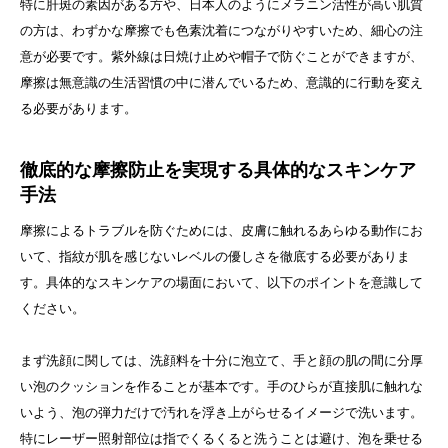
特に肝斑の素因がある方や、日本人のようにメラニン活性が高い肌質
の方は、わずかな摩擦でも色素沈着につながりやすいため、細心の注
意が必要です。紫外線は日焼け止めや帽子で防ぐことができますが、
摩擦は無意識の生活習慣の中に潜んでいるため、意識的に行動を変え
る必要があります。
徹底的な摩擦防止を実現する具体的なスキンケア
手法
摩擦によるトラブルを防ぐためには、皮膚に触れるあらゆる動作にお
いて、指紋が肌を感じないレベルの優しさを徹底する必要がありま
す。具体的なスキンケアの場面において、以下のポイントを意識して
ください。
まず洗顔に関しては、洗顔料を十分に泡立て、手と顔の肌の間に分厚
い泡のクッションを作ることが基本です。手のひらが直接肌に触れな
いよう、泡の弾力だけで汚れを浮き上がらせるイメージで洗います。
特にレーザー照射部位は指でくるくると洗うことは避け、泡を乗せる