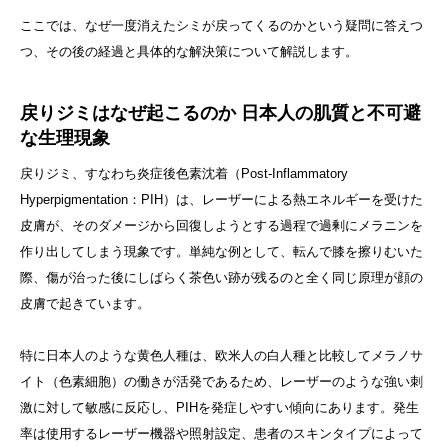
ここでは、なぜ一度消えたシミが戻ってくるのかという疑問に答えつ
つ、その後の経過と具体的な解決策について解説します。
戻りジミはなぜ起こるのか 日本人の肌質と不可避
な生理現象
戻りジミ、すなわち炎症後色素沈着（Post-Inflammatory
Hyperpigmentation：PIH）は、レーザーによる熱エネルギーを受けた
皮膚が、そのダメージから回復しようとする過程で過剰にメラニンを
作り出してしまう現象です。単純な例として、転んで膝を擦りむいた
際、傷が治った後にしばらく茶色い跡が残るのと全く同じ原理が顔の
皮膚で起きています。
特に日本人のような黄色人種は、欧米人の白人種と比較してメラノサ
イト（色素細胞）の働きが活発であるため、レーザーのような強い刺
激に対して敏感に反応し、PIHを発症しやすい傾向にあります。発生
率は使用するレーザー機器や照射設定、患者のスキンタイプによって