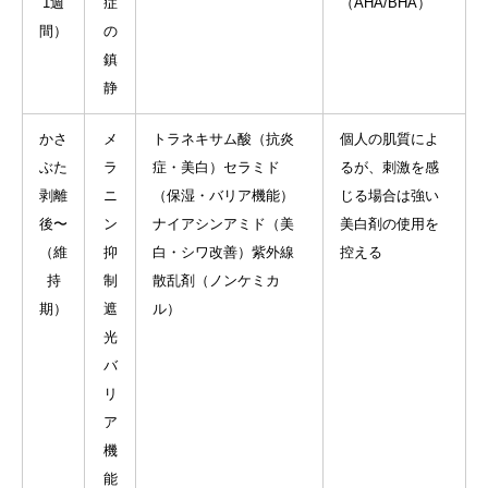
1週
症
（AHA/BHA）
間）
の
鎮
静
かさ
メ
トラネキサム酸（抗炎
個人の肌質によ
ぶた
ラ
症・美白）セラミド
るが、刺激を感
剥離
ニ
（保湿・バリア機能）
じる場合は強い
後〜
ン
ナイアシンアミド（美
美白剤の使用を
（維
抑
白・シワ改善）紫外線
控える
持
制
散乱剤（ノンケミカ
期）
遮
ル）
光
バ
リ
ア
機
能