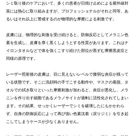
シミ取り後のケアにおいて、多くの患者が日焼け止めによる紫外線対
策には熱心に取り組みますが、プロフェッショナルがそれと同等、あ
るいはそれ以上に警戒するのが物理的な摩擦による刺激です。
皮膚には、物理的な刺激を受け続けると、防御反応としてメラニン色
素を生成し、皮膚を厚く黒くしようとする性質があります。これはナ
イロンタオルなどで体を強くこすり続けた部位が黒ずむ摩擦黒皮症と
同様の原理です。
レーザー照射後の皮膚は、目に見えないレベルで微弱な炎症が残って
いる状態です。そこに洗顔時の手でこする動作や、マスクの着脱、タ
オルでの拭き取りといった摩擦刺激が加わると、炎症が悪化し、メラ
ニンを作り出す細胞であるメラノサイトが過剰に活性化されてしまい
ます。その結果、せっかくレーザーでシミを破壊したにもかかわら
ず、自身の防御反応によって再び強い色素沈着（戻りジミ）を引き起
こしてしまうケースが少なくありません。