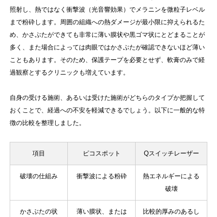
照射し、熱ではなく衝撃波（光音響効果）でメラニンを微粒子レベル
まで粉砕します。周囲の組織への熱ダメージが最小限に抑えられるた
め、かさぶたができても非常に薄い膜状や黒ゴマ状にとどまることが
多く、また場合によっては肉眼ではかさぶたが確認できないほど薄い
こともあります。そのため、保護テープを必要とせず、軟膏のみで経
過観察とするクリニックも増えています。
自身の受ける施術、あるいは受けた施術がどちらのタイプか把握して
おくことで、経過への不安を軽減できるでしょう。以下に一般的な特
徴の比較を整理しました。
項目
ピコスポット
Qスイッチレーザー
破壊の仕組み
衝撃波による粉砕
熱エネルギーによる
破壊
かさぶたの状
薄い膜状、または
比較的厚みのあるし