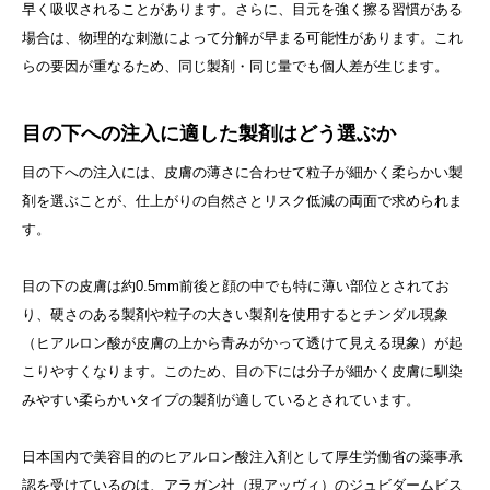
早く吸収されることがあります。さらに、目元を強く擦る習慣がある
場合は、物理的な刺激によって分解が早まる可能性があります。これ
らの要因が重なるため、同じ製剤・同じ量でも個人差が生じます。
目の下への注入に適した製剤はどう選ぶか
目の下への注入には、皮膚の薄さに合わせて粒子が細かく柔らかい製
剤を選ぶことが、仕上がりの自然さとリスク低減の両面で求められま
す。
目の下の皮膚は約0.5mm前後と顔の中でも特に薄い部位とされてお
り、硬さのある製剤や粒子の大きい製剤を使用するとチンダル現象
（ヒアルロン酸が皮膚の上から青みがかって透けて見える現象）が起
こりやすくなります。このため、目の下には分子が細かく皮膚に馴染
みやすい柔らかいタイプの製剤が適しているとされています。
日本国内で美容目的のヒアルロン酸注入剤として厚生労働省の薬事承
認を受けているのは、アラガン社（現アッヴィ）のジュビダームビス