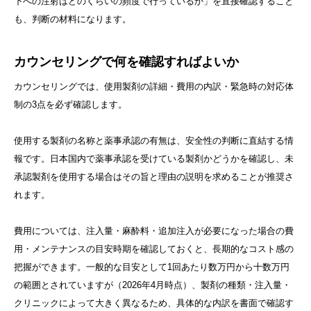
下への注射はどのくらいの頻度で行っているか」を直接確認すること
も、判断の材料になります。
カウンセリングで何を確認すればよいか
カウンセリングでは、使用製剤の詳細・費用の内訳・緊急時の対応体
制の3点を必ず確認します。
使用する製剤の名称と薬事承認の有無は、安全性の判断に直結する情
報です。日本国内で薬事承認を受けている製剤かどうかを確認し、未
承認製剤を使用する場合はその旨と理由の説明を求めることが推奨さ
れます。
費用については、注入量・麻酔料・追加注入が必要になった場合の費
用・メンテナンスの目安時期を確認しておくと、長期的なコスト感の
把握ができます。一般的な目安として1回あたり数万円から十数万円
の範囲とされていますが（2026年4月時点）、製剤の種類・注入量・
キャンペーン情報
LINE予約
採用情報
クリニックによって大きく異なるため、具体的な内訳を書面で確認す