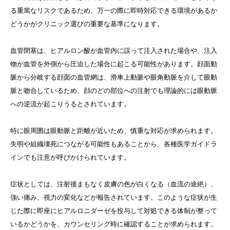
る重篤なリスクであるため、万一の際に即時対応できる環境があるか
どうかがクリニック選びの重要な基準になります。
血管閉塞は、ヒアルロン酸が血管内に誤って注入された場合や、注入
物が血管を外側から圧迫した場合に起こる可能性があります。顔面動
脈から分岐する顔面の血管網は、滑車上動脈や眼角動脈を介して眼動
脈と吻合しているため、顔のどの部位への注射でも理論的には眼動脈
への逆流が起こりうるとされています。
特に眼周囲は眼動脈と距離が近いため、慎重な対応が求められます。
失明や組織壊死につながる可能性もあることから、各種医学ガイドラ
インでも注意が呼びかけられています。
症状としては、注射後まもなく皮膚の色が白くなる（血流の途絶）、
強い痛み、視力の変化などが報告されています。このような症状が生
じた際に即座にヒアルロニダーゼを投与して対処できる体制が整って
いるかどうかを、カウンセリング時に確認することが求められます。