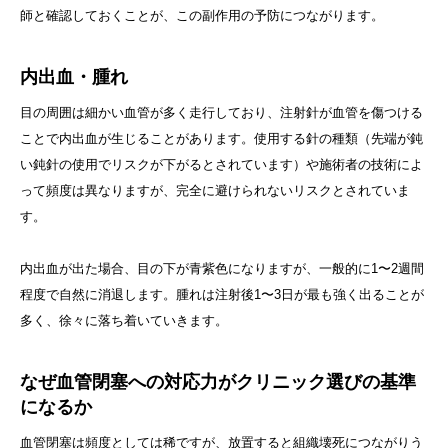
師と確認しておくことが、この副作用の予防につながります。
内出血・腫れ
目の周囲は細かい血管が多く走行しており、注射針が血管を傷つける
ことで内出血が生じることがあります。使用する針の種類（先端が鈍
い鈍針の使用でリスクが下がるとされています）や施術者の技術によ
って頻度は異なりますが、完全に避けられないリスクとされていま
す。
内出血が出た場合、目の下が青紫色になりますが、一般的に1〜2週間
程度で自然に消退します。腫れは注射後1〜3日が最も強く出ることが
多く、徐々に落ち着いていきます。
なぜ血管閉塞への対応力がクリニック選びの基準
になるか
血管閉塞は頻度としては稀ですが、放置すると組織壊死につながりう