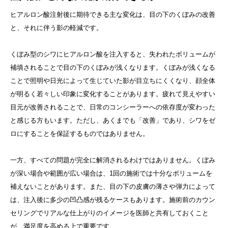
ヒアルロン酸注射後に期待できる主な変化は、目の下のくぼみの改善
と、それに伴う影の軽減です。
くぼみ型のシワにヒアルロン酸を注入すると、失われたボリュームが
補填されることで目の下のくぼみが浅くなります。くぼみが浅くなる
ことで照明や日光によって生じていた影が目立ちにくくなり、顔全体
が明るく若々しい印象に変化することがあります。疲れて見えやすい
目元が改善されることで、日常のコンシーラーへの依存度が変わった
と感じる方もいます。ただし、あくまでも「改善」であり、シワをゼ
ロにすることを保証するものではありません。
一方、すべての問題が完全に解消されるわけではありません。くぼみ
が深い場合や範囲が広い場合は、1回の施術では十分なボリュームを
補えないことがあります。また、目の下の皮膚の薄さや弾力によって
は、注入後に多少の凹凸感が残るケースもあります。施術前のカウン
セリングでリアルな仕上がりのイメージを医師と共有しておくこと
が、満足度を高める上で重要です。