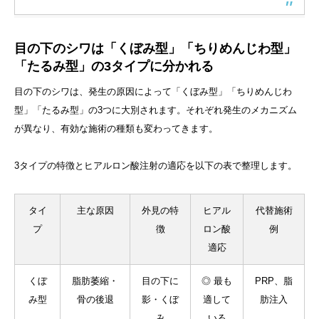
目の下のシワは「くぼみ型」「ちりめんじわ型」
「たるみ型」の3タイプに分かれる
目の下のシワは、発生の原因によって「くぼみ型」「ちりめんじわ
型」「たるみ型」の3つに大別されます。それぞれ発生のメカニズム
が異なり、有効な施術の種類も変わってきます。
3タイプの特徴とヒアルロン酸注射の適応を以下の表で整理します。
タイ
主な原因
外見の特
ヒアル
代替施術
プ
徴
ロン酸
例
適応
くぼ
脂肪萎縮・
目の下に
◎ 最も
PRP、脂
み型
骨の後退
影・くぼ
適して
肪注入
み
いる