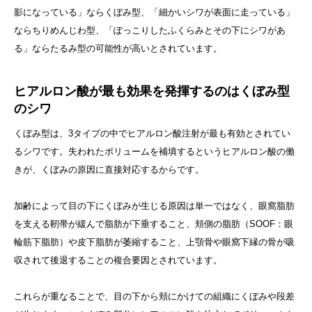
影になっている」ならくぼみ型、「細かいシワが表面に走っている」
ならちりめんじわ型、「ぽっこりしたふくらみとその下にシワがあ
る」ならたるみ型の可能性が高いとされています。
ヒアルロン酸が最も効果を発揮するのはくぼみ型
のシワ
くぼみ型は、3タイプの中でヒアルロン酸注射が最も有効とされてい
るシワです。失われたボリュームを補填するというヒアルロン酸の働
きが、くぼみの原因に直接対応するからです。
加齢によって目の下にくぼみが生じる原因は単一ではなく、眼窩脂肪
を支える靭帯が緩んで脂肪が下垂すること、頬側の脂肪（SOOF：眼
輪筋下脂肪）や皮下脂肪が萎縮すること、上顎骨や眼窩下縁の骨が吸
収されて後退することの複合要因とされています。
これらが重なることで、目の下から頬にかけての組織にくぼみや段差