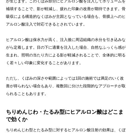
が生じます。このくぼみ部分にヒアルロン酸を注入してボリュームを
補填することで、影が軽減し、疲れた印象の改善が期待できます。骨
吸収による構造的なくぼみが主因となっている場合も、骨膜上へのヒ
アルロン酸注入で対応できるとされています。
ヒアルロン酸は保水力が高く、注入後に周辺組織の水分を引き込みな
がら定着します。目の下に適量を注入した場合、自然なふっくら感が
生まれ、照明の当たり方による影が軽減されることで、全体的に明る
く若々しい印象に変化することがあります。
ただし、くぼみの深さや範囲によっては1回の施術では満足のいく改
善が得られない場合もあり、複数回に分けた段階的なアプローチが取
られることもあります。
ちりめんじわ・たるみ型にヒアルロン酸はどこま
で効くか
ちりめんじわ型とたるみ型に対するヒアルロン酸注射の効果は、くぼ