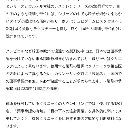
タシリーズとガルデルマ社のレスチレンシリーズの2製品群です。目
の下のような繊細な部位には、シリーズの中でも粒子が細かく柔らか
いタイプが選ばれる傾向があり、例えばジュビダームビスタ ボルベラ
XCは薄く柔軟なテクスチャーを持ち、唇や目周囲の繊細な部位向けに
設計されています。
クレビエルなど韓国や欧州で流通する製剤の中には、日本では薬事承
認を受けていない未承認医療機器が含まれており、取り扱いはクリニ
ックによって異なります。使用する製剤の選択はクリニックや担当医
の方針によって異なるため、カウンセリング時に「製剤名」「国内で
の薬事承認の有無」を必ず確認することが求められます。（製剤の承
認状況は2026年4月時点の情報）
施術を検討しているクリニックのカウンセリングでは「使用する製剤
名」「薬事承認の有無」「目の下への注射実績」を具体的に聞いてメ
モしておくと、複数クリニックを比較する際の客観的な判断材料にな
ります。