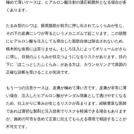
極めて薄いケースは、ヒアルロン酸注射の適応範囲外となる場合が多
くあります。
たるみ型のシワは、眼窩脂肪が前方に押し出されてふくらみが生じ、
その下の皮膚にシワが寄るというメカニズムで起こります。この状態
にヒアルロン酸を注入しても突出した脂肪自体は除去されないため、
根本的な改善には至りません。むしろ注入によってボリュームがさら
に増し、目袋のふくらみが目立つようになるリスクがあります。目の
下に「ぽこっとしたふくらみ」がある方は、カウンセリングで原因の
正確な診断を受けることが先決です。
もう一つの注意ケースは、皮膚が極めて薄い方です。皮膚が非常に薄
い場合、注入したヒアルロン酸がチンダル現象として透けやすくなる
ため、仕上がりに青みが生じるリスクが高まります。経験豊富な医師
であれば適切な製剤と注入技術でリスクを軽減できる場合もあります
が、施術の可否を含めて正直に伝えてもらえる環境で相談することが
不可欠です。