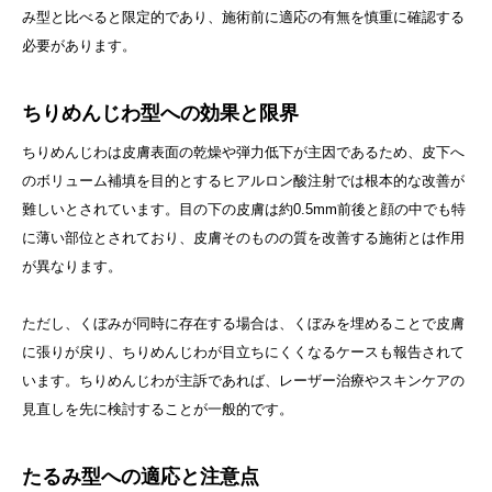
み型と比べると限定的であり、施術前に適応の有無を慎重に確認する
必要があります。
ちりめんじわ型への効果と限界
ちりめんじわは皮膚表面の乾燥や弾力低下が主因であるため、皮下へ
のボリューム補填を目的とするヒアルロン酸注射では根本的な改善が
難しいとされています。目の下の皮膚は約0.5mm前後と顔の中でも特
に薄い部位とされており、皮膚そのものの質を改善する施術とは作用
が異なります。
ただし、くぼみが同時に存在する場合は、くぼみを埋めることで皮膚
に張りが戻り、ちりめんじわが目立ちにくくなるケースも報告されて
います。ちりめんじわが主訴であれば、レーザー治療やスキンケアの
見直しを先に検討することが一般的です。
たるみ型への適応と注意点