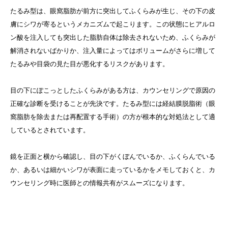
たるみ型は、眼窩脂肪が前方に突出してふくらみが生じ、その下の皮
膚にシワが寄るというメカニズムで起こります。この状態にヒアルロ
ン酸を注入しても突出した脂肪自体は除去されないため、ふくらみが
解消されないばかりか、注入量によってはボリュームがさらに増して
たるみや目袋の見た目が悪化するリスクがあります。
目の下にぽこっとしたふくらみがある方は、カウンセリングで原因の
正確な診断を受けることが先決です。たるみ型には経結膜脱脂術（眼
窩脂肪を除去または再配置する手術）の方が根本的な対処法として適
しているとされています。
鏡を正面と横から確認し、目の下がくぼんでいるか、ふくらんでいる
か、あるいは細かいシワが表面に走っているかをメモしておくと、カ
ウンセリング時に医師との情報共有がスムーズになります。