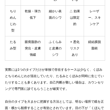
ちり
乾燥・弾力
細かい表
△ 効果
レーザ
めん
低下
面のシワ
は限定
ー、スキ
じわ
的
ンケア
型
たる
眼窩脂肪の
ふくらみ
× 悪化
経結膜脱
み型
突出・皮膚
と皮膚の
リスク
脂術
弛緩
シワ
あり
実際には1つのタイプだけが単独で存在するケースは少なく、くぼみ
とちりめんじわが混在していたり、たるみとくぼみが同時に生じてい
たりすることも多くあります。自己判断が難しい場合は、カウンセリ
ングで専門医に診てもらうことが確実です。
自分のタイプを大まかに把握する方法としては、明るい場所で鏡を正
面・横から観察することが有効とされています。目の下が「くぼんで