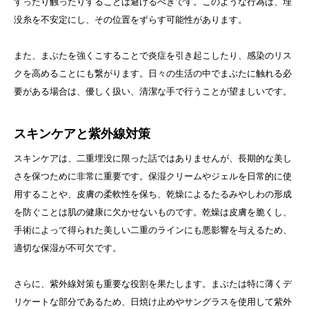
すったり触ったりすることは避けるべきです。このような行為は、埋
没糸を不安定にし、その位置をずらす可能性があります。
また、まぶたを強くこすることで炎症を引き起こしたり、感染のリス
クを高めることにも繋がります。日々の生活の中でまぶたに触れる必
要がある場合は、優しく扱い、清潔な手で行うことが望ましいです。
スキンケアと紫外線対策
スキンケアは、二重埋没に限った話ではありませんが、長期的な美し
さを保つために非常に重要です。保湿クリームやジェルを日常的に使
用することや、皮膚の柔軟性を保ち、乾燥によるたるみやしわの形成
を防ぐことは肌の健康に欠かせないものです。乾燥は皮膚を脆くし、
手術によって得られた美しい二重のラインにも悪影響を与えるため、
適切な保湿が不可欠です。
さらに、紫外線対策も重要な役割を果たします。まぶたは特に薄くデ
リケートな部分であるため、日焼け止めやサングラスを使用して紫外