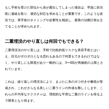
もし手術を受けた部位から糸が露出してしまった場合は、早急に担当
医に連絡を取り、適切な対応を求めることが重要です。このような状
況では、再手術のタイミングや必要性を相談し、最善の治療計画を立
てることが求められます。
二重埋没のやり直しは何回でもできる？
二重埋没法のやり直しは、手軽で比較的低リスクな美容手術とはい
え、目元がボロボロとなる恐れもあるので何度もできるわけではな
く、やり直しにも限度があり一般的には、3〜4回が再施術の上限とさ
れています。
これは、繰り返しの埋没法により、まぶたに糸のボコ付きや瘢痕が形
成され、これがさらなる美しい二重ラインの作成を難しくします。こ
れらの不均等なテクスチャは、理想的な平滑な二重のラインを得る上
で障害となり得ます。