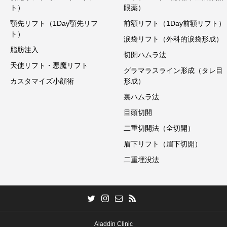
ト）
眼薬）
顎先リフト（1Day顎先リフ
前額リフト（1Day前額リフト）
ト）
涙袋リフト（外科的涙袋形成）
脂肪注入
切開ハムラ法
天使リフト・悪魔リフト
グラマラスライン形成（タレ目
カスタマイズ小顔術
形成）
裏ハムラ法
目頭切開
二重切開法（全切開）
眉下リフト（眉下切開）
二重埋没法
Aladdin Clinic