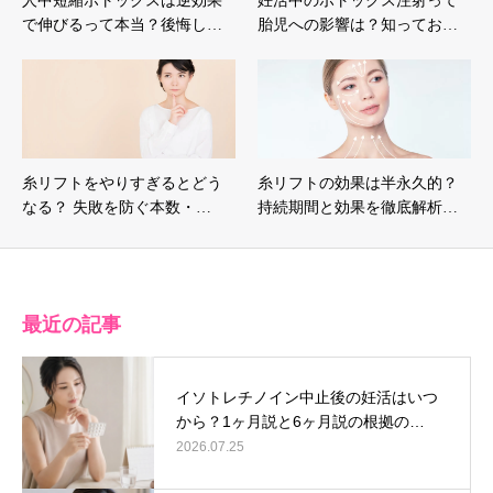
人中短縮ボトックスは逆効果
妊活中のボトックス注射って
で伸びるって本当？後悔し…
胎児への影響は？知ってお…
糸リフトをやりすぎるとどう
糸リフトの効果は半永久的？
なる？ 失敗を防ぐ本数・…
持続期間と効果を徹底解析…
最近の記事
イソトレチノイン中止後の妊活はいつ
から？1ヶ月説と6ヶ月説の根拠の…
2026.07.25