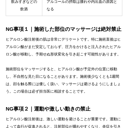
飲みすぎなどの
アルコールの摂取は腫れや内出血の原因と
飲酒
なる
NG事項１｜施術した部位のマッサージは絶対禁止
ヒアルロン酸注射後の肌は非常にデリケートです。特に施術直後はヒ
アルロン酸がまだ安定しておらず、圧力をかけると注入されたヒアル
ロン酸が移動し、予期せぬ形状変化を引き起こす可能性があります。
施術部位をマッサージすると、ヒアルロン酸が予定外の位置に移動
し、不自然な見た目になることがあります。施術後少なくとも1週間
は、顔を触る際には優しく扱い、マッサージは避けるようにしましょ
う。この場合は必ず担当医に相談することです。
NG事項２｜運動や激しい動きの禁止
ヒアルロン酸注射後は、激しい運動を避けることが重要です。運動に
よって血行が促進されると、注射部位が腫れやすくなり、炎症を引き