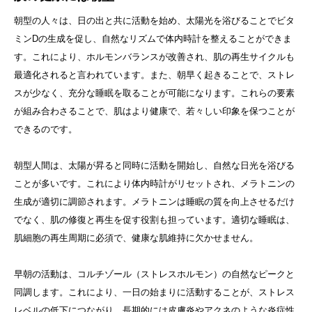
朝型の人々は、日の出と共に活動を始め、太陽光を浴びることでビタ
ミンDの生成を促し、自然なリズムで体内時計を整えることができま
す。これにより、ホルモンバランスが改善され、肌の再生サイクルも
最適化されると言われています。また、朝早く起きることで、ストレ
スが少なく、充分な睡眠を取ることが可能になります。これらの要素
が組み合わさることで、肌はより健康で、若々しい印象を保つことが
できるのです。
朝型人間は、太陽が昇ると同時に活動を開始し、自然な日光を浴びる
ことが多いです。これにより体内時計がリセットされ、メラトニンの
生成が適切に調節されます。メラトニンは睡眠の質を向上させるだけ
でなく、肌の修復と再生を促す役割も担っています。適切な睡眠は、
肌細胞の再生周期に必須で、健康な肌維持に欠かせません。
早朝の活動は、コルチゾール（ストレスホルモン）の自然なピークと
同調します。これにより、一日の始まりに活動することが、ストレス
レベルの低下につながり、長期的には皮膚炎やアクネのような炎症性