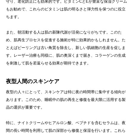
守り、老化防止にも効果的です。ビタミンCとEが豊富な保湿クリーム
もお勧めで、これらのビタミンは肌の明るさと弾力性を保つのに役立
ちます。
また、朝活動する人は肌の新陳代謝が活発になりがちです。このた
め、肌再生プロセスを促進する施術が特に効果的かもしれません。た
とえばピーリングは古い角質を除去し、新しい肌細胞の生産を促しま
す。レーザー治療も同様に、肌の奥深くまで届き、コラーゲンの生成
を刺激して肌を若返らせる効果が期待できます。
夜型人間のスキンケア
夜型の人々にとって、スキンケアは特に夜の時間帯に集中する傾向が
あります。このため、睡眠中の肌の再生と修復を最大限に活用する製
品の選択が重要です。
特に、ナイトクリームやヒアルロン酸、ペプチドを含むセラムは、夜
間の長い時間を利用して肌の深部から修復と保湿を行います。これら