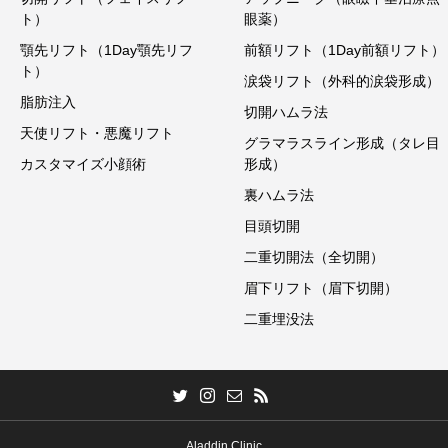
ト）
眼薬）
顎先リフト（1Day顎先リフ
前額リフト（1Day前額リフト）
ト）
涙袋リフト（外科的涙袋形成）
脂肪注入
切開ハムラ法
天使リフト・悪魔リフト
グラマラスライン形成（タレ目
カスタマイズ小顔術
形成）
裏ハムラ法
目頭切開
二重切開法（全切開）
眉下リフト（眉下切開）
二重埋没法
Aladdin Clinic