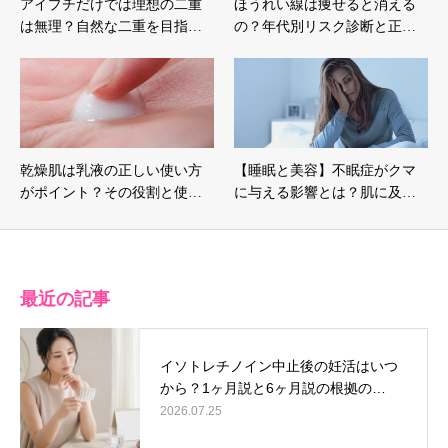
アイプチだけでは理想の二重
ほうれい線は痩せると消える
は無理？自然な二重を目指…
の？年代別リスク診断と正…
乾燥肌は乳液の正しい使い方
【睡眠と美容】不眠症がクマ
がポイント？その役割と使…
に与える影響とは？肌に及…
最近の記事
イソトレチノイン中止後の妊活はいつ
から？1ヶ月説と6ヶ月説の根拠の…
2026.07.25