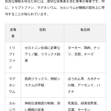
良質な睡眠を得るためには、適切な栄養素を含む食事が重要です。特
に、トリプトファン、マグネシウム、カルシウムが睡眠の質向上に寄
与することが知られています。
栄養
役割
食品例
素
トリ
セロトニン合成に必要な
ターキー、鶏肉、ナッ
プト
アミノ酸、リラックス効
ツ、豆類、チーズ
ファ
果
ン
マグ
筋肉リラックス、神経シ
ほうれん草、カボチャ
ネシ
ステムの平穏
の種、アーモンド、バ
ウム
ナナ
カル
神経伝達物質の制御、深
乳製品、緑黄色野菜、
シウ
い睡眠の促進
豆腐、サーモン