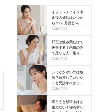
イソトレチノイン中
止後の妊活はいつか
ら？1ヶ月説と6ヶ月
説の根拠の…
2026.07.25
肝斑は飲み薬だけで
改善する？内服のみ
と
で足りる人・足りな
い人の判断軸…
2026.07.25
シミがかゆいのは危
険？放置していいシ
ミと受診すべきシミ
の見分け方
2026.07.25
眠ろうと頑張るほど
眠れない！寝る前リ