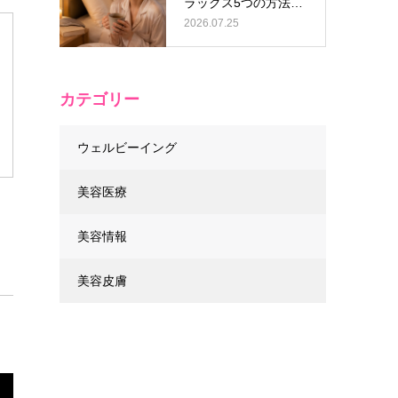
ラックス5つの方法と
逆効果なN…
2026.07.25
カテゴリー
ウェルビーイング
美容医療
不
美容情報
美容皮膚