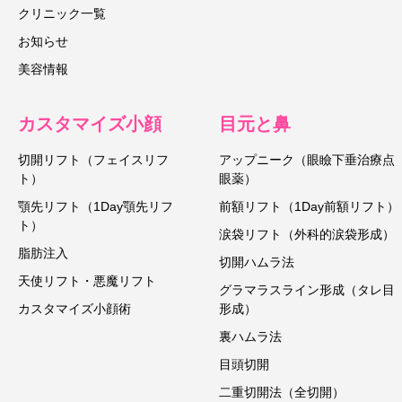
クリニック一覧
お知らせ
美容情報
カスタマイズ小顔
目元と鼻
切開リフト（フェイスリフ
アップニーク（眼瞼下垂治療点
ト）
眼薬）
顎先リフト（1Day顎先リフ
前額リフト（1Day前額リフト）
ト）
涙袋リフト（外科的涙袋形成）
脂肪注入
切開ハムラ法
天使リフト・悪魔リフト
グラマラスライン形成（タレ目
カスタマイズ小顔術
形成）
裏ハムラ法
目頭切開
二重切開法（全切開）