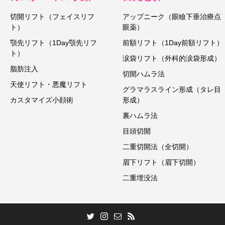
切開リフト（フェイスリフ
アップニーク（眼瞼下垂治療点
ト）
眼薬）
顎先リフト（1Day顎先リフ
前額リフト（1Day前額リフト）
ト）
涙袋リフト（外科的涙袋形成）
脂肪注入
切開ハムラ法
天使リフト・悪魔リフト
グラマラスライン形成（タレ目
カスタマイズ小顔術
形成）
裏ハムラ法
目頭切開
二重切開法（全切開）
眉下リフト（眉下切開）
二重埋没法