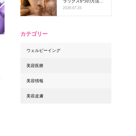
ラックス5つの方法と
逆効果なN…
2026.07.25
カテゴリー
ウェルビーイング
美容医療
腫
美容情報
美容皮膚
見