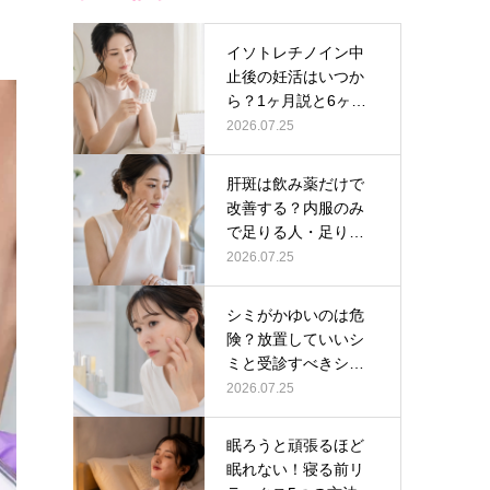
イソトレチノイン中
止後の妊活はいつか
ら？1ヶ月説と6ヶ月
説の根拠の…
2026.07.25
肝斑は飲み薬だけで
改善する？内服のみ
で足りる人・足りな
い人の判断軸…
2026.07.25
シミがかゆいのは危
険？放置していいシ
ミと受診すべきシミ
の見分け方
2026.07.25
眠ろうと頑張るほど
眠れない！寝る前リ