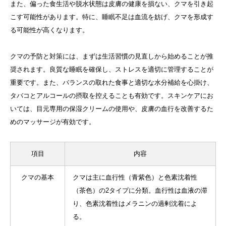
また、偏った食生活や脱水状態は皮膚の健康を損ない、クマを引き起
こす可能性があります。特に、睡眠不足は血流を妨げ、クマを形成す
る可能性が高くなります。
クマの予防と対策には、まずは生活習慣の見直しから始めることが推
奨されます。良質な睡眠を確保し、ストレスを適切に管理することが
重要です。また、バランスの取れた食事と適切な水分補給を心掛け、
タバコとアルコールの摂取を控えることも有効です。スキンケアにお
いては、目元専用の保湿クリームの使用や、皮膚の血行を改善するた
めのマッサージが有効です。
項目
内容
クマの基本
クマは主に血行性（青紫色）と色素沈着性
（茶色）の2タイプに分類。血行性は血液の滞
り、色素沈着性はメラニンの過剰沈着によ
る。