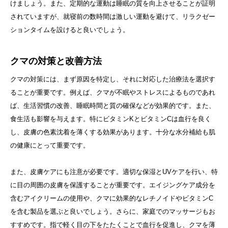
けましょう。また、定期的な運動は睡眠の質を向上させることが証明
されていますが、就寝前の数時間は激しい運動を避けて、リラクゼー
ションタイムを設けると良いでしょう。
クマの対策と改善方法
クマの対策には、まず原因を特定し、それに対応した治療法を選択す
ることが重要です。例えば、クマが不眠やストレスによるものであれ
ば、生活習慣の改善、睡眠時間と質の確保などが効果的です。また、
食生活も影響を与えます。特にビタミンKとビタミンCは血行を良く
し、皮膚の色素沈着を薄くする効果があります。十分な水分補給も肌
の健康にとって重要です。
また、皮膚ケアにも注意が必要です。適切な保湿とUVケアを行い、特
に目の周囲の皮膚を保護することが重要です。エイジングケア成分を
含むアイクリームの使用や、クマに効果的なレチノイドやビタミンC
を含む製品を選ぶと良いでしょう。さらに、家庭でのマッサージもお
すすめです。指で軽く目の下をたたくことで血行を促進し、クマを薄