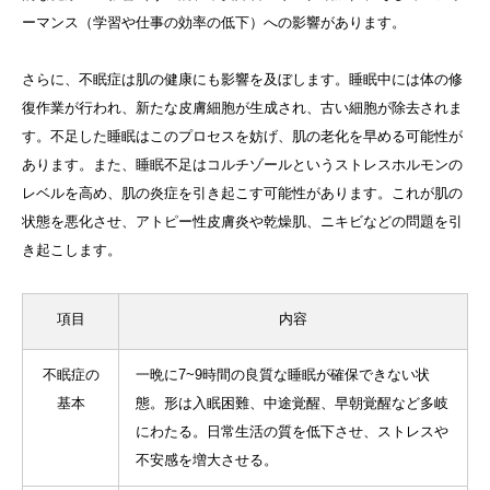
ーマンス（学習や仕事の効率の低下）への影響があります。
さらに、不眠症は肌の健康にも影響を及ぼします。睡眠中には体の修
復作業が行われ、新たな皮膚細胞が生成され、古い細胞が除去されま
す。不足した睡眠はこのプロセスを妨げ、肌の老化を早める可能性が
あります。また、睡眠不足はコルチゾールというストレスホルモンの
レベルを高め、肌の炎症を引き起こす可能性があります。これが肌の
状態を悪化させ、アトピー性皮膚炎や乾燥肌、ニキビなどの問題を引
き起こします。
項目
内容
不眠症の
一晩に7~9時間の良質な睡眠が確保できない状
基本
態。形は入眠困難、中途覚醒、早朝覚醒など多岐
にわたる。日常生活の質を低下させ、ストレスや
不安感を増大させる。