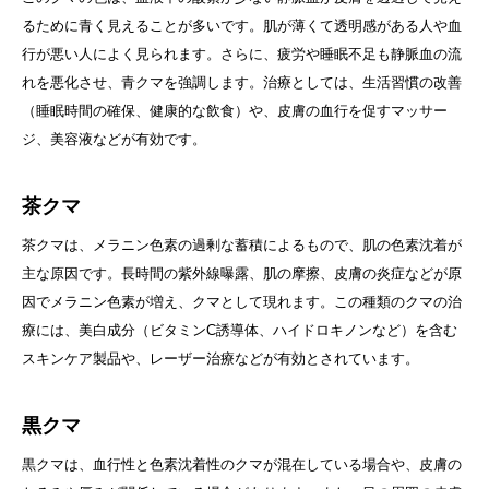
るために青く見えることが多いです。肌が薄くて透明感がある人や血
行が悪い人によく見られます。さらに、疲労や睡眠不足も静脈血の流
れを悪化させ、青クマを強調します。治療としては、生活習慣の改善
（睡眠時間の確保、健康的な飲食）や、皮膚の血行を促すマッサー
ジ、美容液などが有効です。
茶クマ
茶クマは、メラニン色素の過剰な蓄積によるもので、肌の色素沈着が
主な原因です。長時間の紫外線曝露、肌の摩擦、皮膚の炎症などが原
因でメラニン色素が増え、クマとして現れます。この種類のクマの治
療には、美白成分（ビタミンC誘導体、ハイドロキノンなど）を含む
スキンケア製品や、レーザー治療などが有効とされています。
黒クマ
黒クマは、血行性と色素沈着性のクマが混在している場合や、皮膚の