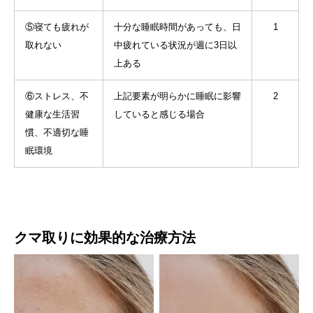
⑤寝ても疲れが
十分な睡眠時間があっても、日
1
取れない
中疲れている状況が週に3日以
上ある
⑥ストレス、不
上記要素が明らかに睡眠に影響
2
健康な生活習
していると感じる場合
慣、不適切な睡
眠環境
クマ取りに効果的な治療方法