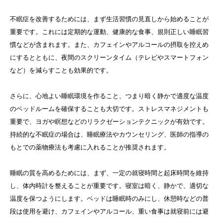
不眠症を改善するためには、まず生活習慣の見直しから始めることが
重要です。これには定期的な運動、健康的な食事、規則正しい睡眠習
慣などが含まれます。また、カフェインやアルコールの摂取を控えめ
にするとともに、夜間のスクリーンタイム（テレビやスマートフォン
など）を減らすことも効果的です。
さらに、心地よい睡眠環境を作ること、つまり暗く静かで適度な温度
のベッドルームを確保することも大切です。ストレスマネジメントも
重要で、ヨガや瞑想などのリラクゼーションテクニックが有効です。
持続的な不眠症の場合は、睡眠療法やカウンセリング、医師の指導の
もとでの薬物療法も考慮に入れることが推奨されます。
睡眠の質を高めるためには、まず、一定の就寝時間と起床時間を維持
し、体内時計を整えることが重要です。寝室は暗く、静かで、適切な
温度を保つようにします。ベッドは睡眠時のみにし、休憩時などの普
段は使用を避け、カフェインやアルコール、重い食事は就寝前には避