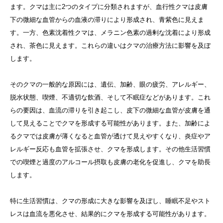
ます。クマは主に2つのタイプに分類されますが、血行性クマは皮膚
下の微細な血管からの血液の滞りにより形成され、青紫色に見えま
す。一方、色素沈着性クマは、メラニン色素の過剰な沈着により形成
され、茶色に見えます。これらの違いはクマの治療方法に影響を及ぼ
します。
そのクマの一般的な原因には、遺伝、加齢、眼の疲労、アレルギー、
脱水状態、喫煙、不適切な飲酒、そして不眠症などがあります。これ
らの要因は、血流の滞りを引き起こし、皮下の微細な血管が皮膚を通
して見えることでクマを形成する可能性があります。また、加齢によ
るクマでは皮膚が薄くなると血管が透けて見えやすくなり、炎症やア
レルギー反応も血管を拡張させ、クマを形成します。その他生活習慣
での喫煙と過度のアルコール摂取も皮膚の老化を促進し、クマを助長
します。
特に生活習慣は、クマの形成に大きな影響を及ぼし、睡眠不足やスト
レスは血流を悪化させ、結果的にクマを形成する可能性があります。