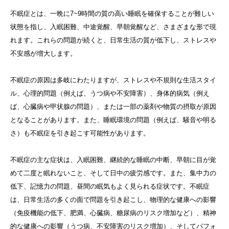
不眠症とは、一晩に7~9時間の質の高い睡眠を確保することが難しい
状態を指し、入眠困難、中途覚醒、早朝覚醒など、さまざまな形で現
れます。これらの問題が続くと、日常生活の質が低下し、ストレスや
不安感が増大します。
不眠症の原因は多岐にわたりますが、ストレスや不規則な生活スタイ
ル、心理的問題（例えば、うつ病や不安障害）、身体的病気（例え
ば、心臓病や甲状腺の問題）、または一部の薬剤や物質の摂取が原因
となることがあります。また、睡眠環境の問題（例えば、騒音や明る
さ）も不眠症を引き起こす可能性があります。
不眠症の主な症状は、入眠困難、継続的な睡眠の中断、早朝に目が覚
めて二度と眠れないこと、そして日中の疲労感です。また、集中力の
低下、記憶力の問題、昼間の眠気もよく見られる症状です。不眠症
は、日常生活の多くの面で問題を引き起こし、物理的な健康への影響
（免疫機能の低下、肥満、心臓病、糖尿病のリスク増加など）、精神
的な健康への影響（うつ病、不安障害のリスク増加）、そしてパフォ