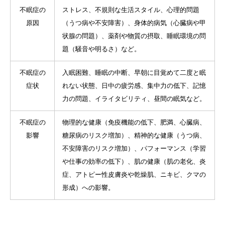
不眠症の
ストレス、不規則な生活スタイル、心理的問題
原因
（うつ病や不安障害）、身体的病気（心臓病や甲
状腺の問題）、薬剤や物質の摂取、睡眠環境の問
題（騒音や明るさ）など。
不眠症の
入眠困難、睡眠の中断、早朝に目覚めて二度と眠
症状
れない状態、日中の疲労感、集中力の低下、記憶
力の問題、イライタビリティ、昼間の眠気など。
不眠症の
物理的な健康（免疫機能の低下、肥満、心臓病、
影響
糖尿病のリスク増加）、精神的な健康（うつ病、
不安障害のリスク増加）、パフォーマンス（学習
や仕事の効率の低下）、肌の健康（肌の老化、炎
症、アトピー性皮膚炎や乾燥肌、ニキビ、クマの
形成）への影響。