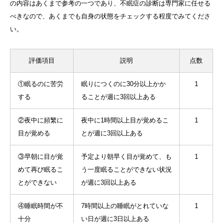
の内容はあくまで参考の一つであり、不眠症の診断は専門家に任せる
べきなので、あくまでも自身の状態をチェックする程度でみてくださ
い。
評価項目
説明
点数
①眠るのに苦労
眠りにつくのに30分以上かか
1
する
ることが週に3回以上ある
②夜中に頻繁に
夜中に1時間以上目が覚めるこ
1
目が覚める
とが週に3回以上ある
③早朝に目が覚
予定より朝早く目が覚めて、も
1
めて再び眠るこ
う一度眠ることができない状況
とができない
が週に3回以上ある
④睡眠時間が不
7時間以上の睡眠がとれていな
1
十分
い日が週に3日以上ある