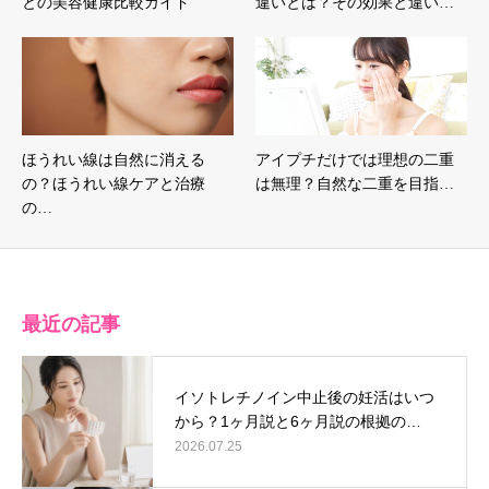
との美容健康比較ガイド
違いとは？その効果と違い…
ほうれい線は自然に消える
アイプチだけでは理想の二重
の？ほうれい線ケアと治療
は無理？自然な二重を目指…
の…
最近の記事
イソトレチノイン中止後の妊活はいつ
から？1ヶ月説と6ヶ月説の根拠の…
2026.07.25