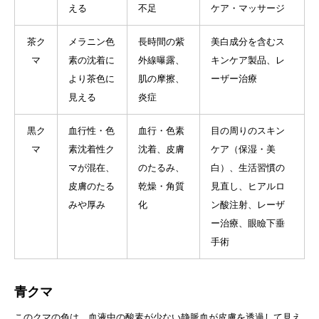
える
不足
ケア・マッサージ
茶ク
メラニン色
長時間の紫
美白成分を含むス
マ
素の沈着に
外線曝露、
キンケア製品、レ
より茶色に
肌の摩擦、
ーザー治療
見える
炎症
黒ク
血行性・色
血行・色素
目の周りのスキン
マ
素沈着性ク
沈着、皮膚
ケア（保湿・美
マが混在、
のたるみ、
白）、生活習慣の
皮膚のたる
乾燥・角質
見直し、ヒアルロ
みや厚み
化
ン酸注射、レーザ
ー治療、眼瞼下垂
手術
青クマ
このクマの色は、血液中の酸素が少ない静脈血が皮膚を透過して見え