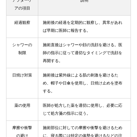
アフターケ
説明
アの項目
経過観察
施術後の経過を定期的に観察し、異常があれ
ば早期に医師に報告する。
シャワーの
施術直後はシャワーや顔の洗顔を避ける。医
制限
師の指示に従って適切なタイミングで洗顔を
再開する。
日焼け対策
施術後は紫外線による肌の刺激を避けるた
め、帽子や日傘を使用し、日焼け止めを塗布
する。
薬の使用
医師が処方した薬を適切に使用し、必要に応
じて処方箋の指示に従う。
摩擦や衝撃
施術部位に対しての摩擦や衝撃を避けるため
の避け
に、寝る際には特定の体勢を避けるなどの注