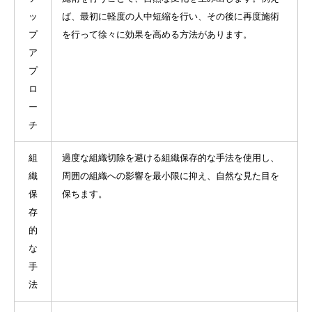
ッ
ば、最初に軽度の人中短縮を行い、その後に再度施術
プ
を行って徐々に効果を高める方法があります。
ア
プ
ロ
ー
チ
組
過度な組織切除を避ける組織保存的な手法を使用し、
織
周囲の組織への影響を最小限に抑え、自然な見た目を
保
保ちます。
存
的
な
手
法