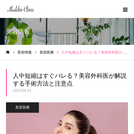
美容情報
美容情報
美容医療
人中短縮はすぐバレる？美容外科医が解説する手術方法と注意点
ホーム
人中短縮はすぐバレる？美容外科医が解説
する手術方法と注意点
2023.04.21
美容医療