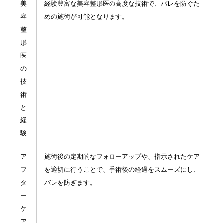
美
経験豊富な美容整形医の高度な技術で、バレを防ぐた
容
めの施術が可能となります。
整
形
医
の
技
術
と
経
験
ア
施術後の定期的なフォローアップや、指示されたケア
フ
を適切に行うことで、手術後の経過をスムーズにし、
タ
バレを防ぎます。
ー
ケ
ア