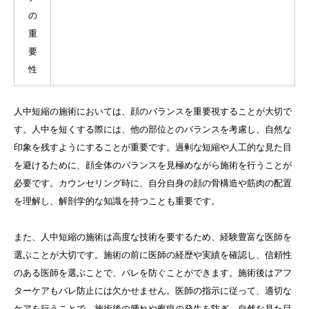
の
重
要
性
人中短縮の施術においては、顔のバランスを重要視することが大切で
す。人中を短くする際には、他の部位とのバランスを考慮し、自然な
印象を残すようにすることが重要です。過剰な短縮や人工的な見た目
を避けるために、顔全体のバランスを見極めながら施術を行うことが
必要です。カウンセリング時に、自分自身の顔の骨構造や筋肉の配置
を理解し、解剖学的な知識を持つことも重要です。
また、人中短縮の施術は高度な技術を要するため、経験豊富な医師を
選ぶことが大切です。施術の前に医師の経歴や実績を確認し、信頼性
のある医師を選ぶことで、バレを防ぐことができます。施術後はアフ
ターケアもバレ防止には欠かせません。医師の指示に従って、適切な
ケアを行うことで、施術後の腫れや瘢痕の発生を防ぎ、自然な見た目