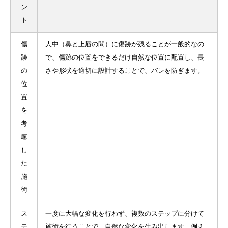
ン
ト
傷
人中（鼻と上唇の間）に傷跡が残ることが一般的なの
跡
で、傷跡の位置をできるだけ自然な位置に配置し、長
の
さや形状を適切に設計することで、バレを防ぎます。
位
置
を
考
慮
し
た
施
術
ス
一度に大幅な変化を行わず、複数のステップに分けて
テ
施術を行うことで、自然な変化を生み出します。例え