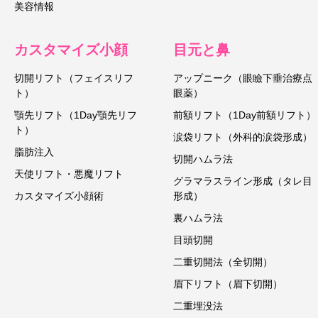
美容情報
カスタマイズ小顔
目元と鼻
切開リフト（フェイスリフ
アップニーク（眼瞼下垂治療点
ト）
眼薬）
顎先リフト（1Day顎先リフ
前額リフト（1Day前額リフト）
ト）
涙袋リフト（外科的涙袋形成）
脂肪注入
切開ハムラ法
天使リフト・悪魔リフト
グラマラスライン形成（タレ目
カスタマイズ小顔術
形成）
裏ハムラ法
目頭切開
二重切開法（全切開）
眉下リフト（眉下切開）
二重埋没法