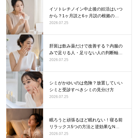
イソトレチノイン中止後の妊活はいつ
から？1ヶ月説と6ヶ月説の根拠の…
2026.07.25
肝斑は飲み薬だけで改善する？内服の
みで足りる人・足りない人の判断軸…
2026.07.25
シミがかゆいのは危険？放置していい
シミと受診すべきシミの見分け方
2026.07.25
眠ろうと頑張るほど眠れない！寝る前
リラックス5つの方法と逆効果なN…
2026.07.25