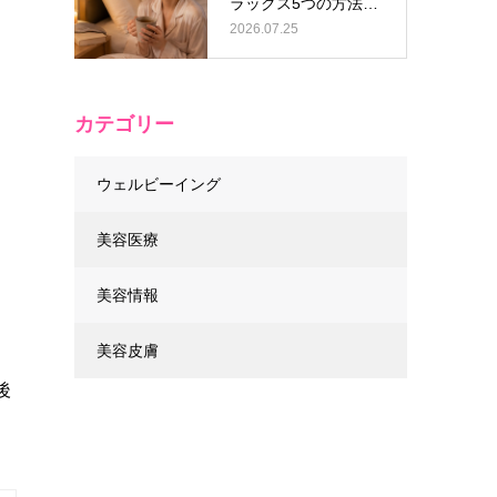
ラックス5つの方法と
逆効果なN…
2026.07.25
カテゴリー
ウェルビーイング
美容医療
美容情報
美容皮膚
後