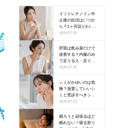
イソトレチノイン中
止後の妊活はいつか
ら？1ヶ月説と6ヶ月
説の根拠の…
2026.07.25
肝斑は飲み薬だけで
改善する？内服のみ
で足りる人・足りな
い人の判断軸…
2026.07.25
シミがかゆいのは危
険？放置していいシ
ミと受診すべきシミ
の見分け方
2026.07.25
眠ろうと頑張るほど
眠れない！寝る前リ