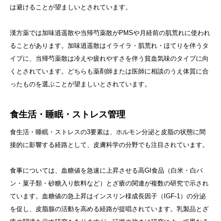
は避けることが望ましいとされています。
漢方薬では加味逍遥散や当帰芍薬散がPMSや月経前の肌荒れに使われ
ることがあります。加味逍遥散はイライラ・肌荒れ・ほてりを伴うタ
イプに、当帰芍薬散は冷えや疲れやすさを伴う貧血気味のタイプに向
くとされています。どちらも薬剤師または医師に相談のうえ体質に合
ったものを選ぶことが望ましいとされています。
食生活・睡眠・ストレス管理
食生活・睡眠・ストレスの3要素は、ホルモン分泌と皮脂の状態に間
接的に影響する経路として、皮膚科学の分野でも注目されています。
食事については、血糖値を急速に上昇させる高GI食品（白米・白パ
ン・菓子類・砂糖入り飲料など）とざ瘡の関連が複数の研究で示され
ています。血糖値の急上昇はインスリン様成長因子（IGF-1）の分泌
を促し、皮脂腺の活動を高める経路が提唱されています。乳製品とざ