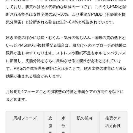
しており、肌荒れはその代表的な症状の一つです。このうちPMSと診
断される割合は女性全体の20〜30%、より重篤なPMDD（月経前不快
気分障害）と診断される割合は1.2〜6.4%と報告されています。
吹き出物のほかに頭痛・むくみ・気分の落ち込み・睡眠の質の低下と
いったPMS症状が複数重なる場合は、肌だけへのアプローチの効果に
限界が生じやすくなります。ストレスや睡眠不足もホルモンバランス
に影響し、皮脂分泌をさらに変動させる可能性があるとされていま
す。PMSの全体管理を視野に入れることで、吹き出物の改善にも波及
効果が生まれる場合があります。
月経周期4フェーズごとの肌状態の特徴と推奨ケアの方向性を以下に
まとめます。
周期フェーズ
皮
水
肌の傾向
推奨ケア
脂
分
の方向性