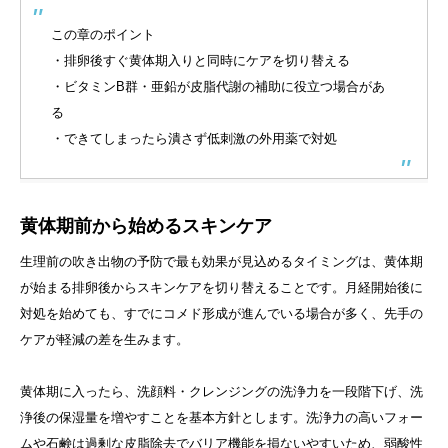
この章のポイント
・排卵後すぐ黄体期入りと同時にケアを切り替える
・ビタミンB群・亜鉛が皮脂代謝の補助に役立つ場合があ
る
・できてしまったら潰さず低刺激の外用薬で対処
黄体期前から始めるスキンケア
生理前の吹き出物の予防で最も効果が見込めるタイミングは、黄体期
が始まる排卵後からスキンケアを切り替えることです。月経開始後に
対処を始めても、すでにコメド形成が進んでいる場合が多く、先手の
ケアが軽減の差を生みます。
黄体期に入ったら、洗顔料・クレンジングの洗浄力を一段階下げ、洗
浄後の保湿量を増やすことを基本方針とします。洗浄力の高いフォー
ムや石鹸は過剰な皮脂除去でバリア機能を損ないやすいため、弱酸性