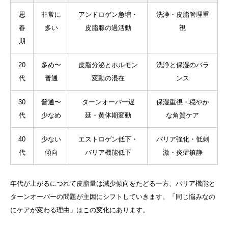
思
非常に
アンドロゲン急増・
洗浄・皮脂管理重
春
多い
皮脂腺の過活動
視
期
20
多め〜
皮脂分泌とホルモン
洗浄と保湿のバラ
代
普通
変動の混在
ンス
30
普通〜
ターンオーバー遅
保湿重視・穏やか
代
少なめ
延・黄体期変動
な角質ケア
40
少ない
エストロゲン低下・
バリア強化・低刺
代
傾向
バリア機能低下
激・炎症鎮静
年代が上がるにつれて皮脂量は減少傾向をたどる一方、バリア機能と
ターンオーバーの問題が主因にシフトしていきます。「同じ悩みなの
にケアが変わる理由」はこの変化にあります。