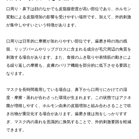
口周り・鼻下は顔のなかでも皮脂腺密度が高い部位であり、ホルモン
変動による皮脂増加の影響を受けやすい場所です。加えて、外的刺激
が集中しやすいという特徴があります。
口周りは日常的に摩擦が加わりやすい部位です。歯磨き時の泡の残
留、リップバームやリップグロスに含まれる成分が毛穴周辺の角質を
刺激する場合があります。また、食後のふき取りや表情筋の動きによ
る繰り返しの摩擦も、皮膚のバリア機能を部分的に低下させる要因と
なります。
マスクを長時間着用している場合は、鼻下から口周りにかけての湿
度・摩擦・蒸れが合わさった環境が生まれます。この状態ではアクネ
菌が増殖しやすく、ホルモン由来の皮脂増加と組み合わさることで吹
き出物が重症化する場合があります。歯磨き後は泡をしっかりすす
ぎ、マスク内の蒸れを意識的に換気することで、外的刺激要因を軽減
できます。