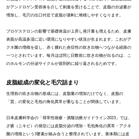
がアンドロゲン受容体を介して刺激を受けることで、皮脂の分泌量が
増加し、毛穴の出口付近で皮脂が過剰に堆積しやすくなります。
プロゲステロンの影響で基礎体温が上昇し発汗量も増えるため、皮膚
表面が高温多湿に近い環境になりやすい状況が生まれます。これがア
クネ菌の増殖を促し、赤く腫れた炎症性の吹き出物へつながる経路の
一つとされています。毎月ほぼ同じ日数前に吹き出物が出るのは、こ
のホルモンの分泌サイクルが規則的に繰り返されるためです。
皮脂組成の変化と毛穴詰まり
生理前の吹き出物の形成には、皮脂量の増加だけでなく、皮脂の
「質」の変化と毛包の角化異常が重なることが関係しています。
日本皮膚科学会の「尋常性痤瘡・酒皶治療ガイドライン2023」では、
ざ瘡（ニキビ）の発症には皮脂分泌の増加・毛包角化の異常・アクネ
菌の増殖という3要素が絡み合うと整理されています。黄体期には皮