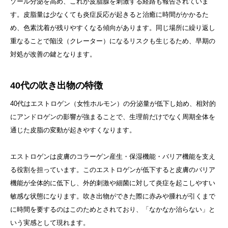
ゾール分泌を高め、これが皮脂腺を刺激する経路も報告されていま
す。皮脂量は少なくても炎症反応が起きると治癒に時間がかかるた
め、色素沈着が残りやすくなる傾向があります。同じ場所に繰り返し
重なることで陥没（クレーター）になるリスクも生じるため、早期の
対処が改善の鍵となります。
40代の吹き出物の特徴
40代はエストロゲン（女性ホルモン）の分泌量が低下し始め、相対的
にアンドロゲンの影響が強まることで、生理前だけでなく周期全体を
通じた皮脂の変動が起きやすくなります。
エストロゲンは皮膚のコラーゲン産生・保湿機能・バリア機能を支え
る役割を担っています。このエストロゲンが低下すると皮膚のバリア
機能が全体的に低下し、外的刺激や細菌に対して炎症を起こしやすい
敏感な状態になります。吹き出物ができた際に赤みや腫れが引くまで
に時間を要するのはこのためとされており、「なかなか治らない」と
いう実感として現れます。