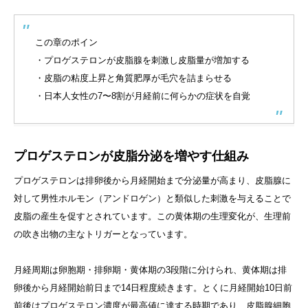
この章のポイン
・プロゲステロンが皮脂腺を刺激し皮脂量が増加する
・皮脂の粘度上昇と角質肥厚が毛穴を詰まらせる
・日本人女性の7〜8割が月経前に何らかの症状を自覚
プロゲステロンが皮脂分泌を増やす仕組み
プロゲステロンは排卵後から月経開始まで分泌量が高まり、皮脂腺に
対して男性ホルモン（アンドロゲン）と類似した刺激を与えることで
皮脂の産生を促すとされています。この黄体期の生理変化が、生理前
の吹き出物の主なトリガーとなっています。
月経周期は卵胞期・排卵期・黄体期の3段階に分けられ、黄体期は排
卵後から月経開始前日まで14日程度続きます。とくに月経開始10日前
前後はプロゲステロン濃度が最高値に達する時期であり、皮脂腺細胞