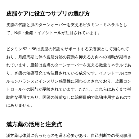
皮脂ケアに役立つサプリの選び方
皮脂の代謝と肌のターンオーバーを支えるビタミン・ミネラルとし
て、B群・亜鉛・イノシトールが注目されています。
ビタミンB2・B6は皮脂の代謝をサポートする栄養素として知られて
おり、月経周期に伴う皮脂分泌の変動を抑える方向への補助が期待さ
れています。亜鉛は皮膚のターンオーバーを支える微量ミネラルであ
り、ざ瘡の治療研究でも注目されている成分です。イノシトールはホ
ルモンバランスとインスリン感受性に関わるとされており、皮脂コン
トロールへの関与が示唆されています。ただし、これらはあくまで補
助的な手段であり、医師の診断なしに治療目的で単独使用するもので
はありません。
漢方薬の活用と注意点
漢方薬は体質に合ったものを選ぶ必要があり、自己判断での長期服用