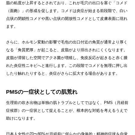
脂の粘度が上昇するとされており、これが毛穴の出口を塞ぐ「コメド
（面皰）」の形成を促します。コメドは炎症が始まる前段階で、白い
点状の閉鎖性コメドや黒い点状の開放性コメドとして皮膚表面に現れ
ます。
さらに、ホルモン変動の影響で毛包の出口付近の角質が通常より厚く
なる「角質肥厚」が起こると、皮脂がより排出されにくくなります。
皮脂が滞留した空間でアクネ菌が増殖し、免疫反応が起きると赤く腫
れた炎症性ニキビへと進行します。この段階でコメドを無理に押し出
したり触れたりすると、炎症がさらに拡大する場合があります。
PMSの一症状としての肌荒れ
生理前の吹き出物は単独の肌トラブルとしてではなく、PMS（月経前
症候群）の一症状として捉えることが、根本的な対処を考えるうえで
助けになります。
日本人女性の70〜80%が月経前に何らかの身体的・精神的症状を自覚