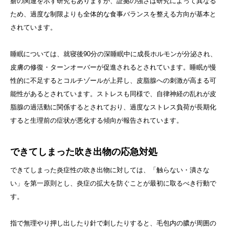
瘡の関連を示す研究もありますが、証拠の強さは研究によって異なる
ため、過度な制限よりも全体的な食事バランスを整える方向が基本と
されています。
睡眠については、就寝後90分の深睡眠中に成長ホルモンが分泌され、
皮膚の修復・ターンオーバーが促進されるとされています。睡眠が慢
性的に不足するとコルチゾールが上昇し、皮脂腺への刺激が高まる可
能性があるとされています。ストレスも同様で、自律神経の乱れが皮
脂腺の過活動に関係するとされており、過度なストレス負荷が長期化
すると生理前の症状が悪化する傾向が報告されています。
できてしまった吹き出物の応急対処
できてしまった炎症性の吹き出物に対しては、「触らない・潰さな
い」を第一原則とし、炎症の拡大を防ぐことが最初に取るべき行動で
す。
指で無理やり押し出したり針で刺したりすると、毛包内の膿が周囲の