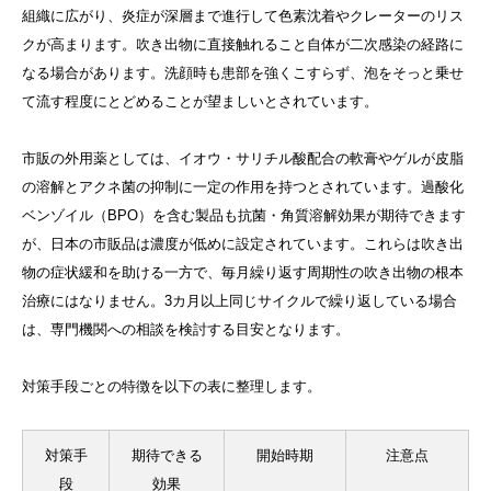
組織に広がり、炎症が深層まで進行して色素沈着やクレーターのリス
クが高まります。吹き出物に直接触れること自体が二次感染の経路に
なる場合があります。洗顔時も患部を強くこすらず、泡をそっと乗せ
て流す程度にとどめることが望ましいとされています。
市販の外用薬としては、イオウ・サリチル酸配合の軟膏やゲルが皮脂
の溶解とアクネ菌の抑制に一定の作用を持つとされています。過酸化
ベンゾイル（BPO）を含む製品も抗菌・角質溶解効果が期待できます
が、日本の市販品は濃度が低めに設定されています。これらは吹き出
物の症状緩和を助ける一方で、毎月繰り返す周期性の吹き出物の根本
治療にはなりません。3カ月以上同じサイクルで繰り返している場合
は、専門機関への相談を検討する目安となります。
対策手段ごとの特徴を以下の表に整理します。
対策手
期待できる
開始時期
注意点
キャンペーン情報
LINE予約
採用情報
段
効果