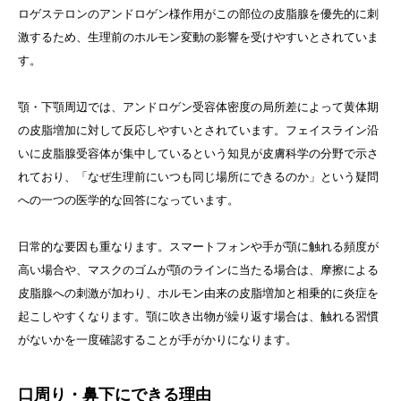
ロゲステロンのアンドロゲン様作用がこの部位の皮脂腺を優先的に刺
激するため、生理前のホルモン変動の影響を受けやすいとされていま
す。
顎・下顎周辺では、アンドロゲン受容体密度の局所差によって黄体期
の皮脂増加に対して反応しやすいとされています。フェイスライン沿
いに皮脂腺受容体が集中しているという知見が皮膚科学の分野で示さ
れており、「なぜ生理前にいつも同じ場所にできるのか」という疑問
への一つの医学的な回答になっています。
日常的な要因も重なります。スマートフォンや手が顎に触れる頻度が
高い場合や、マスクのゴムが顎のラインに当たる場合は、摩擦による
皮脂腺への刺激が加わり、ホルモン由来の皮脂増加と相乗的に炎症を
起こしやすくなります。顎に吹き出物が繰り返す場合は、触れる習慣
がないかを一度確認することが手がかりになります。
口周り・鼻下にできる理由