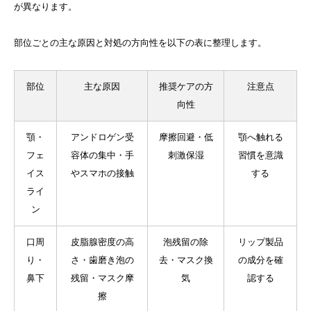
が異なります。
部位ごとの主な原因と対処の方向性を以下の表に整理します。
部位
主な原因
推奨ケアの方
注意点
向性
顎・
アンドロゲン受
摩擦回避・低
顎へ触れる
フェ
容体の集中・手
刺激保湿
習慣を意識
イス
やスマホの接触
する
ライ
ン
口周
皮脂腺密度の高
泡残留の除
リップ製品
り・
さ・歯磨き泡の
去・マスク換
の成分を確
鼻下
残留・マスク摩
気
認する
擦