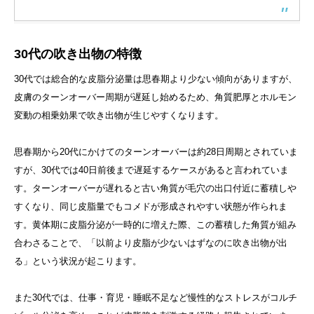
30代の吹き出物の特徴
30代では総合的な皮脂分泌量は思春期より少ない傾向がありますが、
皮膚のターンオーバー周期が遅延し始めるため、角質肥厚とホルモン
変動の相乗効果で吹き出物が生じやすくなります。
思春期から20代にかけてのターンオーバーは約28日周期とされていま
すが、30代では40日前後まで遅延するケースがあると言われていま
す。ターンオーバーが遅れると古い角質が毛穴の出口付近に蓄積しや
すくなり、同じ皮脂量でもコメドが形成されやすい状態が作られま
す。黄体期に皮脂分泌が一時的に増えた際、この蓄積した角質が組み
合わさることで、「以前より皮脂が少ないはずなのに吹き出物が出
る」という状況が起こります。
また30代では、仕事・育児・睡眠不足など慢性的なストレスがコルチ