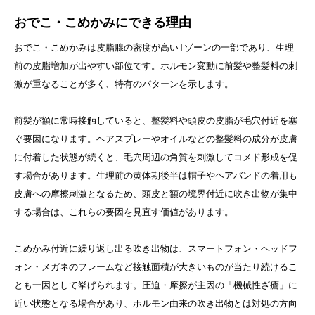
おでこ・こめかみにできる理由
おでこ・こめかみは皮脂腺の密度が高いTゾーンの一部であり、生理
前の皮脂増加が出やすい部位です。ホルモン変動に前髪や整髪料の刺
激が重なることが多く、特有のパターンを示します。
前髪が額に常時接触していると、整髪料や頭皮の皮脂が毛穴付近を塞
ぐ要因になります。ヘアスプレーやオイルなどの整髪料の成分が皮膚
に付着した状態が続くと、毛穴周辺の角質を刺激してコメド形成を促
す場合があります。生理前の黄体期後半は帽子やヘアバンドの着用も
皮膚への摩擦刺激となるため、頭皮と額の境界付近に吹き出物が集中
する場合は、これらの要因を見直す価値があります。
こめかみ付近に繰り返し出る吹き出物は、スマートフォン・ヘッドフ
ォン・メガネのフレームなど接触面積が大きいものが当たり続けるこ
とも一因として挙げられます。圧迫・摩擦が主因の「機械性ざ瘡」に
近い状態となる場合があり、ホルモン由来の吹き出物とは対処の方向