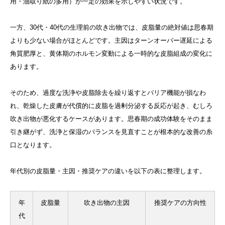
用・油取り紙の多用）が一定の効果を示しやすい状況です。
一方、30代・40代の生理前の吹き出物では、皮脂量の絶対値は思春期
よりも少ない場合がほとんどです。主因はターンオーバー遅延による
角質肥厚と、黄体期のホルモン変動による一時的な皮脂組成の変化に
あります。
そのため、過度な洗浄や皮脂除去を繰り返すとバリア機能が損なわ
れ、乾燥した皮膚が代償的に皮脂を過剰分泌する反応が起き、むしろ
吹き出物が悪化するケースがあります。思春期の成功体験をそのまま
引き継がず、洗浄と保湿のバランスを見直すことが根本的な改善の糸
口となります。
年代別の皮脂量・主因・推奨ケアの違いを以下の表に整理します。
年
皮脂量
吹き出物の主因
推奨ケアの方向性
代