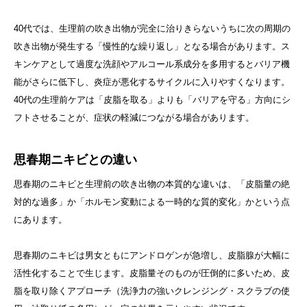
40代では、生理前の吹き出物が完全に治りきらないうちに次の周期の
吹き出物が発生する「慢性的な繰り返し」となる場合があります。ス
キンケアとして過度な洗顔やアルコール系成分を多用するとバリア機
能がさらに低下し、炎症が悪化するサイクルに入りやすくなります。
40代の生理前ケアは「皮脂を取る」よりも「バリアを守る」方向にシ
フトさせることが、症状の軽減につながる場合があります。
思春期ニキビとの違い
思春期のニキビと生理前の吹き出物の本質的な違いは、「皮脂量の絶
対的な過多」か「ホルモン変動による一時的な質的変化」かという点
にあります。
思春期のニキビは男女ともにアンドロゲンが急増し、皮脂腺が大幅に
活性化することで生じます。皮脂量そのものが圧倒的に多いため、皮
脂を取り除くアプローチ（洗浄力の強いクレンジング・スクラブの使