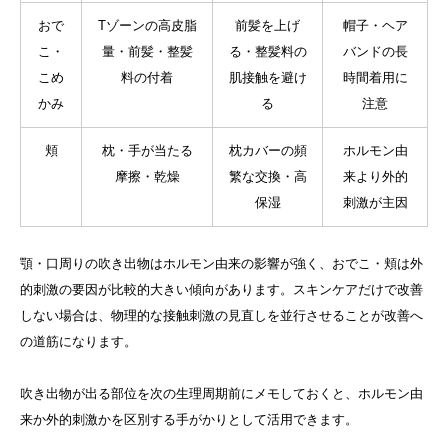
おで
Tゾーンの高皮脂
前髪を上げ
帽子・ヘア
こ・
量・前髪・整髪
る・整髪料の
バンドの長
こめ
料の付着
肌接触を避け
時間着用に
かみ
る
注意
頬
枕・手が当たる
枕カバーの頻
ホルモン由
摩擦・乾燥
繁な交換・高
来より外的
保湿
刺激が主因
顎・口周りの吹き出物はホルモン由来の影響が強く、おでこ・頬は外
的刺激の要因が比較的大きい傾向があります。スキンケアだけで改善
しない場合は、物理的な接触刺激の見直しを並行させることが改善へ
の道筋になります。
吹き出物が出る部位を次の生理周期前にメモしておくと、ホルモン由
来か外的刺激かを区別する手がかりとして活用できます。