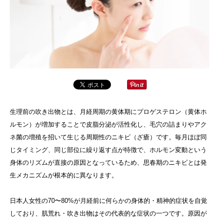
生理前の吹き出物とは、月経周期の黄体期にプロゲステロン（黄体ホ
ルモン）が増加することで皮脂分泌が活性化し、毛穴の詰まりやアク
ネ菌の増殖を招いて生じる周期性のニキビ（ざ瘡）です。毎月ほぼ同
じタイミング、同じ部位に繰り返す点が特徴で、ホルモン変動という
身体のリズムが直接の原因となっているため、思春期のニキビとは発
生メカニズムが根本的に異なります。
日本人女性の70〜80%が月経前に何らかの身体的・精神的症状を自覚
しており、肌荒れ・吹き出物はその代表的な症状の一つです。原因が