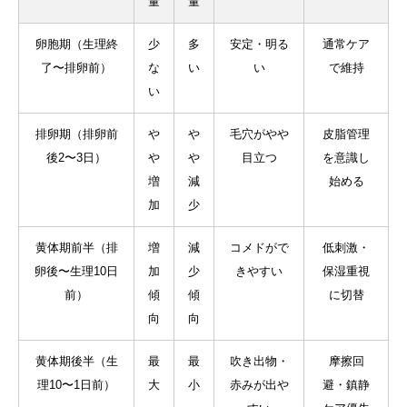
量
量
卵胞期（生理終
少
多
安定・明る
通常ケア
了〜排卵前）
な
い
い
で維持
い
排卵期（排卵前
や
や
毛穴がやや
皮脂管理
後2〜3日）
や
や
目立つ
を意識し
増
減
始める
加
少
黄体期前半（排
増
減
コメドがで
低刺激・
卵後〜生理10日
加
少
きやすい
保湿重視
前）
傾
傾
に切替
向
向
黄体期後半（生
最
最
吹き出物・
摩擦回
理10〜1日前）
大
小
赤みが出や
避・鎮静