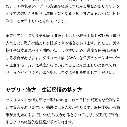
のジェルや乳液タイプへの変更が軽減につながる場合があります。タ
オルでの強いふき取りも摩擦刺激となるため、押さえるように水分を
取ることが望ましいとされています。
角質ケアとしてサリチル酸（BHA）を含む化粧水を週1〜2回程度取り
入れると、毛穴の詰まりを軽減できる場合があります。ただし、黄体
期後半は皮膚のバリア機能が低下しやすいため、過度な使用は刺激と
なる場合があります。グリコール酸（AHA）は角質のターンオーバー
を促進する一方、低濃度から使い始めることが望ましいとされてお
り、赤みやピリつきが出た場合はすぐに使用を中止してください。
サプリ・漢方・生活習慣の整え方
サプリメントや漢方薬は生理前の吹き出物の予防に補完的な役割を果
たす場合がありますが、効果には個人差があります。服用開始から効
果が見え始めるまでに3カ月程度かかるとされており、短期間で判断
するよりも継続的な観察が求められます。