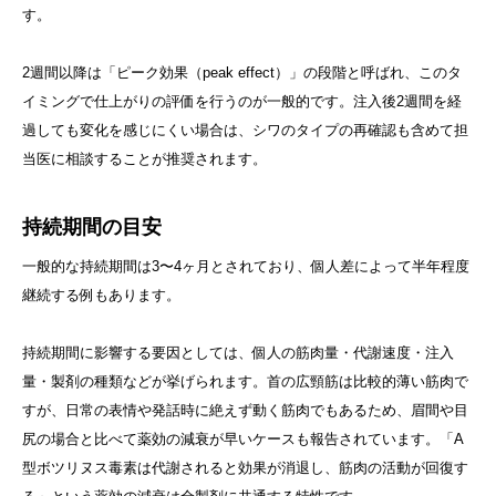
す。
2週間以降は「ピーク効果（peak effect）」の段階と呼ばれ、このタ
イミングで仕上がりの評価を行うのが一般的です。注入後2週間を経
過しても変化を感じにくい場合は、シワのタイプの再確認も含めて担
当医に相談することが推奨されます。
持続期間の目安
一般的な持続期間は3〜4ヶ月とされており、個人差によって半年程度
継続する例もあります。
持続期間に影響する要因としては、個人の筋肉量・代謝速度・注入
量・製剤の種類などが挙げられます。首の広頸筋は比較的薄い筋肉で
すが、日常の表情や発話時に絶えず動く筋肉でもあるため、眉間や目
尻の場合と比べて薬効の減衰が早いケースも報告されています。「A
型ボツリヌス毒素は代謝されると効果が消退し、筋肉の活動が回復す