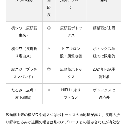
応
チ
度
横ジワ（広頸筋
◎
広頸筋ボトッ
筋緊張が主因
由来）
クス
横ジワ（皮膚折
△
ヒアルロン
ボトックス単
り癖由来）
酸・肌質改善
独では限定的
縦スジ（プラチ
◎
広頸筋ボトッ
2024年FDA承
スマバンド）
クス
認対象
たるみ（皮膚・
×
HIFU・糸リ
ボトックスは
皮下組織）
フトなど
適応外
広頸筋由来の横ジワや縦スジはボトックスの適応度が高く、皮膚の折
り癖やたるみが主因の場合は別のアプローチとの組み合わせが有効な