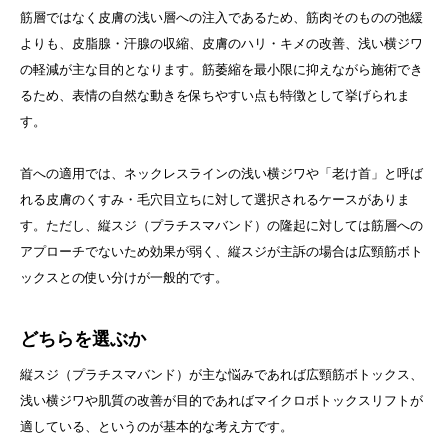
筋層ではなく皮膚の浅い層への注入であるため、筋肉そのものの弛緩
よりも、皮脂腺・汗腺の収縮、皮膚のハリ・キメの改善、浅い横ジワ
の軽減が主な目的となります。筋萎縮を最小限に抑えながら施術でき
るため、表情の自然な動きを保ちやすい点も特徴として挙げられま
す。
首への適用では、ネックレスラインの浅い横ジワや「老け首」と呼ば
れる皮膚のくすみ・毛穴目立ちに対して選択されるケースがありま
す。ただし、縦スジ（プラチスマバンド）の隆起に対しては筋層への
アプローチでないため効果が弱く、縦スジが主訴の場合は広頸筋ボト
ックスとの使い分けが一般的です。
どちらを選ぶか
縦スジ（プラチスマバンド）が主な悩みであれば広頸筋ボトックス、
浅い横ジワや肌質の改善が目的であればマイクロボトックスリフトが
適している、というのが基本的な考え方です。