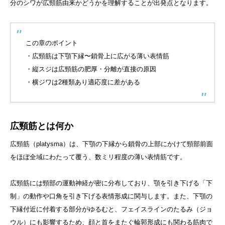
分のシワが広頸筋由来かどうかを理解することが出発点となります。
この章のポイント
・広頸筋は下顎下縁〜鎖骨上に広がる薄い表情筋
・縦スジは広頸筋の肥厚・分離が直接の原因
・横ジワは2種類あり適応度に差がある
広頸筋とは何か
広頸筋（platysma）は、下顎の下縁から鎖骨の上部にかけて頸部前面
をほぼ全域にわたって覆う、数ミリ程度の薄い表情筋です。
広頸筋には頸部の運動神経が密に分布しており、顎を引き下げる「下
制」の動作や口角を引き下げる表情形成に関与します。また、下顎の
下縁付近に付着する部分がゆるむと、フェイスラインのたるみ（ジョ
ウル）にも影響するため、顔と首をまたぐ輪郭形成にも関わる筋肉で