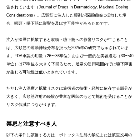
告されています（Journal of Drugs in Dermatology, Maximal Dosing
Considerations）。広頸筋に注入した薬剤が深部組織に拡散した場
合、喉頭・嚥下筋に影響を及ぼす可能性があるためです。
注入が深層に拡散すると喉頭・嚥下筋への影響リスクが生じること
は、広頸筋の運動神経分布を扱った2025年の研究でも示されていま
す。FDA承認の用量（26〜36単位）および一般的な美容適応（30〜40
単位）は75単位を大きく下回るため、通常の使用範囲内では嚥下障害
が生じる可能性は低いとされています。
ただし注入深度と拡散リスクは施術者の技術・経験に依存する部分が
大きく、広頸筋注射の経験が豊富な医師のもとで施術を受けることが
リスク低減につながります。
禁忌と注意すべき人
以下の条件に該当する方は、ボトックス注射の禁忌または慎重投与の