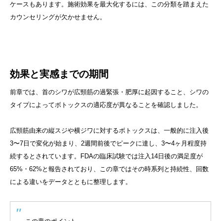
ケースもあります。施術効果を最大化するには、この分類を踏まえた
カウンセリングが欠かせません。
効果と実感までの期間
前章では、首のシワが広頸筋の過緊張・肥厚に起因すること、シワの
タイプによってボトックスの適応度が異なることを確認しました。
広頸筋由来の縦スジや横ジワに対するボトックスは、一般的に注入後
3〜7日で変化が始まり、2週間前後でピークに達し、3〜4ヶ月程度持
続するとされています。FDAの臨床試験では注入14日後の満足度が
65%・62%と報告されており、この章ではその時系列と持続性、回数
による違いをデータとともに整理します。