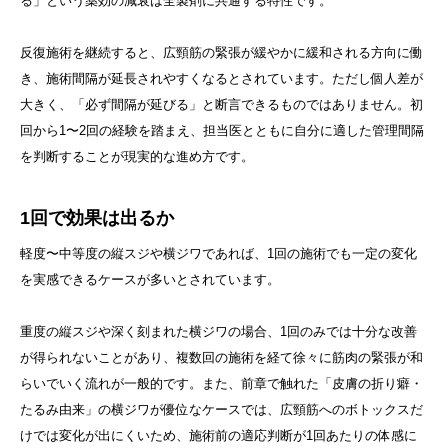
る」という薬効の減衰は全製剤に共通する特性です。
反復施術を継続すると、広頸筋の緊張が緩やかに緩和される方向に働
き、施術間隔が延長されやすくなるとされています。ただし個人差が
大きく、「必ず間隔が延びる」と断言できるものではありません。初
回から1〜2回の経験を踏まえ、担当医とともに自分に適した管理間隔
を判断することが現実的な進め方です。
1回で効果は出るか
軽度〜中等度の縦スジや横ジワであれば、1回の施術でも一定の変化
を実感できるケースが多いとされています。
重度の縦スジや深く刻まれた横ジワの場合、1回のみでは十分な改善
が得られないことがあり、複数回の施術を経て徐々に筋肉の緊張が和
らいでいく流れが一般的です。また、前章で触れた「皮膚の折り癖・
たるみ由来」の横ジワが優位なケースでは、広頸筋へのボトックスだ
けでは変化が出にくいため、施術前の適応判断が1回あたりの体感に