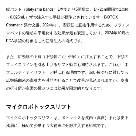
縦バンド（platysma bands）1本あたり5箇所に、1〜2cm間隔で1単位
（0.025mL）ずつ注入する手技が標準とされています（BOTOX
Cosmetic 添付文書, 2024年）。広頸筋に直接作用するため、プラチス
マバンドの隆起を平坦化する効果が最も安定しており、2024年10月の
FDA承認の対象もこの筋層注入の術式です。
また、広頸筋の上縁（下顎骨に近い部位）に注入することで、下顎の
フェイスラインを引き上げるリフト効果も期待されます。これが「ネ
フェルティティリフト」と呼ばれる理由です。深い横ジワに対しても
広頸筋由来の牽引力を減弱させることで改善が見込まれますが、皮膚
の折り癖が主因の横ジワには効果が限定的となります。
マイクロボトックスリフト
マイクロボトックスリフトは、ボトックスを皮内（真皮）または皮下
浅層に、極めて少量ずつ広範囲に分散注入する術式です。