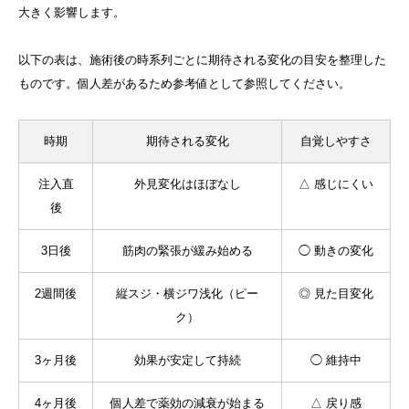
大きく影響します。
以下の表は、施術後の時系列ごとに期待される変化の目安を整理した
ものです。個人差があるため参考値として参照してください。
時期
期待される変化
自覚しやすさ
注入直
外見変化はほぼなし
△ 感じにくい
後
3日後
筋肉の緊張が緩み始める
◯ 動きの変化
2週間後
縦スジ・横ジワ浅化（ピー
◎ 見た目変化
ク）
3ヶ月後
効果が安定して持続
◯ 維持中
4ヶ月後
個人差で薬効の減衰が始まる
△ 戻り感