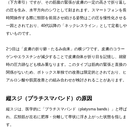
（下方牽引）ですが、その筋腹の緊張が皮膚の一定の高さで折り返し
の圧を生み、水平方向のシワとして刻まれます。スマートフォンを長
時間操作する際に頸部を前屈させ続ける姿勢はこの圧を慢性化させる
一因とされており、40代以降の「ネックレスライン」として定着しや
すいものです。
2つ目は「皮膚の折り癖・たるみ由来」の横ジワです。皮膚のコラー
ゲンやエラスチンが減少することで皮膚自体が折り目を記憶し、就寝
時の圧力跡なども積み重なります。このタイプは筋肉の緊張と直接の
関係がないため、ボトックス単独での改善は限定的とされており、ヒ
アルロン酸や肌質改善との組み合わせが検討されることがあります。
縦スジ（プラチスマバンド）の原因
縦スジは、医学的に「プラチスマバンド（platysma bands）」と呼ば
れ、広頸筋が左右に肥厚・分離して帯状に浮き上がった状態を指しま
す。