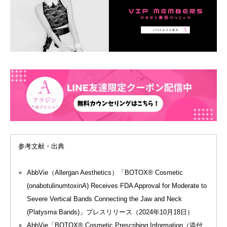
参考文献・出典
AbbVie（Allergan Aesthetics）「BOTOX® Cosmetic
(onabotulinumtoxinA) Receives FDA Approval for Moderate to
Severe Vertical Bands Connecting the Jaw and Neck
(Platysma Bands)」プレスリリース（2024年10月18日）
AbbVie「BOTOX® Cosmetic Prescribing Information（添付