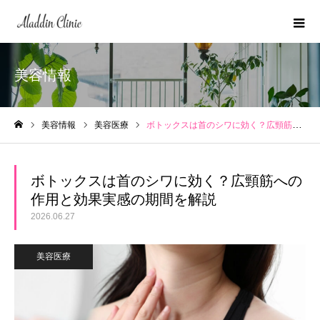
美容情報
美容情報
美容医療
ボトックスは首のシワに効く？広頸筋への作用と効果実感の期間を解説
ホーム
ボトックスは首のシワに効く？広頸筋への
作用と効果実感の期間を解説
2026.06.27
美容医療