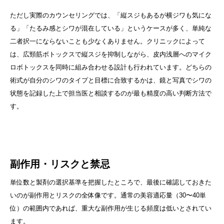
ただし実際のカウンセリングでは、「縦スジもあるが横ジワも気にな
る」「たるみ感とシワが混在している」というケースが多く、単純な
二者択一にならないことも少なくありません。クリニックによって
は、広頸筋ボトックスで縦スジを抑制しながら、皮内浅層へのマイク
ロボトックスを同時に組み合わせる設計も行われています。どちらの
術式が自分のシワのタイプと目標に合致するかは、鏡と写真でシワの
状態を記録した上で担当医と相談するのが最も精度の高い判断方法で
す。
副作用・リスクと禁忌
単位数と製剤の選択基準を把握したところで、最後に確認しておきた
いのが副作用とリスクの全体像です。通常の美容適応量（30〜40単
位）の範囲内であれば、重大な副作用が生じる頻度は低いとされてい
ます。