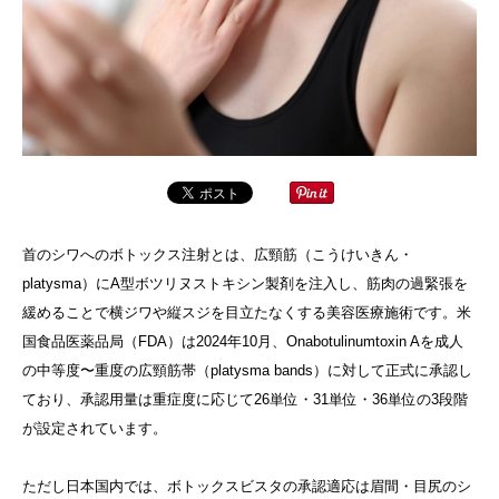
首のシワへのボトックス注射とは、広頸筋（こうけいきん・
platysma）にA型ボツリヌストキシン製剤を注入し、筋肉の過緊張を
緩めることで横ジワや縦スジを目立たなくする美容医療施術です。米
国食品医薬品局（FDA）は2024年10月、Onabotulinumtoxin Aを成人
の中等度〜重度の広頸筋帯（platysma bands）に対して正式に承認し
ており、承認用量は重症度に応じて26単位・31単位・36単位の3段階
が設定されています。
ただし日本国内では、ボトックスビスタの承認適応は眉間・目尻のシ