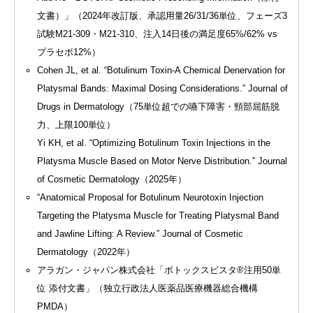
文書）」（2024年改訂版、承認用量26/31/36単位、フェーズ3
試験M21-309・M21-310、注入14日後の満足度65%/62% vs
プラセボ12%）
Cohen JL, et al. “Botulinum Toxin-A Chemical Denervation for
Platysmal Bands: Maximal Dosing Considerations.” Journal of
Drugs in Dermatology（75単位超での嚥下障害・頸部屈筋脱
力、上限100単位）
Yi KH, et al. “Optimizing Botulinum Toxin Injections in the
Platysma Muscle Based on Motor Nerve Distribution.” Journal
of Cosmetic Dermatology（2025年）
“Anatomical Proposal for Botulinum Neurotoxin Injection
Targeting the Platysma Muscle for Treating Platysmal Band
and Jawline Lifting: A Review.” Journal of Cosmetic
Dermatology（2022年）
アラガン・ジャパン株式会社「ボトックスビスタ®注用50単
位 添付文書」（独立行政法人医薬品医療機器総合機構
キャンペーン情報
LINE予約
採用情報
PMDA）