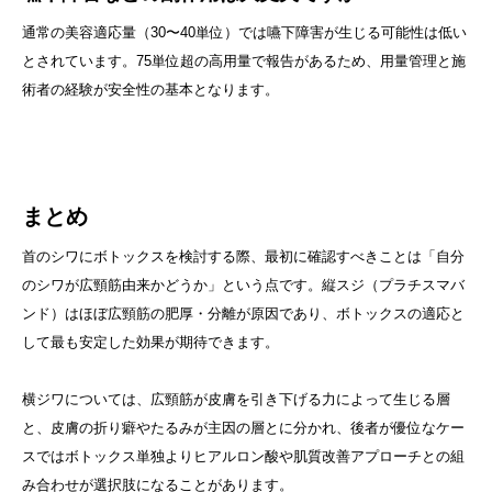
通常の美容適応量（30〜40単位）では嚥下障害が生じる可能性は低い
とされています。75単位超の高用量で報告があるため、用量管理と施
術者の経験が安全性の基本となります。
まとめ
首のシワにボトックスを検討する際、最初に確認すべきことは「自分
のシワが広頸筋由来かどうか」という点です。縦スジ（プラチスマバ
ンド）はほぼ広頸筋の肥厚・分離が原因であり、ボトックスの適応と
して最も安定した効果が期待できます。
横ジワについては、広頸筋が皮膚を引き下げる力によって生じる層
と、皮膚の折り癖やたるみが主因の層とに分かれ、後者が優位なケー
スではボトックス単独よりヒアルロン酸や肌質改善アプローチとの組
み合わせが選択肢になることがあります。