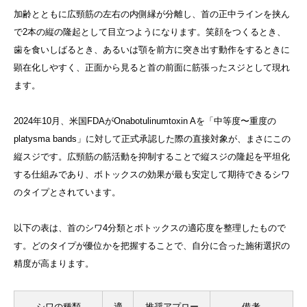
加齢とともに広頸筋の左右の内側縁が分離し、首の正中ラインを挟ん
で2本の縦の隆起として目立つようになります。笑顔をつくるとき、
歯を食いしばるとき、あるいは顎を前方に突き出す動作をするときに
顕在化しやすく、正面から見ると首の前面に筋張ったスジとして現れ
ます。
2024年10月、米国FDAがOnabotulinumtoxin Aを「中等度〜重度の
platysma bands」に対して正式承認した際の直接対象が、まさにこの
縦スジです。広頸筋の筋活動を抑制することで縦スジの隆起を平坦化
する仕組みであり、ボトックスの効果が最も安定して期待できるシワ
のタイプとされています。
以下の表は、首のシワ4分類とボトックスの適応度を整理したもので
す。どのタイプが優位かを把握することで、自分に合った施術選択の
精度が高まります。
シワの種類
適
推奨アプロー
備考