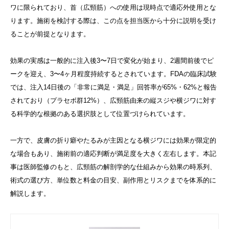
ワに限られており、首（広頸筋）への使用は現時点で適応外使用とな
ります。施術を検討する際は、この点を担当医から十分に説明を受け
ることが前提となります。
効果の実感は一般的に注入後3〜7日で変化が始まり、2週間前後でピ
ークを迎え、3〜4ヶ月程度持続するとされています。FDAの臨床試験
では、注入14日後の「非常に満足・満足」回答率が65%・62%と報告
されており（プラセボ群12%）、広頸筋由来の縦スジや横ジワに対す
る科学的な根拠のある選択肢として位置づけられています。
一方で、皮膚の折り癖やたるみが主因となる横ジワには効果が限定的
な場合もあり、施術前の適応判断が満足度を大きく左右します。本記
事は医師監修のもと、広頸筋の解剖学的な仕組みから効果の時系列、
術式の選び方、単位数と料金の目安、副作用とリスクまでを体系的に
解説します。