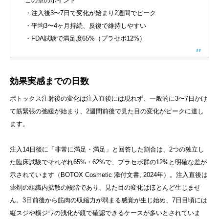
この章のポイント
・注入後3〜7日で変化が始まり2週間でピーク
・平均3〜4ヶ月持続、反復で維持しやすい
・FDA試験で満足度65%（プラセボ12%）
効果実感までの日数
ボトックス注射後の変化は注入直後には現れず、一般的に3〜7日かけ
て筋緊張の弛緩が始まり、2週間前後で見た目の変化がピークに達し
ます。
注入14日後に「非常に満足・満足」と回答した割合は、2つの独立し
た臨床試験でそれぞれ65%・62%で、プラセボ群の12%と明確な差が
示されています（BOTOX Cosmetic 添付文書, 2024年）。注入直後は
薬剤の組織内拡散の段階であり、見た目の変化はほとんど生じませ
ん。3日前後から筋肉の収縮力が弱まる感覚が生じ始め、7日目頃には
縦スジや横ジワの浅化が鏡で確認できるケースが多いとされていま