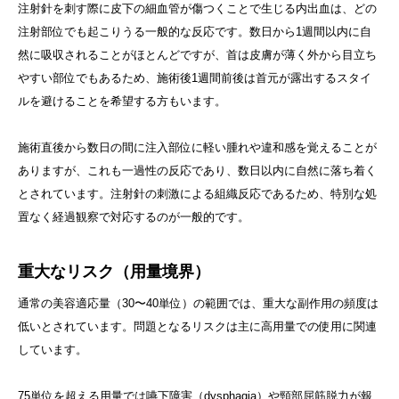
注射針を刺す際に皮下の細血管が傷つくことで生じる内出血は、どの
注射部位でも起こりうる一般的な反応です。数日から1週間以内に自
然に吸収されることがほとんどですが、首は皮膚が薄く外から目立ち
やすい部位でもあるため、施術後1週間前後は首元が露出するスタイ
ルを避けることを希望する方もいます。
施術直後から数日の間に注入部位に軽い腫れや違和感を覚えることが
ありますが、これも一過性の反応であり、数日以内に自然に落ち着く
とされています。注射針の刺激による組織反応であるため、特別な処
置なく経過観察で対応するのが一般的です。
重大なリスク（用量境界）
通常の美容適応量（30〜40単位）の範囲では、重大な副作用の頻度は
低いとされています。問題となるリスクは主に高用量での使用に関連
しています。
75単位を超える用量では嚥下障害（dysphagia）や頸部屈筋脱力が報