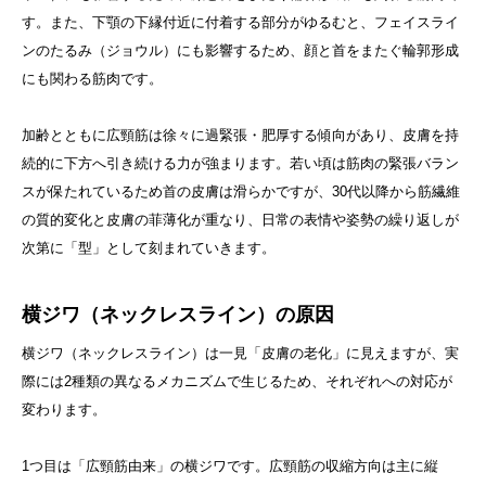
す。また、下顎の下縁付近に付着する部分がゆるむと、フェイスライ
ンのたるみ（ジョウル）にも影響するため、顔と首をまたぐ輪郭形成
にも関わる筋肉です。
加齢とともに広頸筋は徐々に過緊張・肥厚する傾向があり、皮膚を持
続的に下方へ引き続ける力が強まります。若い頃は筋肉の緊張バラン
スが保たれているため首の皮膚は滑らかですが、30代以降から筋繊維
の質的変化と皮膚の菲薄化が重なり、日常の表情や姿勢の繰り返しが
次第に「型」として刻まれていきます。
横ジワ（ネックレスライン）の原因
横ジワ（ネックレスライン）は一見「皮膚の老化」に見えますが、実
際には2種類の異なるメカニズムで生じるため、それぞれへの対応が
変わります。
1つ目は「広頸筋由来」の横ジワです。広頸筋の収縮方向は主に縦