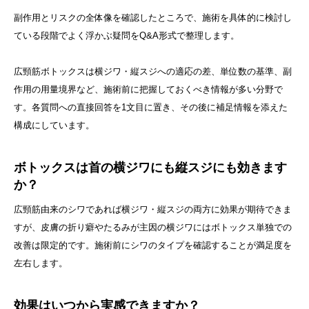
副作用とリスクの全体像を確認したところで、施術を具体的に検討し
ている段階でよく浮かぶ疑問をQ&A形式で整理します。
広頸筋ボトックスは横ジワ・縦スジへの適応の差、単位数の基準、副
作用の用量境界など、施術前に把握しておくべき情報が多い分野で
す。各質問への直接回答を1文目に置き、その後に補足情報を添えた
構成にしています。
ボトックスは首の横ジワにも縦スジにも効きます
か？
広頸筋由来のシワであれば横ジワ・縦スジの両方に効果が期待できま
すが、皮膚の折り癖やたるみが主因の横ジワにはボトックス単独での
改善は限定的です。施術前にシワのタイプを確認することが満足度を
左右します。
効果はいつから実感できますか？