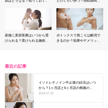
肌はどうなる？知っておく…
どのくらい持つ？持続期間…
産後に美容医療はいつから受
ボトックスで肩こりは解消で
けられる？受けられる施術…
きるのか？効果やデメリッ…
最近の記事
イソトレチノイン中止後の妊活はいつ
から？1ヶ月説と6ヶ月説の根拠の…
2026.07.25