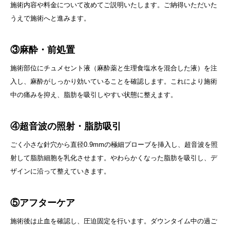
施術内容や料金について改めてご説明いたします。ご納得いただいた
うえで施術へと進みます。
③麻酔・前処置
施術部位にチュメセント液（麻酔薬と生理食塩水を混合した液）を注
入し、麻酔がしっかり効いていることを確認します。これにより施術
中の痛みを抑え、脂肪を吸引しやすい状態に整えます。
④超音波の照射・脂肪吸引
ごく小さな針穴から直径0.9mmの極細プローブを挿入し、超音波を照
射して脂肪細胞を乳化させます。やわらかくなった脂肪を吸引し、デ
ザインに沿って整えていきます。
⑤アフターケア
施術後は止血を確認し、圧迫固定を行います。ダウンタイム中の過ご