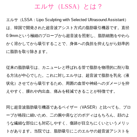
エルサ（LSSA）とは？
エルサ（LSSA：Lipo Sculpting with Selected Ultrasound Assistant）
は、韓国で開発された超音波アシスト方式の脂肪吸引機器です。直径
0.9mmという極細のプローブから超音波を照射し、脂肪細胞をやわら
かく溶かしてから吸引することで、身体への負担を抑えながら効率的
に脂肪を取り除きます。
従来の脂肪吸引は、カニューレと呼ばれる管で脂肪を物理的に削り取
る方法が中心でした。これに対しエルサは、超音波で脂肪を乳化（液
状化）させてから吸引するため、周囲の血管や神経へのダメージを抑
えやすく、腫れや内出血、痛みを軽減できることが特徴です。
同じ超音波脂肪吸引機器であるベイザー（VASER）と比べても、プロ
ーブが格段に細いため、二の腕や肩などのボディはもちろん、顔のよ
うな繊細な部位にも対応しやすく、傷跡が目立ちにくいというメリッ
トがあります。当院では、脂肪吸引にこのエルサの超音波アシストを