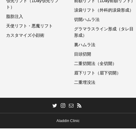
顎先リフト（1Day顎先リフ
前額リフト（1Day前額リフト）
ト）
涙袋リフト（外科的涙袋形成）
脂肪注入
切開ハムラ法
天使リフト・悪魔リフト
グラマラスライン形成（タレ目
カスタマイズ小顔術
形成）
裏ハムラ法
目頭切開
二重切開法（全切開）
眉下リフト（眉下切開）
二重埋没法
Aladdin Clinic