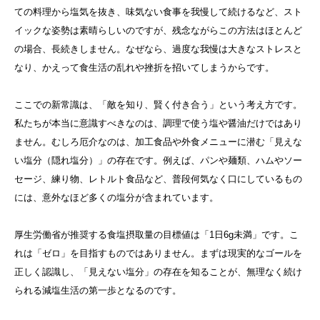
ての料理から塩気を抜き、味気ない食事を我慢して続けるなど、スト
イックな姿勢は素晴らしいのですが、残念ながらこの方法はほとんど
の場合、長続きしません。なぜなら、過度な我慢は大きなストレスと
なり、かえって食生活の乱れや挫折を招いてしまうからです。
ここでの新常識は、「敵を知り、賢く付き合う」という考え方です。
私たちが本当に意識すべきなのは、調理で使う塩や醤油だけではあり
ません。むしろ厄介なのは、加工食品や外食メニューに潜む「見えな
い塩分（隠れ塩分）」の存在です。例えば、パンや麺類、ハムやソー
セージ、練り物、レトルト食品など、普段何気なく口にしているもの
には、意外なほど多くの塩分が含まれています。
厚生労働省が推奨する食塩摂取量の目標値は「1日6g未満」です。こ
れは「ゼロ」を目指すものではありません。まずは現実的なゴールを
正しく認識し、「見えない塩分」の存在を知ることが、無理なく続け
られる減塩生活の第一歩となるのです。