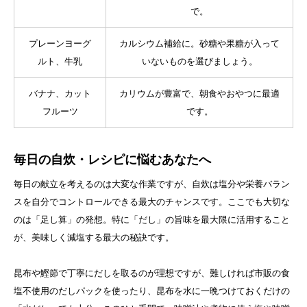
で。
プレーンヨーグ
カルシウム補給に。砂糖や果糖が入って
ルト、牛乳
いないものを選びましょう。
バナナ、カット
カリウムが豊富で、朝食やおやつに最適
フルーツ
です。
毎日の自炊・レシピに悩むあなたへ
毎日の献立を考えるのは大変な作業ですが、自炊は塩分や栄養バラン
スを自分でコントロールできる最大のチャンスです。ここでも大切な
のは「足し算」の発想。特に「だし」の旨味を最大限に活用すること
が、美味しく減塩する最大の秘訣です。
昆布や鰹節で丁寧にだしを取るのが理想ですが、難しければ市販の食
塩不使用のだしパックを使ったり、昆布を水に一晩つけておくだけの