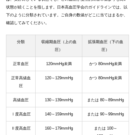
状態が続くことを指します。日本高血圧学会のガイドラインでは、以
下のように分類されています。ご自身の数値がどこに当てはまるか、
確認してみてください。
分類
収縮期血圧（上の血
拡張期血圧（下の血
圧）
圧）
正常血圧
120mmHg未満
かつ 80mmHg未満
正常高値血
120～129mmHg
かつ 80mmHg未満
圧
高値血圧
130～139mmHg
または 80～89mmHg
Ⅰ度高血圧
140～159mmHg
または 90～99mmHg
Ⅱ度高血圧
160～179mmHg
または 100～