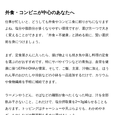
外食・コンビニが中心のあなたへ
仕事が忙しいと、どうしても外食やコンビニ食に頼りがちになります
よね。塩分や脂肪分が多くなりやすい環境ですが、選び方一つで大き
く変えることができます。「外食＝不健康」と諦める前に、賢い選択
術を身につけましょう。
まず、定食屋さんに入ったら、揚げ物よりも焼き魚や蒸し料理の定食
を選ぶのがおすすめです。特にサバやイワシなどの青魚は、血管を健
康に保つEPAやDHAが豊富。そして、ご飯、主菜、汁物に加え、ほう
れん草のおひたしや冷奴などの小鉢を一品追加するだけで、カリウム
や食物繊維を手軽に補給できます。
ラーメンやうどん、そばなどの麺類が食べたくなった時は、汁を全部
飲み干さないこと。これだけで、塩分摂取量を2〜3g減らせることも
あります。トッピングはチャーシューや天ぷらよりも、わかめやネ