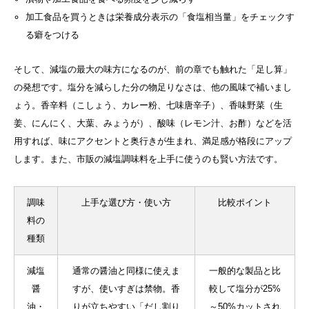
加工食品を買うときは栄養成分表示の「食塩相当量」をチェックす
る癖をつける
そして、減塩の最大の味方になるのが、前の章でも触れた「足し算」
の発想です。塩分を減らした分の物足りなさは、他の風味で補いまし
ょう。香辛料（こしょう、カレー粉、七味唐辛子）、香味野菜（生
姜、にんにく、大葉、みょうが）、酸味（レモン汁、お酢）などを活
用すれば、味にアクセントと奥行きが生まれ、満足感が格段にアップ
します。また、市販の減塩調味料を上手に使うのも賢い方法です。
調味
上手な選び方・使い方
比較ポイント
料の
種類
減塩
通常の醤油と同様に使えま
一般的な製品と比
醤
すが、使いすぎは禁物。香
較して塩分が25%
油・
りが立ちやすい「だし割り
～50%カットされ