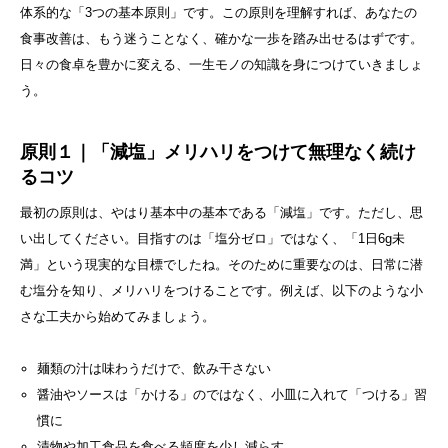
体系的な「3つの基本原則」です。この原則を理解すれば、あなたの
食事改善は、もう迷うことなく、確かな一歩を踏み出せるはずです。
日々の食卓を豊かに変える、一生モノの知識を身につけていきましょ
う。
原則１｜「減塩」メリハリをつけて無理なく続け
るコツ
最初の原則は、やはり基本中の基本である「減塩」です。ただし、思
い出してください。目指すのは「塩分ゼロ」ではなく、「1日6g未
満」という現実的な目標でしたね。そのために重要なのは、日常に潜
む塩分を知り、メリハリをつけることです。例えば、以下のような小
さな工夫から始めてみましょう。
麺類の汁は味わうだけで、飲み干さない
醤油やソースは「かける」のではなく、小皿に入れて「つける」習
慣に
漬物や加工食品を食べる頻度を少し減らす