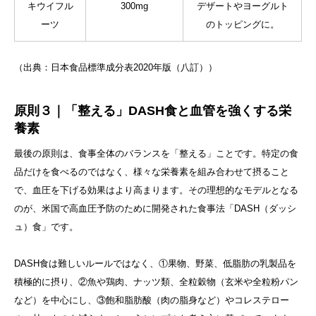
キウイフル
300mg
デザートやヨーグルト
ーツ
のトッピングに。
（出典：日本食品標準成分表2020年版（八訂））
原則３｜「整える」DASH食と血管を強くする栄
養素
最後の原則は、食事全体のバランスを「整える」ことです。特定の食
品だけを食べるのではなく、様々な栄養素を組み合わせて摂ること
で、血圧を下げる効果はより高まります。その理想的なモデルとなる
のが、米国で高血圧予防のために開発された食事法「DASH（ダッシ
ュ）食」です。
DASH食は難しいルールではなく、①果物、野菜、低脂肪の乳製品を
積極的に摂り、②魚や鶏肉、ナッツ類、全粒穀物（玄米や全粒粉パン
など）を中心にし、③飽和脂肪酸（肉の脂身など）やコレステロー