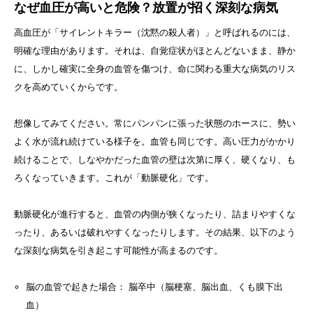
なぜ血圧が高いと危険？放置が招く深刻な病気
高血圧が「サイレントキラー（沈黙の殺人者）」と呼ばれるのには、
明確な理由があります。それは、自覚症状がほとんどないまま、静か
に、しかし確実に全身の血管を傷つけ、命に関わる重大な病気のリス
クを高めていくからです。
想像してみてください。常にパンパンに張った状態のホースに、勢い
よく水が流れ続けている様子を。血管も同じです。高い圧力がかかり
続けることで、しなやかだった血管の壁は次第に厚く、硬くなり、も
ろくなっていきます。これが「動脈硬化」です。
動脈硬化が進行すると、血管の内側が狭くなったり、詰まりやすくな
ったり、あるいは破れやすくなったりします。その結果、以下のよう
な深刻な病気を引き起こす可能性が高まるのです。
脳の血管で起きた場合： 脳卒中（脳梗塞、脳出血、くも膜下出
血）