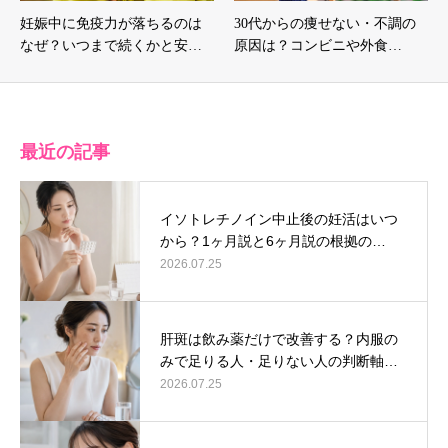
妊娠中に免疫力が落ちるのは
30代からの痩せない・不調の
なぜ？いつまで続くかと安…
原因は？コンビニや外食…
最近の記事
イソトレチノイン中止後の妊活はいつ
から？1ヶ月説と6ヶ月説の根拠の…
2026.07.25
肝斑は飲み薬だけで改善する？内服の
みで足りる人・足りない人の判断軸…
2026.07.25
キャンペーン情報
LINE予約
採用情報