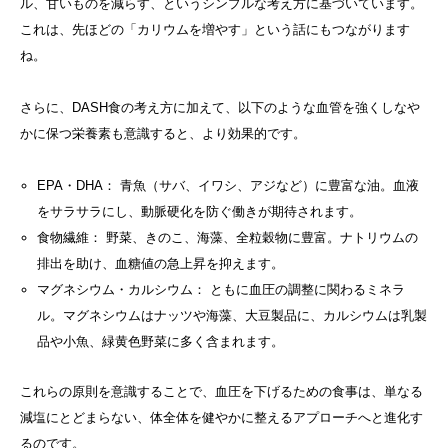
ル、甘いものを減らす、というシンプルな考え方に基づいています。
これは、先ほどの「カリウムを増やす」という話にもつながります
ね。
さらに、DASH食の考え方に加えて、以下のような血管を強くしなや
かに保つ栄養素も意識すると、より効果的です。
EPA・DHA： 青魚（サバ、イワシ、アジなど）に豊富な油。血液
をサラサラにし、動脈硬化を防ぐ働きが期待されます。
食物繊維： 野菜、きのこ、海藻、全粒穀物に豊富。ナトリウムの
排出を助け、血糖値の急上昇を抑えます。
マグネシウム・カルシウム： ともに血圧の調整に関わるミネラ
ル。マグネシウムはナッツや海藻、大豆製品に、カルシウムは乳製
品や小魚、緑黄色野菜に多く含まれます。
これらの原則を意識することで、血圧を下げるための食事は、単なる
減塩にとどまらない、体全体を健やかに整えるアプローチへと進化す
るのです。